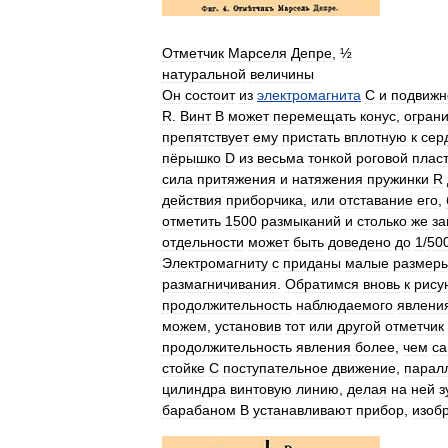
Отметчик
Марселя
Депре
,
½
натуральной
величины
Он
состоит
из
электромагнита
С
и
подвижн
R
.
Винт
B
может
перемещать
конус
,
огран
препятствует
ему
пристать
вплотную
к
сер
пёрышко
D
из
весьма
тонкой
роговой
плас
сила
притяжения
и
натяжения
пружинки
R
действия
приборчика
,
или
отставание
его
,
отметить
1500
размыканий
и
столько
же
за
отдельности
может
быть
доведено
до
1
/
50
Электромагниту
с
приданы
малые
размер
размагничивания
.
Обратимся
вновь
к
рису
продолжительность
наблюдаемого
явлени
можем
,
установив
тот
или
другой
отметчик
продолжительность
явления
более
,
чем
с
стойке
С
поступательное
движение
,
парал
цилиндра
винтовую
линию
,
делая
на
ней
з
барабаном
В
устанавливают
прибор
,
изоб