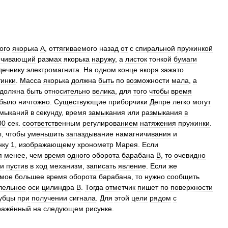
ого
якорька
А
,
оттягиваемого
назад
от
с
спиральной
пружинкой
ичивающий
размах
якорька
наружу
,
а
листок
тонкой
бумаги
дечнику
электромагнита
.
На
одном
конце
якоря
зажато
тинки
.
Масса
якорька
должна
быть
по
возможности
мала
,
а
должна
быть
относительно
велика
,
для
того
чтобы
время
было
ничтожно
.
Существующие
приборчики
Депре
легко
могут
мыканий
в
секунду
,
время
замыкания
или
размыкания
в
00
сек
.
соответственным
регулированием
натяжения
пружинки
.
ы
,
чтобы
уменьшить
запаздывание
намагничивания
и
нку
1
,
изображающему
хронометр
Марея
.
Если
я
менее
,
чем
время
одного
оборота
барабана
В
,
то
очевидно
и
пустив
в
ход
механизм
,
записать
явление
.
Если
же
амое
большее
время
оборота
барабана
,
то
нужно
сообщить
лельное
оси
цилиндра
В
.
Тогда
отметчик
пишет
по
поверхности
убцы
при
получении
сигнала
.
Для
этой
цели
рядом
с
ражённый
на
следующем
рисунке
.