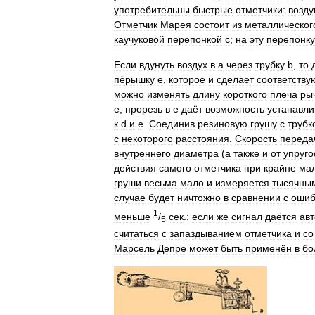
употребительны
быстрые
отметчики:
возд
Отметчик
Марея
состоит
из
металлическог
каучуковой
перепонкой
с
;
на
эту
перепонку
Если
вдунуть
воздух
в
а
через
трубку
b
,
то
пёрышку
е
,
которое
и
сделает
соответств
можно
изменять
длину
короткого
плеча
ры
е
;
прорезь
в
е
даёт
возможность
устанавли
к
d
и
е
.
Соединив
резиновую
грушу
с
трубк
с
некоторого
расстояния
.
Скорость
переда
внутреннего
диаметра
(
а
также
и
от
упруго
действия
самого
отметчика
при
крайне
ма
груши
весьма
мало
и
измеряется
тысячны
случае
будет
ничтожно
в
сравнении
с
ошиб
1
меньше
/
сек
.;
если
же
сигнал
даётся
ав
5
считаться
с
запаздыванием
отметчика
и
со
Марсель
Депре
может
быть
применён
в
бо