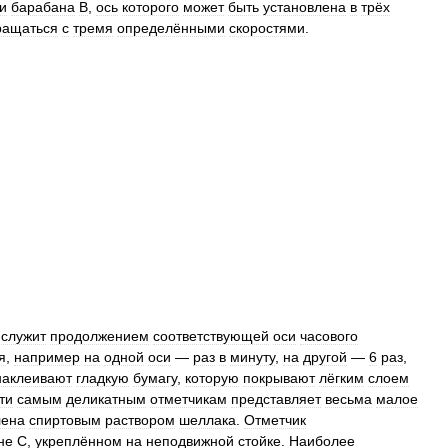
и
барабана
В
,
ось
которого
может
быть
установлена
в
трёх
ращаться
с
тремя
определёнными
скоростями
.
служит
продолжением
соответствующей
оси
часового
я
,
например
на
одной
оси
—
раз
в
минуту
,
на
другой
—
6
раз
,
наклеивают
гладкую
бумагу
,
которую
покрывают
лёгким
слоем
ти
самым
деликатным
отметчикам
представляет
весьма
малое
лена
спиртовым
раствором
шеллака
.
Отметчик
не
С
,
укреплённом
на
неподвижной
стойке
.
Наиболее