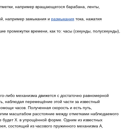
тметки
,
например
вращающегося
барабана
,
ленты
,
ий
,
например
замыкания
и
размыкания
тока
,
нажатия
шие
промежутки
времени
,
как
то:
часы
(
секунды
,
полусекунды
),
ого
-
либо
механизма
движется
с
достаточно
равномерной
ть
,
наблюдая
перемещёние
этой
части
за
известный
помощи
часов
.
Полученная
скорость
и
есть
путь
,
этим
масштабом
расстояние
между
отметками
наблюдаемого
е
будет
X
.
в
упрощённой
форме
.
Одним
из
известных
рея
,
состоящий
из
часового
пружинного
механизма
А
,