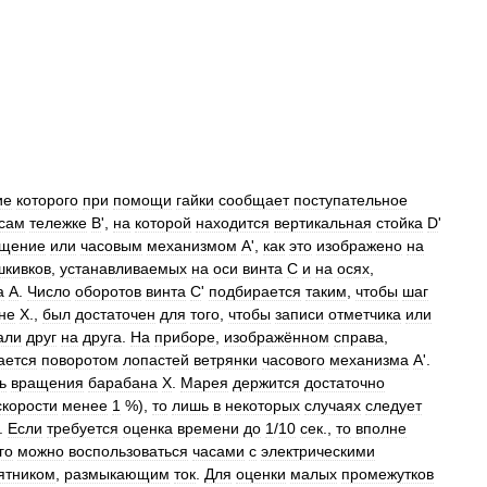
ие
которого
при
помощи
гайки
сообщает
поступательное
сам
тележке
В
',
на
которой
находится
вертикальная
стойка
D
'
ащение
или
часовым
механизмом
А
',
как
это
изображено
на
шкивков
,
устанавливаемых
на
оси
винта
C
и
на
осях
,
а
А
.
Число
оборотов
винта
С
'
подбирается
таким
,
чтобы
шаг
не
X
.,
был
достаточен
для
того
,
чтобы
записи
отметчика
или
али
друг
на
друга
.
На
приборе
,
изображённом
справа
,
ается
поворотом
лопастей
ветрянки
часового
механизма
А
'.
ь
вращения
барабана
X
.
Марея
держится
достаточно
скорости
менее
1
%),
то
лишь
в
некоторых
случаях
следует
.
Если
требуется
оценка
времени
до
1
/
10
сек
.,
то
вполне
го
можно
воспользоваться
часами
с
электрическими
ятником
,
размыкающим
ток
.
Для
оценки
малых
промежутков