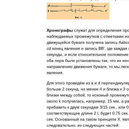
Хронографы
служат
для
определения
пр
наблюдаемых
промежутков
с
отметками
из
движущейся
бумаге
получена
запись
Aabc
cd
конец
явления
и
запись
BB
',
где
каждая
секунды
,
и
если
относительное
положение
оба
пера
были
установлены
так
,
что
их
ко
направлению
движения
бумаги
,
то
мы
легк
явления
.
Для
этого
проведём
из
а
и
d
перпендикуля
больше
2
секунд
,
но
менее
4
и
близка
к
3
с
близки
между
собой
,
то
искомый
промежут
около
k
получилась
,
например
,
15
мм
,
а
р
прибавить
к
двум
секундам
3
/
15
сек
.,
или
0
соответствующее
длине
2
l
,
будет
0
,
75
сек
сек
.
Основанный
на
таком
принципе
X
.
явл
следовательно
,
из
следующих
частей: