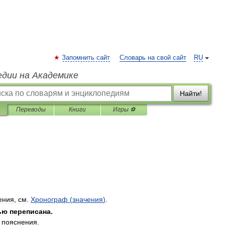
Запомнить сайт
Словарь на свой сайт
RU
едии на Академике
Найти!
Переводы
Книги
Игры ⚽
ения
,
см
.
Хронограф
(
значения
)
.
ью
переписана
.
пояснения
.