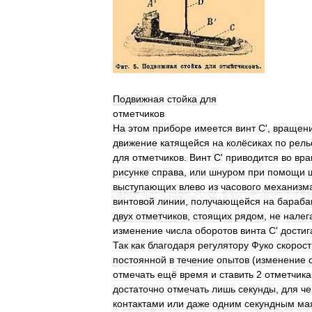
Подвижная
стойка
для
отметчиков
На
этом
приборе
имеется
винт
С
',
вращен
движение
катящейся
на
колёсиках
по
рель
для
отметчиков
.
Винт
С
'
приводится
во
вр
рисунке
справа
,
или
шнуром
при
помощи
выступающих
влево
из
часового
механизм
винтовой
линии
,
получающейся
на
бараба
двух
отметчиков
,
стоящих
рядом
,
не
налег
изменение
числа
оборотов
винта
С
'
достиг
Так
как
благодаря
регулятору
Фуко
скорост
постоянной
в
течение
опытов
(
изменение
отмечать
ещё
время
и
ставить
2
отметчика
достаточно
отмечать
лишь
секунды
,
для
че
контактами
или
даже
одним
секундным
ма