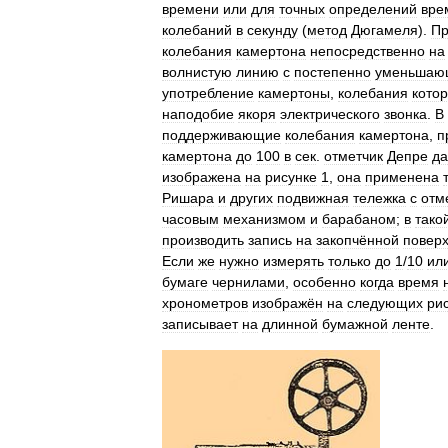
времени
или
для
точных
определений
вре
колебаний
в
секунду
(
метод
Дюгамеля
).
Пр
колебания
камертона
непосредственно
на
волнистую
линию
с
постепенно
уменьшаю
употребление
камертоны
,
колебания
кото
наподобие
якоря
электрического
звонка
.
В
поддерживающие
колебания
камертона
,
п
камертона
до
100
в
сек
.
отметчик
Депре
да
изображена
на
рисунке
1
,
она
применена
Ришара
и
других
подвижная
тележка
с
отм
часовым
механизмом
и
барабаном
;
в
тако
производить
запись
на
закопчённой
повер
Если
же
нужно
измерять
только
до
1
/
10
ил
бумаге
чернилами
,
особенно
когда
время
хронометров
изображён
на
следующих
ри
записывает
на
длинной
бумажной
ленте
.