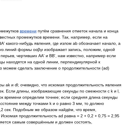
омежутков
времени
путём
сравнения
отметок
начала
и
конца
вестных
промежутков
времени
.
Так
,
например
,
если
на
dA
'
какого
-
нибудь
явления
,
где
излом
ab
обозначает
начало
,
a
из
линий
формы
οαβγι
изображает
запись
,
положим
,
одной
перьев
,
чертивших
АА
'
и
ВВ
',
нам
известно
,
например
если
нцы
находятся
на
одной
линии
,
перпендикулярной
к
о
можем
сделать
заключение
о
продолжительности
(
ad
)
ры
ak
и
dl
;
очевидно
,
что
искомая
продолжительность
явления
ек
.
Если
длины
,
изображающие
секунды
по
смежности
с
k
и
l
,
ок
времени
определим
точнее
;
если
средняя
длина
секунды
асстояние
между
точками
k
и
о
равно
3
мм
,
то
должно
,
2
сек
.
Подобным
же
образом
найдём
,
что
время
,
.
Искомая
продолжительность
ad
равна
=
2
+
0
,
2
+
0
,
75
=
2
,
95
яется
самым
совершённым
и
должен
состоять
,