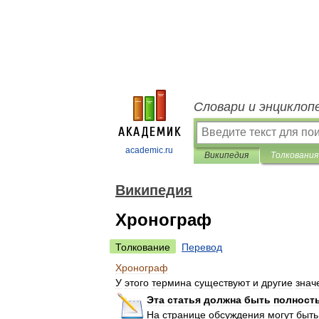
Словари и энциклоп
academic.ru
Википедия
Толкования
Википедия
Хронограф
Толкование
Перевод
Хронограф
У
этого
термина
существуют
и
другие
знач
Эта
статья
должна
быть
полност
На
странице
обсуждения
могут
быть