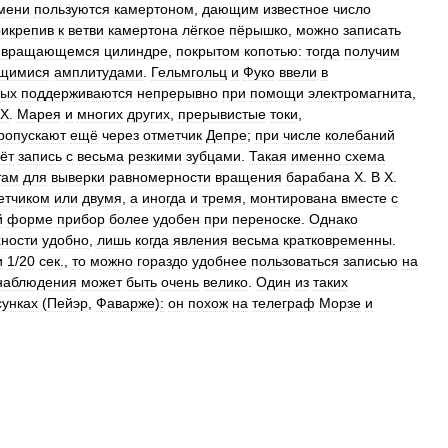
мени
пользуются
камертоном
,
дающим
известное
число
икрепив
к
ветви
камертона
лёгкое
пёрышко
,
можно
записать
вращающемся
цилиндре
,
покрытом
копотью:
тогда
получим
щимися
амплитудами
.
Гельмгольц
и
Фуко
ввели
в
рых
поддерживаются
непрерывно
при
помощи
электромагнита
,
X
.
Марея
и
многих
других
,
прерывистые
токи
,
ропускают
ещё
через
отметчик
Депре
;
при
числе
колебаний
ёт
запись
с
весьма
резкими
зубцами
.
Такая
именно
схема
там
для
выверки
равномерности
вращения
барабана
X
.
В
X
.
етчиком
или
двумя
,
а
иногда
и
тремя
,
монтирована
вместе
с
й
форме
прибор
более
удобен
при
переноске
.
Однако
хности
удобно
,
лишь
когда
явления
весьма
кратковременны
.
и
1
/
20
сек
.,
то
можно
гораздо
удобнее
пользоваться
записью
на
наблюдения
может
быть
очень
велико
.
Один
из
таких
сунках
(
Пейэр
,
Фаварже
)
:
он
похож
на
телеграф
Морзе
и