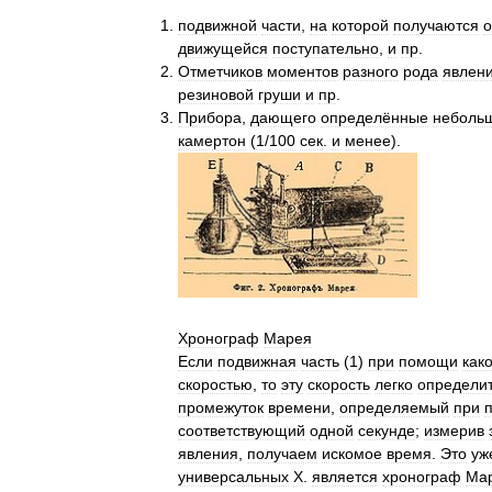
подвижной
части
,
на
которой
получаются
о
движущейся
поступательно
,
и
пр
.
Отметчиков
моментов
разного
рода
явлен
резиновой
груши
и
пр
.
Прибора
,
дающего
определённые
неболь
камертон
(
1
/
100
сек
.
и
менее
).
Хронограф
Марея
Если
подвижная
часть
(
1
)
при
помощи
как
скоростью
,
то
эту
скорость
легко
определи
промежуток
времени
,
определяемый
при
соответствующий
одной
секунде
;
измерив
явления
,
получаем
искомое
время
.
Это
уж
универсальных
X
.
является
хронограф
Ма