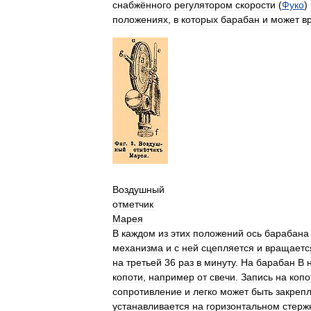
снабжённого
регулятором
скорости
(
Фуко
)
положениях
,
в
которых
барабан
и
может
в
Воздушный
отметчик
Марея
В
каждом
из
этих
положений
ось
барабана
механизма
и
с
ней
сцепляется
и
вращаетс
на
третьей
36
раз
в
минуту
.
На
барабан
В
копоти
,
например
от
свечи
.
Запись
на
копо
сопротивление
и
легко
может
быть
закреп
устанавливается
на
горизонтальном
стерж