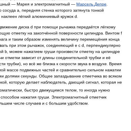
ушный
—
Марея
и
электромагнитный
—
Марсель
Депре
.
о
сосуда
а
,
передняя
стенка
которого
затянута
тонкой
наклеен
лёгкий
алюминиевый
кружок
d
.
движение
диска
d
при
помощи
рычажка
передаётся
лёгкому
ующую
отметку
на
закопчённой
поверхности
цилиндра
.
Винтом
f
чага
и
таким
образом
изменять
величину
перемещёния
конца
вать
при
этом
рычажок
,
соединяющий
е
с
d
,
перпендикулярно
ой
b
,
можем
нажатием
груши
произвести
отметку
на
цилиндре
чи
отметки
зависит
от
длины
соединительной
трубки
и
её
сти
трубки
),
но
всё
же
близка
к
скорости
звука
в
воздухе
.
Время
лой
массе
подвижных
частей
и
сравнительно
сильном
нажатии
ми
долями
секунды
.
Общее
запаздывание
отметчика
во
всяком
кой
,
которую
делает
наблюдатель
,
дающий
сигнал
,
которая
не
томатически
,
быстро
движущимся
телом
,
то
иногда
нужно
способом
нажатия
груши
.
Электромагнитный
отметчик
льшем
числе
случаев
и
с
большим
удобством
.