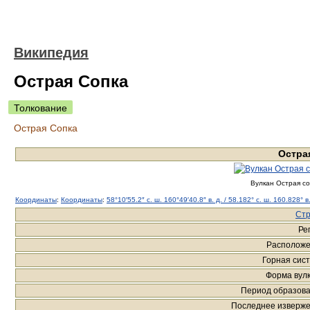
Википедия
Острая Сопка
Толкование
Острая Сопка
Остра
Вулкан Острая со
Координаты
:
Координаты
:
58°10′55.2″ с. ш.
160°49′40.8″ в. д.
/
58.182° с. ш.
160.828° в.
Ст
Ре
Располож
Горная сис
Форма вул
Период образов
Последнее изверж