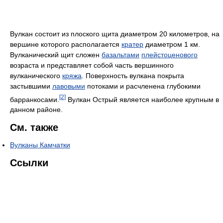
Вулкан состоит из плоского щита диаметром 20 километров, на
вершине которого располагается
кратер
диаметром 1 км.
Вулканический щит сложен
базальтами
плейстоценового
возраста и представляет собой часть вершинного
вулканического
кряжа
. Поверхность вулкана покрыта
застывшими
лавовыми
потоками и расчленена глубокими
[2]
барранкосами.
Вулкан Острый является наиболее крупным в
данном районе.
См. также
Вулканы Камчатки
Ссылки