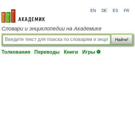
EN
DE
ES
FR
academic.ru
Словари и энциклопедии на Академике
Найти!
Толкования
Переводы
Книги
Игры ⚽