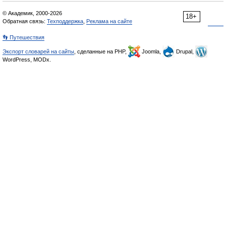
© Академик, 2000-2026
18+
Обратная связь:
Техподдержка
,
Реклама на сайте
👣 Путешествия
Экспорт словарей на сайты
, сделанные на PHP,
Joomla,
Drupal,
WordPress, MODx.