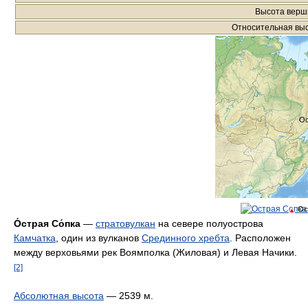
Высота вер
Относительная вы
Ос
Ос
О́страя Со́пка
—
стратовулкан
на севере полуострова
Камчатка
, один из вулканов
Срединного хребта
. Расположен
между верховьями рек Воямполка (Жиловая) и Левая Начики.
[2]
Абсолютная высота
— 2539 м.