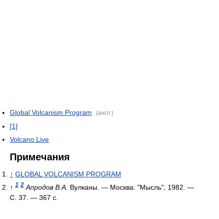
Global Volcanism Program
(англ.)
[1]
Volcano Live
Примечания
↑
GLOBAL VOLCANISM PROGRAM
1
2
↑
Апродов В.А.
Вулканы. — Москва: "Мысль", 1982. —
С. 37. — 367 с.