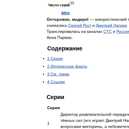
55
Число
серий
IMDb
Осторожно
,
модерн
!
—
юмористический
снимались
Сергей
Рост
и
Дмитрий
Нагиев
.
Транслировалась
на
каналах
СТС
и
Росси
Анна
Пармас
.
Содержание
1
Серии
2
Интересные
факты
3
См
.
также
4
Ссылки
Серии
Серия
Директор
развлекательной
передач
тёмных
сил
(
его
играет
Дмитрий
На
1
вопросами
викторины
,
а
небожител