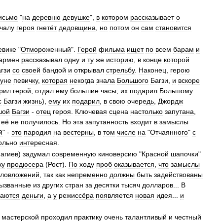
исьмо
"
на
деревню
девушке
",
в
котором
рассказывает
о
чалу
героя
гнетёт
дедовщина
,
но
потом
он
сам
становится
евике
"
Отмороженный
".
Герой
фильма
ищет
по
всем
барам
и
армен
рассказывал
одну
и
ту
же
историю
,
в
конце
которой
гзи
со
своей
бандой
и
открывал
стрельбу
.
Наконец
,
герою
уне
певичку
,
которая
некогда
знала
Большого
Багзи
,
и
вскоре
рил
герой
,
отдал
ему
большие
часы
;
их
подарил
Большому
с
Багзи
жизнь
),
ему
их
подарил
,
в
свою
очередь
,
Джордж
шой
Багзи
-
отец
героя
.
Ключевая
сцена
настолько
запутана
,
её
не
получилось
.
Но
эта
запутанность
входит
в
замыслы
й
" -
это
пародия
на
вестерны
,
в
том
числе
на
"
Отчаянного
"
с
ольно
интересная
.
агиев
)
задумал
современную
киноверсию
"
Красной
шапочки
"
ку
продюсера
(
Рост
).
По
ходу
проб
оказывается
,
что
замыслы
аловложений
,
так
как
непременно
должны
быть
задействованы
ызванные
из
других
стран
за
десятки
тысяч
долларов
...
В
ваются
деньги
,
а
у
режиссёра
появляется
новая
идея
...
и
мастерской
проходил
практику
очень
талантливый
и
честный