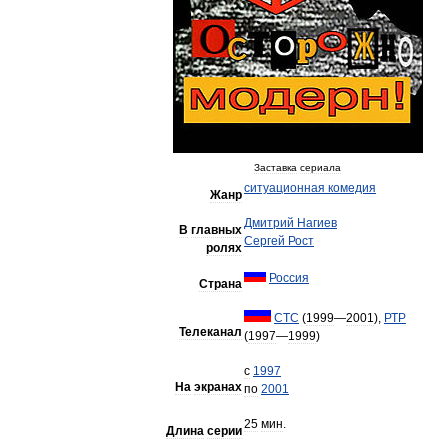
Заставка
сериала
ситуационная
комедия
Жанр
Дмитрий
Нагиев
В
главных
Сергей
Рост
ролях
Россия
Страна
СТС
(
1999
—
2001
),
РТР
Телеканал
(
1997
—
1999
)
с
1997
На
экранах
по
2001
25
мин
.
Длина
серии