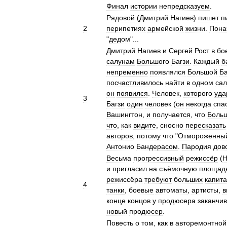
Финал
истории
непредсказуем
.
Рядовой
(
Дмитрий
Нагиев
)
пишет
п
2
перипетиях
армейской
жизни
.
Пона
"
дедом
"...
Дмитрий
Нагиев
и
Сергей
Рост
в
бо
салунам
Большого
Багзи
.
Каждый
б
непременно
появлялся
Большой
Ба
посчастливилось
найти
в
одном
сал
он
появился
.
Человек
,
которого
уда
3
Багзи
один
человек
(
он
некогда
спа
Вашингтон
,
и
получается
,
что
Боль
что
,
как
видите
,
сносно
пересказать
авторов
,
потому
что
"
Отмороженны
Антонио
Бандерасом
.
Пародия
дов
Весьма
прогрессивный
режиссёр
(
Н
и
пригласил
на
съёмочную
площад
режиссёра
требуют
больших
капит
4
танки
,
боевые
автоматы
,
артисты
,
в
конце
концов
у
продюсера
заканчи
новый
продюсер
.
Повесть
о
том
,
как
в
авторемонтной