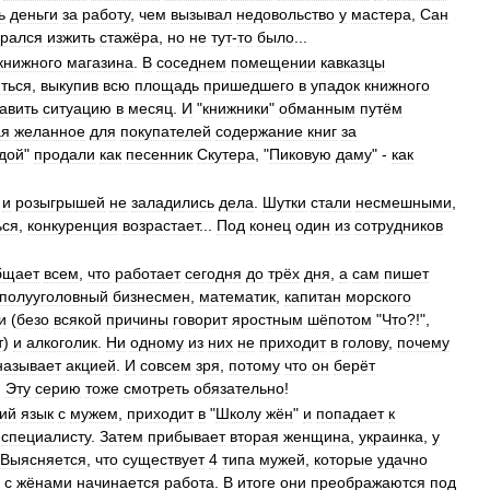
ь
деньги
за
работу
,
чем
вызывал
недовольство
у
мастера
,
Сан
арался
изжить
стажёра
,
но
не
тут
-
то
было
...
книжного
магазина
.
В
соседнем
помещении
кавказцы
ться
,
выкупив
всю
площадь
пришедшего
в
упадок
книжного
авить
ситуацию
в
месяц
.
И
"
книжники
"
обманным
путём
ая
желанное
для
покупателей
содержание
книг
за
дой
"
продали
как
песенник
Скутера
, "
Пиковую
даму
" -
как
и
розыгрышей
не
заладились
дела
.
Шутки
стали
несмешными
,
ься
,
конкуренция
возрастает
...
Под
конец
один
из
сотрудников
бщает
всем
,
что
работает
сегодня
до
трёх
дня
,
а
сам
пишет
полууголовный
бизнесмен
,
математик
,
капитан
морского
и
(
безо
всякой
причины
говорит
яростным
шёпотом
"
Что
?!",
т
)
и
алкоголик
.
Ни
одному
из
них
не
приходит
в
голову
,
почему
называет
акцией
.
И
совсем
зря
,
потому
что
он
берёт
.
Эту
серию
тоже
смотреть
обязательно
!
ий
язык
с
мужем
,
приходит
в
"
Школу
жён
"
и
попадает
к
специалисту
.
Затем
прибывает
вторая
женщина
,
украинка
,
у
Выясняется
,
что
существует
4
типа
мужей
,
которые
удачно
с
жёнами
начинается
работа
.
В
итоге
они
преображаются
под