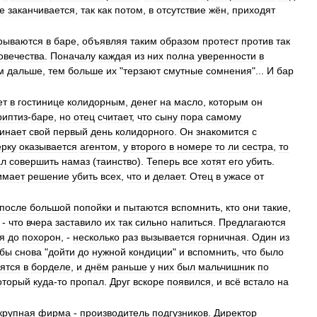
е
заканчивается
,
так
как
потом
,
в
отсутствие
жён
,
приходят
рываются
в
баре
,
объявляя
таким
образом
протест
против
так
овечества
.
Поначалу
каждая
из
них
полна
уверенности
в
м
дальше
,
тем
больше
их
"
терзают
смутные
сомнения
"...
И
бар
ет
в
гостинице
колидорным
,
денег
на
масло
,
которым
он
риптиз
-
баре
,
но
отец
считает
,
что
сыну
пора
самому
инает
свой
первый
день
колидорного
.
Он
знакомится
с
ерку
оказывается
агентом
,
у
второго
в
номере
то
ли
сестра
,
то
ал
совершить
намаз
(
таинство
).
Теперь
все
хотят
его
убить
.
имает
решение
убить
всех
,
что
и
делает
.
Отец
в
ужасе
от
после
большой
попойки
и
пытаются
вспомнить
,
кто
они
такие
,
-
что
вчера
заставило
их
так
сильно
напиться
.
Предлагаются
я
до
похорон
, -
несколько
раз
вызывается
горничная
.
Один
из
обы
снова
"
дойти
до
нужной
кондиции
"
и
вспомнить
,
что
было
ятся
в
борделе
,
и
днём
раньше
у
них
был
мальчишник
по
оторый
куда
-
то
пропал
.
Друг
вскоре
появился
,
и
всё
встало
на
крупная
фирма
-
производитель
подгузников
.
Директор