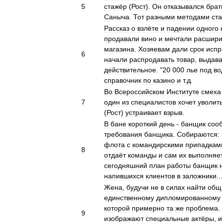
5
стажёр
(
Рост
).
Он
отказывался
брат
Саныча
.
Тот
разными
методами
ст
Рассказ
о
взлёте
и
падении
одного
продавали
вино
и
мечтали
расшири
магазина
.
Хозяевам
дали
срок
испр
6
начали
распродавать
товар
,
выдав
действительное
. "
20
000
лье
под
во
справочник
по
казино
и
т
.
д
.
Во
Всероссийском
Институте
смеха
7
один
из
специалистов
хочет
уволит
(
Рост
)
устраивает
взрыв
.
В
бане
короткий
день
-
банщик
соо
требования
банщика
.
Собираются:
флота
с
командирскими
припадкам
8
отдаёт
команды
и
сам
их
выполняе
сегодняшний
план
работы
банщик
напившихся
клиентов
в
заложники
..
Жена
,
будучи
не
в
силах
найти
общ
единственному
дипломированному
которой
примерно
та
же
проблема
.
9
изображают
специальные
актёры
,
и