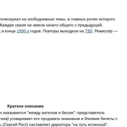
телесериал
на
злободневные
темы
,
в
главных
ролях
которого
Каждая
серия
не
имела
ничего
общего
с
предыдущей
.
я
в
конце
1990
-
х
годов
.
Повторы
выходили
на
ТВ3
.
Режиссёр
—
Краткое
описание
и
оказывается
"
между
ангелом
и
бесом
"
:
представитель
гиев
)
уговаривает
его
продавать
знакомым
и
близким
билеты
с
ь
(
Сергей
Рост
)
наставляет
директора
"
на
путь
истинный
".