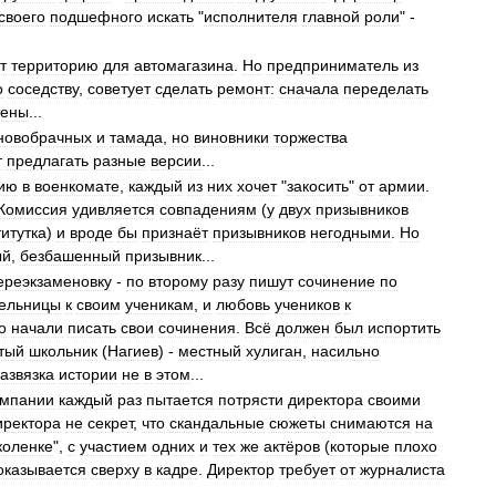
своего
подшефного
искать
"
исполнителя
главной
роли
" -
т
территорию
для
автомагазина
.
Но
предприниматель
из
о
соседству
,
советует
сделать
ремонт:
сначала
переделать
тены
...
новобрачных
и
тамада
,
но
виновники
торжества
т
предлагать
разные
версии
...
ию
в
военкомате
,
каждый
из
них
хочет
"
закосить
"
от
армии
.
Комиссия
удивляется
совпадениям
(
у
двух
призывников
итутка
)
и
вроде
бы
признаёт
призывников
негодными
.
Но
ый
,
безбашенный
призывник
...
ереэкзаменовку
-
по
второму
разу
пишут
сочинение
по
тельницы
к
своим
ученикам
,
и
любовь
учеников
к
о
начали
писать
свои
сочинения
.
Всё
должен
был
испортить
тый
школьник
(
Нагиев
) -
местный
хулиган
,
насильно
азвязка
истории
не
в
этом
...
омпании
каждый
раз
пытается
потрясти
директора
своими
иректора
не
секрет
,
что
скандальные
сюжеты
снимаются
на
коленке
",
с
участием
одних
и
тех
же
актёров
(
которые
плохо
оказывается
сверху
в
кадре
.
Директор
требует
от
журналиста