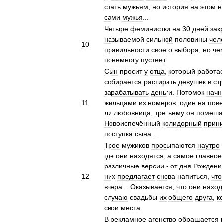
стать
мужьям
,
но
история
на
этом
н
сами
мужья
...
Четыре
феминистки
на
30
дней
зак
называемой
сильной
половины
чел
10
правильности
своего
выбора
,
но
че
понемногу
пустеет
.
Сын
просит
у
отца
,
который
работа
собирается
растирать
девушек
в
ст
зарабатывать
деньги
.
Потомок
начн
11
жильцами
из
номеров:
один
на
пов
ли
любовница
,
третьему
он
помеш
Новоиспечённый
колидорный
прин
поступка
сына
...
Трое
мужиков
просыпаются
наутро
где
они
находятся
,
а
самое
главное
различные
версии
-
от
дня
Рождени
12
них
предлагает
снова
напиться
,
чт
вчера
...
Оказывается
,
что
они
наход
случаю
свадьбы
их
общего
друга
,
к
свои
места
.
В
рекламное
агенство
обращается