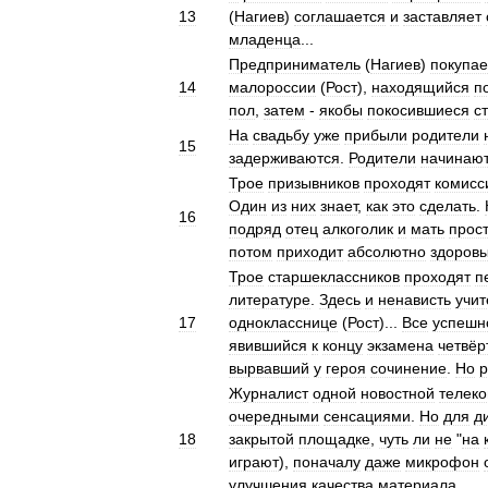
13
(
Нагиев
)
соглашается
и
заставляет
младенца
...
Предприниматель
(
Нагиев
)
покупае
14
малороссии
(
Рост
),
находящийся
п
пол
,
затем
-
якобы
покосившиеся
с
На
свадьбу
уже
прибыли
родители
15
задерживаются
.
Родители
начинаю
Трое
призывников
проходят
комисс
Один
из
них
знает
,
как
это
сделать
.
16
подряд
отец
алкоголик
и
мать
прост
потом
приходит
абсолютно
здоров
Трое
старшеклассников
проходят
п
литературе
.
Здесь
и
ненависть
учи
17
однокласснице
(
Рост
)...
Все
успешн
явившийся
к
концу
экзамена
четвёр
вырвавший
у
героя
сочинение
.
Но
р
Журналист
одной
новостной
телек
очередными
сенсациями
.
Но
для
д
18
закрытой
площадке
,
чуть
ли
не
"
на
играют
),
поначалу
даже
микрофон
улучшения
качества
материала
...