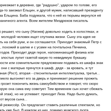
приезжает
в
деревню
,
где
"
радушно
",
ударом
по
голове
,
его
да
-
то
заезжал
Ельцин
,
и
другой
мужик
,
написавший
президенту
за
Ельцина
.
Баба
подумала
,
что
к
ней
из
тюрьмы
вернулся
её
раничного
агента
.
Всем
жителям
Миздрюков
писатель
)
решает
,
что
сыну
(
Нагиев
)
довольно
ходить
в
холостяках
,
и
й
молодой
человек
ищет
спутника
жизни
.
Сыну
эта
идея
не
ть
на
себя
руки
,
и
он
соглашается
.
Приходит
знакомый
Петр
с
),
похожий
в
шапке
и
с
усами
на
почтальона
Печкина
,
годов
.
Приходит
дядя
героя
,
напоминающий
физика
или
злостью
лупит
газетой
какую
-
то
невидимую
букашку
.
ности
или
сомнительном
предложении
подавать
из
шкафа
знак
,
они
с
матерью
прячутся
в
шкаф
,
дядя
-
за
кровать
,
и
тут
зная
(
Рост
),
вторая
-
стеснительная
интеллектуалка
,
третья
...
смело
выгоняет
его
за
дверь
и
принимает
решение
прожить
грозит
покончить
жизнь
самоубийством
и
говорит
,
что
скоро
орую
она
сама
ему
советует
.
Тем
временем
сын
хочет
сбежать
ый
этаж
),
но
не
успевает:
приходит
Лиза
.
Надо
было
думать
,
от
вкусов
сына
...
ый
режиссёр
.
Он
предлагает
ставить
различные
спектакли
,
но
кль
уже
был
.
В
каждом
из
них
,
помимо
мужского
дуэта
,