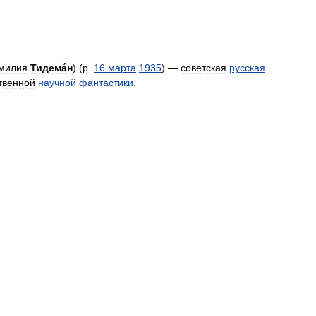
милия
Тидема́н
) (
р
.
16
марта
1935
) —
советская
русская
твенной
научной
фантастики
.