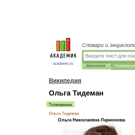
Словари и энциклоп
academic.ru
Википедия
Толкования
Википедия
Ольга Тидеман
Толкование
Ольга
Тидеман
Ольга
Николаевна
Ларионова