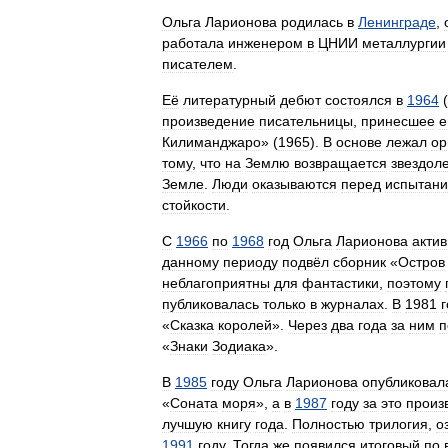
Ольга
Ларионова
родилась
в
Ленинграде
,
работала
инженером
в
ЦНИИ
металлургии
писателем
.
Её
литературный
дебют
состоялся
в
1964
(
произведение
писательницы
,
принесшее
е
Килиманджаро
» (
1965
).
В
основе
лежал
ор
тому
,
что
на
Землю
возвращается
звездоле
Земле
.
Люди
оказываются
перед
испытан
стойкости
.
С
1966
по
1968
год
Ольга
Ларионова
акти
данному
периоду
подвёл
сборник
«
Остров
неблагоприятны
для
фантастики
,
поэтому
публиковалась
только
в
журналах
.
В
1981
г
«
Сказка
королей
».
Через
два
года
за
ним
п
«
Знаки
Зодиака
».
В
1985
году
Ольга
Ларионова
опубликовал
«
Соната
моря
»,
а
в
1987
году
за
это
произ
лучшую
книгу
года
.
Полностью
трилогия
,
о
1991
году
.
Тогда
же
появился
итоговый
по