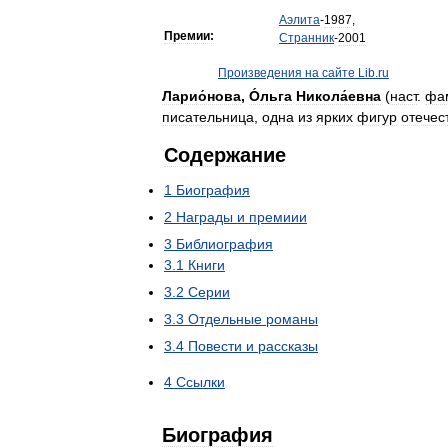
Аэлита
-
1987
,
Премии:
Странник
-
2001
Произведения
на
сайте
Lib
.
ru
Ларио́нова
,
О́льга
Никола́евна
(
наст
.
фа
писательница
,
одна
из
ярких
фигур
отечес
Содержание
1
Биография
2
Награды
и
премиии
3
Библиография
3
.
1
Книги
3
.
2
Серии
3
.
3
Отдельные
романы
3
.
4
Повести
и
рассказы
4
Ссылки
Биография