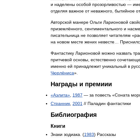
и
наделены
особой
прозорливостью
—
им
отделяя
важное
от
неважного
,
бытийное
о
Авторской
манере
Ольги
Ларионовой
свой
приземлённого
,
сентиментального
и
насме
писательница
не
позволяет
читателям
«
ра
на
новом
месте
жених
невесте
…
Приснилс
Фантастику
Ларионовой
можно
назвать
тр
притчевой
основы
,
естественно
сочетающ
именно
ей
принадлежит
уникальный
в
рус
Чюрлёниса
».
Награды
и
премиии
«
Аэлита
»
,
1987
—
за
повесть
«
Соната
мор
Странник
,
2001
//
Паладин
фантастики
Библиография
Книги
Знаки
зодиака
. (
1983
)
Рассказы