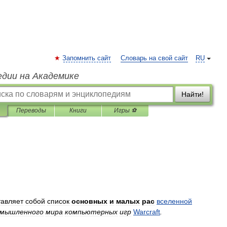
Запомнить сайт
Словарь на свой сайт
RU
едии на Академике
Найти!
Переводы
Книги
Игры ⚽
тавляет
собой
список
основных
и
малых
рас
вселенной
мышленного
мира
компьютерных
игр
Warcraft
.