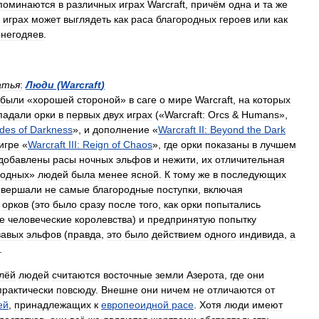
поминаются
в
различных
играх
Warcraft
,
причём
одна
и
та
же
играх
может
выглядеть
как
раса
благородных
героев
или
как
негодяев
.
атья
:
Люди
(
Warcraft
)
были
«
хорошей
стороной
»
в
саге
о
мире
Warcraft
,
на
которых
падали
орки
в
первых
двух
играх
(«
Warcraft:
Orcs
&
Humans
»,
ides
of
Darkness
»,
и
дополнение
«
Warcraft
II:
Beyond
the
Dark
игре
«
Warcraft
III:
Reign
of
Chaos
»,
где
орки
показаны
в
лучшем
добавлены
расы
ночных
эльфов
и
нежити
,
их
отличительная
родных
»
людей
была
менее
ясной
.
К
тому
же
в
последующих
овершали
не
самые
благородные
поступки
,
включая
орков
(
это
было
сразу
после
того
,
как
орки
попытались
е
человеческие
королевства
)
и
предпринятую
попытку
вавых
эльфов
(
правда
,
это
было
действием
одного
индивида
,
а
.
лёй
людей
считаются
восточные
земли
Азерота
,
где
они
практически
повсюду
.
Внешне
они
ничем
не
отличаются
от
ей
,
принадлежащих
к
европеоидной
расе
.
Хотя
люди
имеют