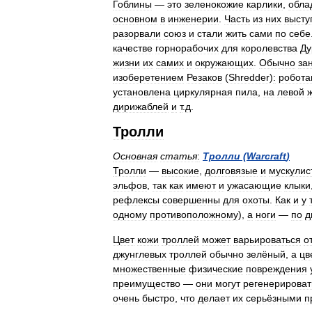
Гоблины
—
это
зеленокожие
карлики
,
обл
основном
в
инженерии
.
Часть
из
них
высту
разорвали
союз
и
стали
жить
сами
по
себе
качестве
горнорабочих
для
королевства
Ду
жизни
их
самих
и
окружающих
.
Обычно
за
изоберетением
Резаков
(
Shredder
)
:
робота
установлена
циркулярная
пила
,
на
левой
дирижаблей
и
т
.
д
.
Тролли
Основная
статья
:
Тролли
(
Warcraft
)
Тролли
—
высокие
,
долговязые
и
мускулис
эльфов
,
так
как
имеют
и
ужасающие
клыки
рефлексы
совершенны
для
охоты
.
Как
и
у
одному
противоположному
),
а
ноги
—
по
д
Цвет
кожи
троллей
может
варьироваться
о
джунглевых
троллей
обычно
зелёный
,
а
цв
множественные
физические
повреждения
преимущество
—
они
могут
регенерироват
очень
быстро
,
что
делает
их
серьёзными
п