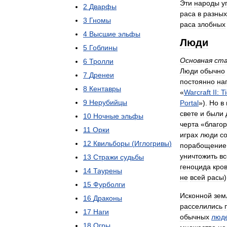
Эти
народы
у
2
Дварфы
раса
в
разных
3
Гномы
раса
злобных
4
Высшие
эльфы
Люди
5
Гоблины
Основная
ст
6
Тролли
Люди
обычно
7
Дренеи
постоянно
на
8
Кентавры
«
Warcraft
II:
T
9
Нерубийцы
Portal
»).
Но
в
свете
и
были
10
Ночные
эльфы
черта
«
благо
11
Орки
играх
люди
с
12
Квильборы
(
Иглогривы
)
порабощение
уничтожить
вс
13
Стражи
судьбы
геноцида
кро
14
Таурены
не
всей
расы
)
15
Фурболги
Исконной
зем
16
Драконы
расселились
17
Наги
обычных
люд
18
Огры