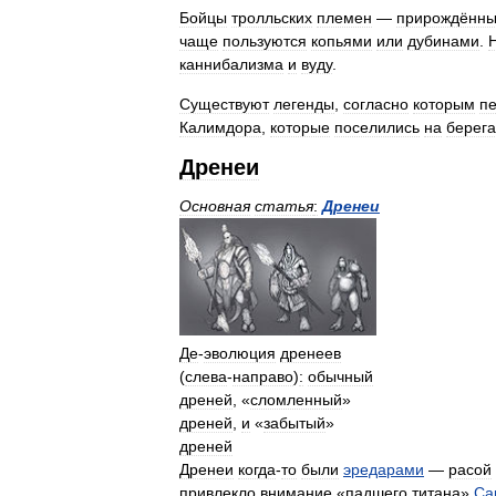
Бойцы
тролльских
племен
—
прирождённ
чаще
пользуются
копьями
или
дубинами
.
каннибализма
и
вуду
.
Существуют
легенды
,
согласно
которым
п
Калимдора
,
которые
поселились
на
берега
Дренеи
Основная
статья
:
Дренеи
Де
-
эволюция
дренеев
(
слева
-
направо
)
:
обычный
дреней
, «
сломленный
»
дреней
,
и
«
забытый
»
дреней
Дренеи
когда
-
то
были
эредарами
—
расой
привлекло
внимание
«
падшего
титана
»
Са