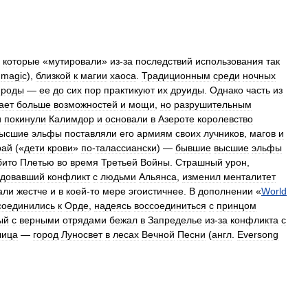
,
которые
«
мутировали
»
из
-
за
последствий
использования
так
magic
),
близкой
к
магии
хаоса
.
Традиционным
среди
ночных
ироды
—
ее
до
сих
пор
практикуют
их
друиды
.
Однако
часть
из
ает
больше
возможностей
и
мощи
,
но
разрушительным
и
покинули
Калимдор
и
основали
в
Азероте
королевство
ысшие
эльфы
поставляли
его
армиям
своих
лучников
,
магов
и
рай
(«
дети
крови
»
по
-
талассиански
) —
бывшие
высшие
эльфы
бито
Плетью
во
время
Третьей
Войны
.
Страшный
урон
,
едовавший
конфликт
с
людьми
Альянса
,
изменил
менталитет
али
жестче
и
в
коей
-
то
мере
эгоистичнее
.
В
дополнении
«
World
соединились
к
Орде
,
надеясь
воссоединиться
с
принцом
ый
с
верными
отрядами
бежал
в
Запределье
из
-
за
конфликта
с
лица
—
город
Луносвет
в
лесах
Вечной
Песни
(
англ
.
Eversong