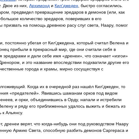
у
.
Двое
из
них
,
Архимонд
и
Кил
'
джеден
,
быстро
согласились
.
аром
,
предвидел
превращение
эредаров
в
демонов
(
или
,
как
ебольшое
количество
эредаров
,
поверивших
в
его
ы
призвать
на
помощь
древнюю
расу
слуг
света
,
Наару
,
помог
и
,
постоянно
убегая
от
Кил
'
джедена
,
который
считал
Велена
и
онец
прибыли
в
прекрасный
мир
,
где
они
считали
себя
в
я
эредарами
и
дали
себе
имя
«
дренеи
»,
что
означает
«
изгои
»
Дренором
,
и
это
название
впоследствии
подхватили
другие
его
чественные
города
и
храмы
,
мирно
сосуществуя
с
лгоживущий
.
Когда
их
в
очередной
раз
нашёл
Кил
'
джеден
,
то
ения
«
предателей
».
Явившись
шаманам
орков
под
видом
ренеев
,
и
орки
,
объединившись
в
Орду
,
напали
и
истребили
Велену
и
ряду
его
приближенных
удалось
выжить
и
бежать
из
ь
к
Альянсу
.
т
,
дренеи
верят
,
что
когда
-
нибудь
они
под
руководством
Наару
енную
Армию
Света
,
способную
разбить
демонов
Саргераса
и