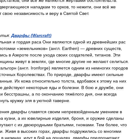
достатков
,
они
всё
же
являются
жертвами
обстоятельств:
двергающиеся
нападкам
то
орков
,
то
нежити
,
они
всё
же
т
свою
независимость
и
веру
в
Святой
Свет
.
атья
:
Дварфы
(
Warcraft
)
льная
и
гордая
раса
Они
являются
одной
из
древнейших
рас
потомки
«
земельников
» (
англ
.
Earthen
) —
древних
существ
,
лись
в
Азероте
после
ухода
своих
создателей
,
титанов
.
Эти
нщины
живут
в
землях
,
где
многие
другие
не
желают
селиться
.
тальгорн
(
англ
.
Ironforge
)
является
одним
из
немногих
городов
сточных
Королевствах
.
По
природе
,
дварфы
имеют
сильные
анные
.
Их
кожа
относительно
толста
,
вдобавок
к
этому
на
них
е
действуют
некоторые
яды
и
болезни
.
В
бою
и
дружбе
,
они
и
бесстрашны
,
а
по
окончанию
тяжёлого
дня
,
они
всегда
нуть
кружку
эля
в
уютной
таверне
.
ения
дварфы
славятся
своим
непревзойденным
умением
в
ра
кузни
,
а
их
ювелирные
изделия
,
броня
,
и
оружие
сделаны
путают
с
их
двоюродными
братьями
,
гномами
.
Тем
более
,
что
и
.
Живя
в
высоких
горах
,
дварфы
подружились
со
многими
в
низинах
,
идут
в
бой
на
лошадях
,
дварфы
предпочитают