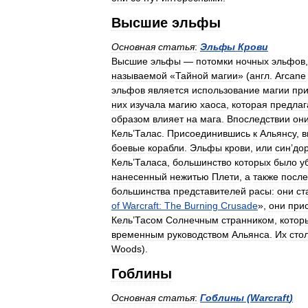
Высшие
эльфы
Основная
статья
:
Эльфы
Крови
Высшие
эльфы
—
потомки
ночных
эльфов
называемой
«
Тайной
магии
» (
англ
.
Arcane
эльфов
является
использование
магии
пр
них
изучала
магию
хаоса
,
которая
предлаг
образом
влияет
на
мага
.
Впоследствии
он
Кель
’
Талас
.
Присоединившись
к
Альянсу
,
в
боевые
корабли
.
Эльфы
крови
,
или
син
’
до
Кель
’
Таласа
,
большинство
которых
было
у
нанесенный
нежитью
Плети
,
а
также
посл
большинства
представителей
расы:
они
ст
of
Warcraft:
The
Burning
Crusade
»,
они
при
Кель
’
Тасом
Солнечным
странником
,
котор
временным
руководством
Альянса
.
Их
сто
Woods
).
Гоблины
Основная
статья
:
Гоблины
(
Warcraft
)