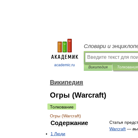
Словари и энциклоп
academic.ru
Википедия
Толкования
Википедия
Огры (Warcraft)
Толкование
Огры
(
Warcraft
)
Содержание
Статья
предс
Warcraft
—
вы
1
Люди