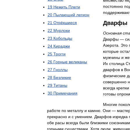
множество
не
постоянно
по
19
Нежить
Плети
поддерживаю
20
Пылающий
легион
Дварфы
21
Отрёкшиеся
22
Мурлоки
Основная
ст
23
Кобольды
Дварфы
—
си
Азерота
.
Это
24
Кираджи
которые
оста
25
Трогги
мужчины
и
же
26
Горные
великаны
Их
столица
С
27
Гноллы
дварфов
в
Во
физические
д
28
Безликие
совершенно
н
29
Титаны
всегда
крепки
30
Примечания
готовы
опроки
Многие
покол
работе
по
металлу
и
камню
.
Они
—
масте
прекрасно
и
с
умением
.
Дварфов
изредка
обе
расы
всегда
были
близкими
союзникам
горными
существами
.
Хотя
люди
,
живущие