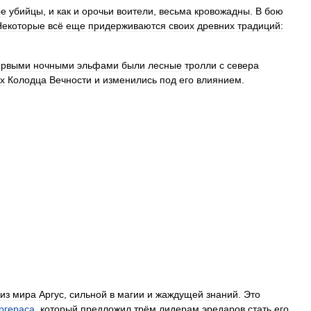
ые
убийцы
,
и
как
и
орочьи
воители
,
весьма
кровожадны
.
В
бою
Некоторые
всё
еще
придерживаются
своих
древних
традиций:
ервыми
ночными
эльфами
были
лесные
тролли
с
севера
х
Колодца
Вечности
и
изменились
под
его
влиянием
.
из
мира
Аргус
,
сильной
в
магии
и
жаждущей
знаний
.
Это
ргераса
,
который
предложил
трём
лидерам
эредаров
стать
его