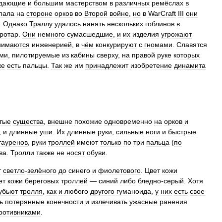
адающие
и
большим
мастерством
в
различных
ремёслах
в
пала
на
стороне
орков
во
Второй
войне
,
но
в
WarCraft
III
они
.
Однако
Траллу
удалось
нанять
нескольких
гоблинов
в
ротар
.
Они
немного
сумасшедшие
,
и
их
изделия
угрожают
нимаются
инженерией
,
в
чём
конкурируют
с
гномами
.
Славятся
ми
,
пилотируемые
из
кабины
сверху
,
на
правой
руке
которых
же
есть
пальцы
.
Так
же
им
принадлежит
изобретение
динамита
тые
существа
,
внешне
похожие
одновременно
на
орков
и
,
и
длинные
уши
.
Их
длинные
руки
,
сильные
ноги
и
быстрые
тауренов
,
руки
троллей
имеют
только
по
три
пальца
(
по
ва
.
Тролли
также
не
носят
обуви
.
т
светло
-
зелёного
до
синего
и
фиолетового
.
Цвет
кожи
ет
кожи
береговых
троллей
—
синий
либо
бледно
-
серый
.
Хотя
убьют
тролля
,
как
и
любого
другого
гуманоида
,
у
них
есть
свое
ь
потерянные
конечности
и
излечивать
ужасные
ранения
ротивниками
.