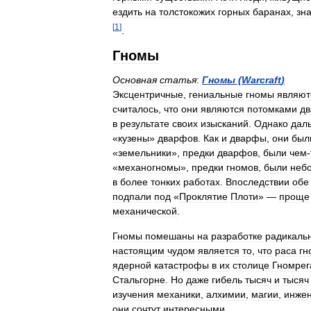
ездить
на
толстокожих
горных
баранах
,
зн
[
1
]
.
Гномы
Основная
статья
:
Гномы
(
Warcraft
)
Эксцентричные
,
гениальные
гномы
являют
считалось
,
что
они
являются
потомками
д
в
результате
своих
изысканий
.
Однако
дал
«
кузены
»
дварфов
.
Как
и
дварфы
,
они
был
«
земельники
»,
предки
дварфов
,
были
чем
-
«
механогномы
»,
предки
гномов
,
были
неб
в
более
тонких
работах
.
Впоследствии
обе
подпали
под
«
Проклятие
Плоти
» —
проще
механической
.
Гномы
помешаны
на
разработке
радикаль
настоящим
чудом
является
то
,
что
раса
гн
ядерной
катастрофы
в
их
столице
Гномрег
Стальгорне
.
Но
даже
гибель
тысяч
и
тысяч
изучения
механики
,
алхимии
,
магии
,
инже
они
сочтут
интересными
.