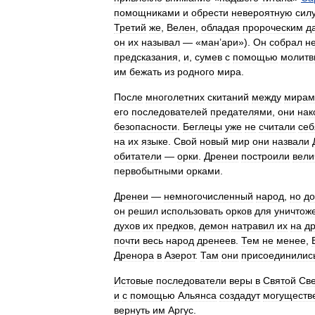
помощниками
и
обрести
невероятную
сил
Третий
же
,
Велен
,
обладая
пророческим
д
он
их
называл
— «
ман
’
ари
»).
Он
собрал
н
предсказания
,
и
,
сумев
с
помощью
молитв
им
бежать
из
родного
мира
.
После
многолетних
скитаний
между
мирам
его
последователей
предателями
,
они
нак
безопасности
.
Беглецы
уже
не
считали
себ
на
их
языке
.
Свой
новый
мир
они
назвали
обитатели
—
орки
.
Дренеи
построили
вели
первобытными
орками
.
Дренеи
—
немногочисленный
народ
,
но
до
он
решил
использовать
орков
для
уничтож
духов
их
предков
,
демон
натравил
их
на
д
почти
весь
народ
дренеев
.
Тем
не
менее
,
Дренора
в
Азерот
.
Там
они
присоединилис
Истовые
последователи
веры
в
Святой
Све
и
с
помощью
Альянса
создадут
могуществ
вернуть
им
Аргус
.