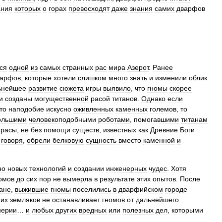
ания
которых
о
горах
превосходят
даже
знания
самих
дварфов
ся
одной
из
самых
странных
рас
мира
Азерот
.
Ранее
варфов
,
которые
хотели
слишком
много
знать
и
изменили
облик
ьнейшее
развитие
сюжета
игры
выявило
,
что
гномы
скорее
и
созданы
могущественной
расой
титанов
.
Однако
если
то
наподобие
искусно
оживленных
каменных
големов
,
то
ольшими
человекоподобными
роботами
,
помогавшими
титанам
расы
,
не
без
помощи
существ
,
известных
как
Древние
Боги
говоря
,
обрели
белковую
сущность
вместо
каменной
и
но
новых
технологий
и
создании
инженерных
чудес
.
Хотя
омов
до
сих
пор
не
вымерла
в
результате
этих
опытов
.
После
ане
,
выжившие
гномы
поселились
в
дварфийском
городе
их
земляков
не
останавливает
гномов
от
дальнейшего
нерии
…
и
любых
других
вредных
или
полезных
дел
,
которыми