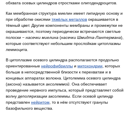
обхвата осевых цилиндров отростками олигодендроцитов.
Как мембранная структура миелин имеет липидную основу и
при обработке окисями
тяжёлых металлов
окрашивается в
тёмный цвет. Другие компоненты мембраны и промежутки не
окрашиваются, поэтому периодически встречаются светлые
полоски −
насечки миелина
(
насечки Шмидта-Лантермана
),
которые соответствуют небольшим прослойкам цитоплазмы
леммоцита.
В цитоплазме осевого цилиндра располагаются продольно
ориентированные
нейрофибриллы
и
митохондрии
, которых
больше в непосредственной близости к перехватам и в
концевых аппаратах волокна. Цитолемма осевого цилиндра
(аксона) называется
аксолеммой
. Она обеспечивает
проведение нервного импульса, который представляет собой
волну деполяризации аксолеммы. Если осевой цилиндр
представлен
нейритом
, то в нём отсутствуют гранулы
базофильного вещества.