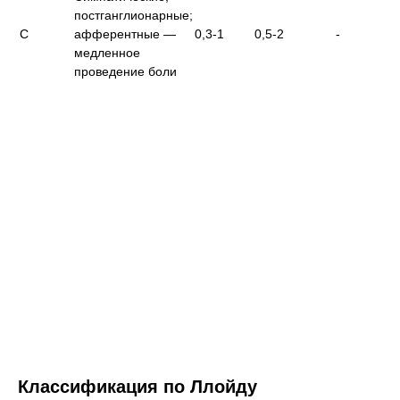
постганглионарные;
C
афферентные —
0,3-1
0,5-2
-
медленное
проведение боли
Классификация по Ллойду