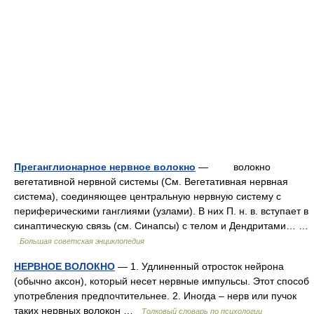
Преганглионарное нервное волокно
— волокно
вегетативной нервной системы (См. Вегетативная нервная
система), соединяющее центральную нервную систему с
периферическими ганглиями (узлами). В них П. н. в. вступает в
синаптическую связь (см. Синапсы) с телом и Дендритами… …
Большая советская энциклопедия
НЕРВНОЕ ВОЛОКНО
— 1. Удлиненный отросток нейрона
(обычно аксон), который несет нервные импульсы. Этот способ
употребления предпочтительнее. 2. Иногда – нерв или пучок
таких нервных волокон …
Толковый словарь по психологии