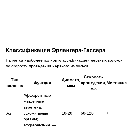
Классификация Эрлангера-Гассера
Является наиболее полной классификацией нервных волокон
по скорости проведения нервного импульса.
Скорость
Тип
Диаметр,
Функция
проведения,
Миелиниз
волокна
мкм
м/с
Афферентные —
мышечные
веретёна,
Aα
сухожильные
10-20
60-120
+
органы;
эфферентные —