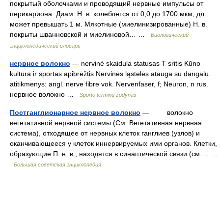
покрытый оболочками и проводящий нервные импульсы от
перикариона. Диам. Н. в. колеблется от 0,0 до 1700 мкм, дл.
может превышать 1 м. Мякотные (миелинизированные) Н. в.
покрыты шванновской и миелиновой… …
Биологический
энциклопедический словарь
нервное волокно
— nervinė skaidula statusas T sritis Kūno
kultūra ir sportas apibrėžtis Nervinės ląstelės atauga su dangalu.
atitikmenys: angl. nerve fibre vok. Nervenfaser, f; Neuron, n rus.
нервное волокно …
Sporto terminų žodynas
Постганглионарное нервное волокно
— волокно
вегетативной нервной системы (См. Вегетативная нервная
система), отходящее от нервных клеток ганглиев (узлов) и
оканчивающееся у клеток иннервируемых ими органов. Клетки,
образующие П. н. в., находятся в синаптической связи (см.… …
Большая советская энциклопедия