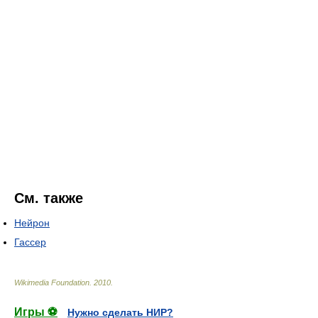
См. также
Нейрон
Гассер
Wikimedia Foundation
.
2010
.
Игры ⚽
Нужно сделать НИР?