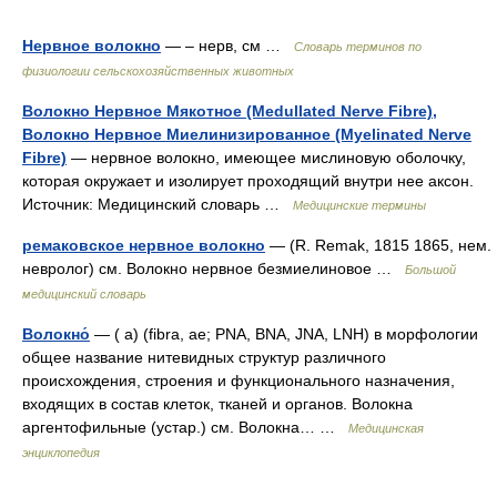
Нервное волокно
— – нерв, см …
Словарь терминов по
физиологии сельскохозяйственных животных
Волокно Нервное Мякотное (Medullated Nerve Fibre),
Волокно Нервное Миелинизированное (Myelinated Nerve
Fibre)
— нервное волокно, имеющее мислиновую оболочку,
которая окружает и изолирует проходящий внутри нее аксон.
Источник: Медицинский словарь …
Медицинские термины
ремаковское нервное волокно
— (R. Remak, 1815 1865, нем.
невролог) см. Волокно нервное безмиелиновое …
Большой
медицинский словарь
Волокно́
— ( а) (fibra, ae; PNA, BNA, JNA, LNH) в морфологии
общее название нитевидных структур различного
происхождения, строения и функционального назначения,
входящих в состав клеток, тканей и органов. Волокна
аргентофильные (устар.) см. Волокна… …
Медицинская
энциклопедия