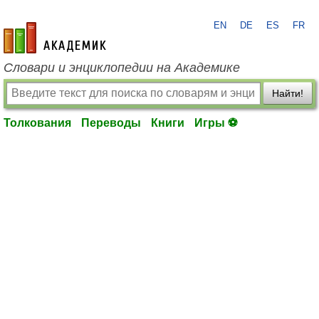
EN
DE
ES
FR
academic.ru
Словари и энциклопедии на Академике
Найти!
Толкования
Переводы
Книги
Игры ⚽