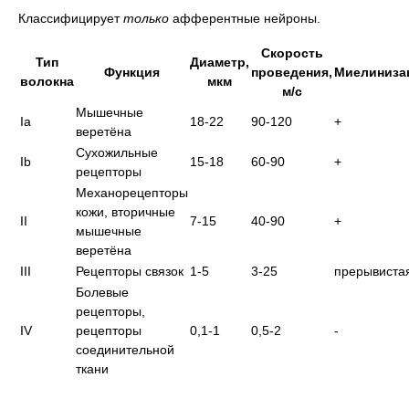
Классифицирует
только
афферентные нейроны.
Скорость
Тип
Диаметр,
Функция
проведения,
Миелиниза
волокна
мкм
м/с
Мышечные
Ia
18-22
90-120
+
веретёна
Сухожильные
Ib
15-18
60-90
+
рецепторы
Механорецепторы
кожи, вторичные
II
7-15
40-90
+
мышечные
веретёна
III
Рецепторы связок
1-5
3-25
прерывиста
Болевые
рецепторы,
IV
рецепторы
0,1-1
0,5-2
-
соединительной
ткани