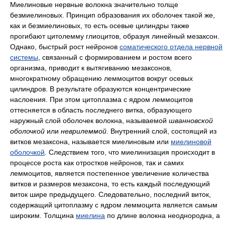
Миелиновые нервные волокна значительно толще
безмиелиновых. Принцип образования их оболочек такой же,
как и безмиелиновых, то есть осевые цилиндры также
прогибают цитолемму глиоцитов, образуя линейный мезаксон.
Однако, быстрый рост нейронов
соматического отдела нервной
системы
, связанный с формированием и ростом всего
организма, приводит к вытягиванию мезаксонов,
многократному обращению леммоцитов вокруг осевых
цилиндров. В результате образуются концентрические
наслоения. При этом цитоплазма с ядром леммоцитов
оттесняется в область последнего витка, образующего
наружный слой оболочек волокна, называемой
шванновской
оболочкой
или
неврилеммой
. Внутренний слой, состоящий из
витков мезаксона, называется миелиновым или
миелиновой
оболочкой
. Следствием того, что миелинизация происходит в
процессе роста как отростков нейронов, так и самих
леммоцитов, является постепенное увеличение количества
витков и размеров мезаксона, то есть каждый последующий
виток шире предыдущего. Следовательно, последний виток,
содержащий цитоплазму с ядром леммоцита является самым
широким. Толщина
миелина
по длине волокна неоднородна, а