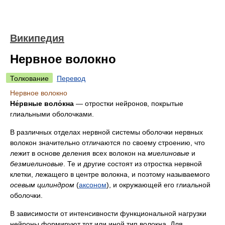
Википедия
Нервное волокно
Толкование
Перевод
Нервное волокно
Не́рвные воло́кна
— отростки нейронов, покрытые
глиальными оболочками.
В различных отделах нервной системы оболочки нервных
волокон значительно отличаются по своему строению, что
лежит в основе деления всех волокон на
миелиновые
и
безмиелиновые
. Те и другие состоят из отростка нервной
клетки, лежащего в центре волокна, и поэтому называемого
осевым цилиндром
(
аксоном
), и окружающей его глиальной
оболочки.
В зависимости от интенсивности функциональной нагрузки
нейроны формируют тот или иной тип волокна. Для