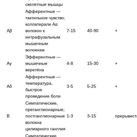
скелетные мышцы
Афферентные —
тактильное чувство;
коллатерали Aα
Aβ
волокон к
7-15
40-90
+
интрафузальным
мышечным
волокнам
Эфферентные —
Aγ
мышечные
4-8
15-30
+
веретёна
Афферентные —
температура,
Aδ
3-5
5-25
+
быстрое
проведение боли
Симпатические,
преганглионарные;
B
постганглионарные
1-3
3-15
прерывист
волокна
цилиарного ганглия
Симпатические,