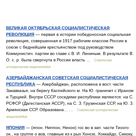
ВЕЛИКАЯ ОКТЯБРЬСКАЯ СОЦИАЛИСТИЧЕСКАЯ
РЕВОЛЮЦИЯ
— первая в истории победоносная социальная
революция, совершенная в 1917 рабочим классом России в
союзе с беднейшим крестьянством под руководством
Коммунистич. партии во главе с В. И. Лениным. В результате В.
О. с. р. была свергнута в России власть …
Советская
историческая энциклопедия
АЗЕРБАЙДЖАНСКАЯ СОВЕТСКАЯ СОЦИАЛИСТИЧЕСКАЯ
РЕСПУБЛИКА
— Азербайджан, расположена в вост. части
Закавказья, на берегу Каспийского м. На Ю. граничит с Ираном
и Турцией. Внутри СССР соседями республики являются: на С.
РСФСР (Дагестанская АССР), на С. З. Грузинская ССР, на Ю. З.
Армянская ССР. Образована… …
Советская историческая
энциклопедия
ЯПОНИЯ
— (япон. Ниппон, Нихон) гос во в зап. части Тихого
ок., на группе о вов, главные из к рых Хонсю, Хоккайдо, Сикоку,