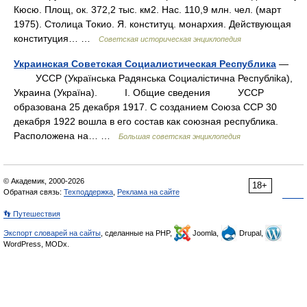
Кюсю. Площ, ок. 372,2 тыс. км2. Нас. 110,9 млн. чел. (март
1975). Столица Токио. Я. конституц. монархия. Действующая
конституция… …
Советская историческая энциклопедия
Украинская Советская Социалистическая Республика
—
УССР (Украïнська Радянська Социалicтична Республika),
Украина (Украïна). I. Общие сведения УССР
образована 25 декабря 1917. С созданием Союза ССР 30
декабря 1922 вошла в его состав как союзная республика.
Расположена на… …
Большая советская энциклопедия
© Академик, 2000-2026
18+
Обратная связь:
Техподдержка
,
Реклама на сайте
👣 Путешествия
Экспорт словарей на сайты
, сделанные на PHP,
Joomla,
Drupal,
WordPress, MODx.