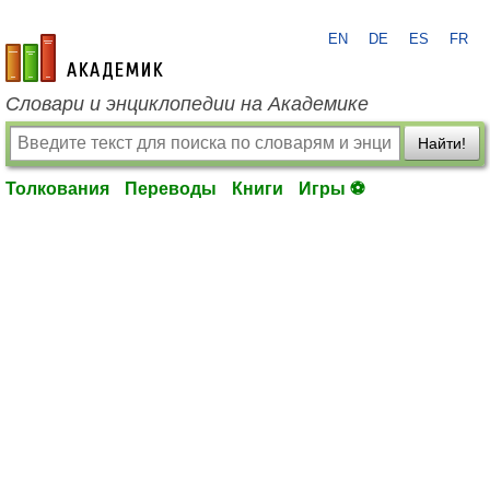
EN
DE
ES
FR
academic.ru
Словари и энциклопедии на Академике
Найти!
Толкования
Переводы
Книги
Игры ⚽