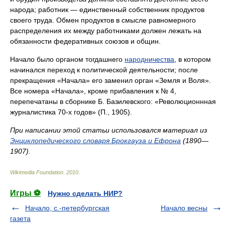
народа; работник — единственный собственник продуктов
своего труда. Обмен продуктов в смысле равномерного
распределения их между работниками должен лежать на
обязанности федеративных союзов и общин.
Начало было органом тогдашнего
народничества
, в котором
начинался переход к политической деятельности; после
прекращения «Начала» его заменил орган «Земля и Воля».
Все номера «Начала», кроме прибавления к № 4,
перепечатаны в сборнике Б. Базилевского: «Революционнная
журналистика 70-х годов» (П., 1905).
При написании этой статьи использовался материал из
Энциклопедического словаря Брокгауза и Ефрона
(1890—
1907).
Wikimedia Foundation
.
2010
.
Игры ⚽
Нужно сделать НИР?
Начало, с.-петербургская
Начало весны
газета