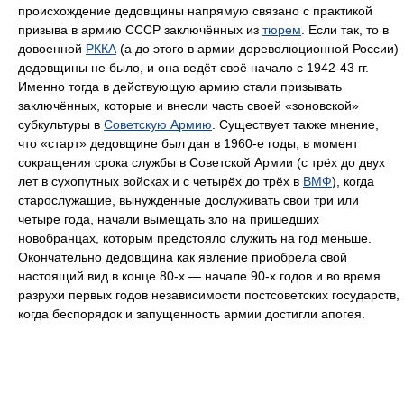
происхождение дедовщины напрямую связано с практикой
призыва в армию СССР заключённых из
тюрем
. Если так, то в
довоенной
РККА
(а до этого в армии дореволюционной России)
дедовщины не было, и она ведёт своё начало с 1942-43 гг.
Именно тогда в действующую армию стали призывать
заключённых, которые и внесли часть своей «зоновской»
субкультуры в
Советскую Армию
. Существует также мнение,
что «старт» дедовщине был дан в 1960-е годы, в момент
сокращения срока службы в Советской Армии (с трёх до двух
лет в сухопутных войсках и с четырёх до трёх в
ВМФ
), когда
старослужащие, вынужденные дослуживать свои три или
четыре года, начали вымещать зло на пришедших
новобранцах, которым предстояло служить на год меньше.
Окончательно дедовщина как явление приобрела свой
настоящий вид в конце 80-х — начале 90-х годов и во время
разрухи первых годов независимости постсоветских государств,
когда беспорядок и запущенность армии достигли апогея.