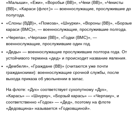
«Малыши», «Ежи», «Воробьи (ВВ)», «Чеки (ВВ)», «Чекисты
(ВВ)», «Караси (флот.)» — военнослужащие, прослужившие до
полугода.
«Слоны (ВДВ)», «Помоза», «Шнурки», «Вороны (ВВ)», «Борзые
караси (ВМС)», — военнослужащие, прослужившие полгода.
«Черепа», «Черпаки (ВВ)», «Годки (ВМС)», —
военнослужащие, прослужившие один год.
«Деды» — военнослужащие прослужившие полтора года. От
устойчивого термина «дед» и происходит название явления.
«Дембеля», «Граждане (ВВ)» (считаются уже почти
гражданскими): военнослужащие срочной службы, после
выхода приказа об увольнении в запас.
На флоте: «Дух» соответствует сухопутному «Дух»,
«Карась» — «Шнурку», «Борзый карась» — «Черпаку», и
соответственно «Годок» — «Дед», поэтому на флоте
«Дедовщина» называется «Годковщиной».