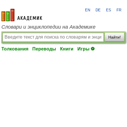
EN
DE
ES
FR
academic.ru
Словари и энциклопедии на Академике
Найти!
Толкования
Переводы
Книги
Игры ⚽