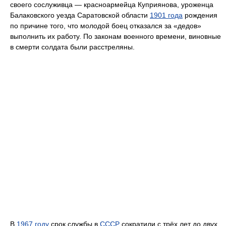
своего сослуживца — красноармейца Куприянова, уроженца
Балаковского уезда Саратовской области
1901 года
рождения
по причине того, что молодой боец отказался за «дедов»
выполнить их работу. По законам военного времени, виновные
в смерти солдата были расстреляны.
В
1967 году
срок службы в
СССР
сократили с трёх лет до двух.