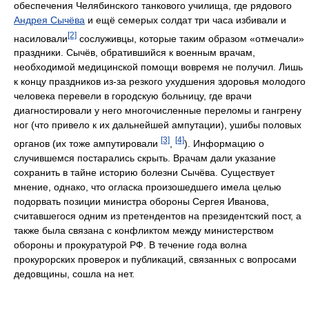
обеспечения Челябинского танкового училища, где рядового
Андрея Сычёва
и ещё семерых солдат три часа избивали и
[2]
насиловали
сослуживцы, которые таким образом «отмечали»
праздники. Сычёв, обратившийся к военным врачам,
необходимой медицинской помощи вовремя не получил. Лишь
к концу праздников из-за резкого ухудшения здоровья молодого
человека перевели в городскую больницу, где врачи
диагностировали у него многочисленные переломы и гангрену
ног (что привело к их дальнейшей ампутации), ушибы половых
[3]
[4]
органов (их тоже ампутировали
,
). Информацию о
случившемся постарались скрыть. Врачам дали указание
сохранить в тайне историю болезни Сычёва. Существует
мнение, однако, что огласка произошедшего имела целью
подорвать позиции министра обороны Сергея Иванова,
считавшегося одним из претендентов на президентский пост, а
также была связана с конфликтом между министерством
обороны и прокуратурой РФ. В течение года волна
прокурорских проверок и публикаций, связанных с вопросами
дедовщины, сошла на нет.