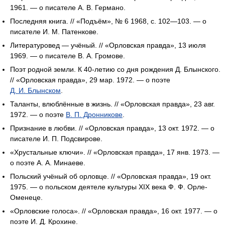
1961. — о писателе А. В. Германо.
Последняя книга. // «Подъём», № 6 1968, с. 102—103. — о
писателе И. М. Патенкове.
Литературовед — учёный. // «Орловская правда», 13 июля
1969. — о писателе В. А. Громове.
Поэт родной земли. К 40-летию со дня рождения Д. Блынского.
// «Орловская правда», 29 мар. 1972. — о поэте
Д. И. Блынском
.
Таланты, влюблённые в жизнь. // «Орловская правда», 23 авг.
1972. — о поэте
В. П. Дронникове
.
Признание в любви. // «Орловская правда», 13 окт. 1972. — о
писателе И. П. Подсвирове.
«Хрустальные ключи». // «Орловская правда», 17 янв. 1973. —
о поэте А. А. Минаеве.
Польский учёный об орловце. // «Орловская правда», 19 окт.
1975. — о польском деятеле культуры XIX века Ф. Ф. Орле-
Оменеце.
«Орловские голоса». // «Орловская правда», 16 окт. 1977. — о
поэте И. Д. Крохине.