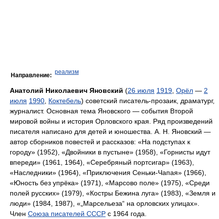
реализм
Направление:
Анатолий Николаевич Яновский
(
26 июля
1919
,
Орёл
—
2
июля
1990
,
Коктебель
) советский писатель-прозаик, драматург,
журналист. Основная тема Яновского — события Второй
мировой войны и история Орловского края. Ряд произведений
писателя написано для детей и юношества. А. Н. Яновский —
автор сборников повестей и рассказов: «На подступах к
городу» (1952), «Двойники в пустыне» (1958), «Горнисты идут
впереди» (1961, 1964), «Серебряный портсигар» (1963),
«Наследники» (1964), «Приключения Сеньки-Чапая» (1966),
«Юность без упрёка» (1971), «Марсово поле» (1975), «Среди
полей русских» (1979), «Костры Бежина луга» (1983), «Земля и
люди» (1984, 1987), «„Марсельеза“ на орловских улицах».
Член
Союза писателей СССР
с 1964 года.