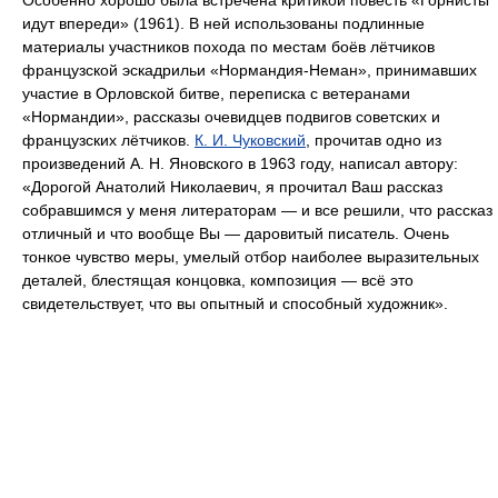
Особенно хорошо была встречена критикой повесть «Горнисты
идут впереди» (1961). В ней использованы подлинные
материалы участников похода по местам боёв лётчиков
французской эскадрильи «Нормандия-Неман», принимавших
участие в Орловской битве, переписка с ветеранами
«Нормандии», рассказы очевидцев подвигов советских и
французских лётчиков.
К. И. Чуковский
, прочитав одно из
произведений А. Н. Яновского в 1963 году, написал автору:
«Дорогой Анатолий Николаевич, я прочитал Ваш рассказ
собравшимся у меня литераторам — и все решили, что рассказ
отличный и что вообще Вы — даровитый писатель. Очень
тонкое чувство меры, умелый отбор наиболее выразительных
деталей, блестящая концовка, композиция — всё это
свидетельствует, что вы опытный и способный художник».