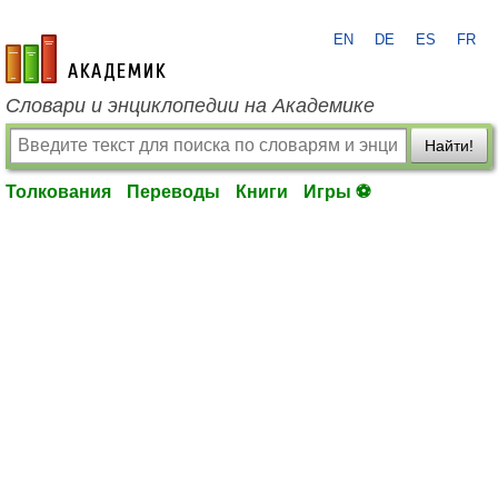
EN
DE
ES
FR
academic.ru
Словари и энциклопедии на Академике
Найти!
Толкования
Переводы
Книги
Игры ⚽