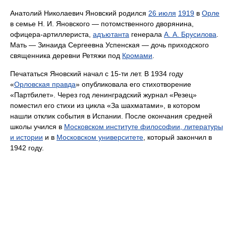
Анатолий Николаевич Яновский родился
26 июля
1919
в
Орле
в семье Н. И. Яновского — потомственного дворянина,
офицера-артиллериста,
адъютанта
генерала
А. А. Брусилова
.
Мать — Зинаида Сергеевна Успенская — дочь приходского
священника деревни Ретяжи под
Кромами
.
Печататься Яновский начал с 15-ти лет. В 1934 году
«
Орловская правда
» опубликовала его стихотворение
«Партбилет». Через год ленинградский журнал «Резец»
поместил его стихи из цикла «За шахматами», в котором
нашли отклик события в Испании. После окончания средней
школы учился в
Московском институте философии, литературы
и истории
и в
Московском университете
, который закончил в
1942 году.