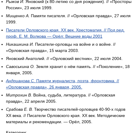
Рыжов И.
Яновский (к 80-летию со дня рождения). // «Просторы
России», 23 июля 1999.
Мищенко А.
Памяти писателя. // «Орловская правда», 27 июля
1999.
Писатели Орловского края. ХХ век. Хрестоматия. // Под ред.
проф. Е. М. Волкова — Орёл: Вешние воды 2001
Никашкина И.
Писатели-орловцы на войне и о войне. //
«Орловская правда», 15 марта 2003.
Яновский Анатолий. // «Орловский вестник», 22 июля 2004.
Савоськина О.
Земля хранит о нём память. // «Поколение», 18
января, 2005.
Андрианова С.
Памяти журналиста, поэта, фронтовика. //
«Орловская правда», 26 января, 2005.
Митрохин В.
Война, судьба, литература. // «Орловская
правда», 22 апреля 2005.
Срабова Е. В.
Творчество писателей-орловцев 40-90-х годов
XX века. // Писатели Орловского края. XX век. Методические
материалы и рекомендации. — Орёл, 2005.
Категории: