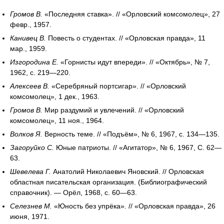
Громов В.
«Последняя ставка». // «Орловский комсомолец», 27
февр., 1957.
Канивец В.
Повесть о студентах. // «Орловская правда», 11
мар., 1959.
Изгородина Е.
«Горнисты идут впереди». // «Октябрь», № 7,
1962, с. 219—220.
Алексеев В.
«Серебряный портсигар». // «Орловский
комсомолец», 1 дек., 1963.
Громов В.
Мир раздумий и увлечений. // «Орловский
комсомолец», 11 ноя., 1964.
Волков Я.
Верность теме. // «Подъём», № 6, 1967, с. 134—135.
Загоруйко С.
Юные патриоты. // «Агитатор», № 6, 1967, С. 62—
63.
Шевелева Г.
Анатолий Николаевич Яновский. // Орловская
областная писательская организация. (Библиографический
справочник). — Орёл, 1968, с. 60—63.
Селезнев М.
«Юность без упрёка». // «Орловская правда», 26
июня, 1971.