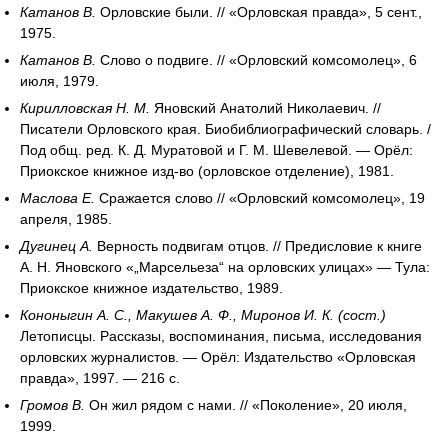
Катанов В.
Орловские были. // «Орловская правда», 5 сент.,
1975.
Катанов В.
Слово о подвиге. // «Орловский комсомолец», 6
июля, 1979.
Кирилловская Н. М.
Яновский Анатолий Николаевич. //
Писатели Орловского края. Биобиблиографический словарь. /
Под общ. ред. К. Д. Муратовой и Г. М. Шевелевой. — Орёл:
Приокское книжное изд-во (орловское отделение), 1981.
Маслова Е.
Сражается слово // «Орловский комсомолец», 19
апреля, 1985.
Дугинец А.
Верность подвигам отцов. // Предисловие к книге
А. Н. Яновского «„Марсельеза“ на орловских улицах» — Тула:
Приокское книжное издательство, 1989.
Кононыгин А. С., Макушев А. Ф., Миронов И. К. (сост.)
Летописцы. Рассказы, воспоминания, письма, исследования
орловских журналистов. — Орёл: Издательство «Орловская
правда», 1997. — 216 с.
Громов В.
Он жил рядом с нами. // «Поколение», 20 июля,
1999.