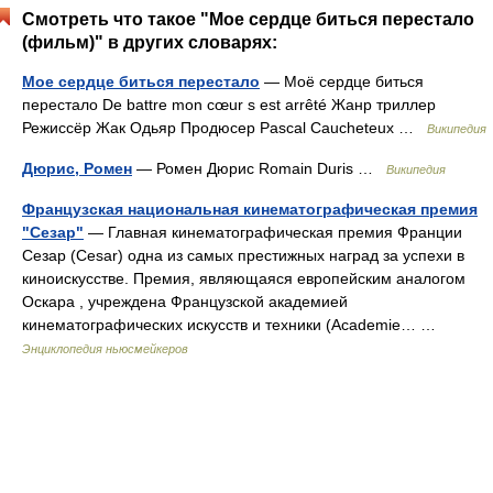
Смотреть что такое "Мое сердце биться перестало
(фильм)" в других словарях:
Мое сердце биться перестало
— Моё сердце биться
перестало De battre mon cœur s est arrêté Жанр триллер
Режиссёр Жак Одьяр Продюсер Pascal Caucheteux …
Википедия
Дюрис, Ромен
— Ромен Дюрис Romain Duris …
Википедия
Французская национальная кинематографическая премия
"Сезар"
— Главная кинематографическая премия Франции
Сезар (Cesar) одна из самых престижных наград за успехи в
киноискусстве. Премия, являющаяся европейским аналогом
Оскара , учреждена Французской академией
кинематографических искусств и техники (Acadеmie… …
Энциклопедия ньюсмейкеров