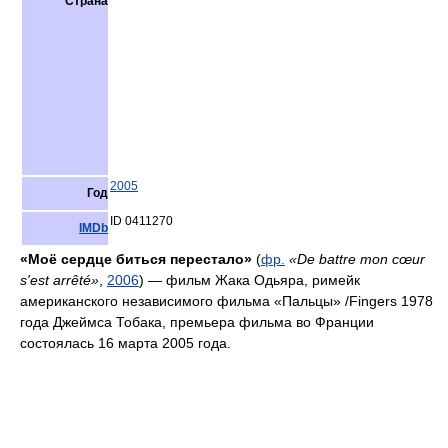
Страна
2005
Год
ID 0411270
IMDb
«Моё сердце биться перестало»
(
фр.
«De battre mon cœur
s'est arrêté»
,
2006
) — фильм Жака Одьяра, римейк
американского независимого фильма «Пальцы» /Fingers 1978
года Джеймса Тобака, премьера фильма во Франции
состоялась 16 марта 2005 года.