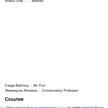
Агнесс Обе ... ... Woman
Сэнди Вайтлоу ... Mr. Fox
Эммануэль Финкель ... Conservatory Professor
Ссылки
«Моё сердце биться перестало»
на сайте
Internet Movie
(англ.)