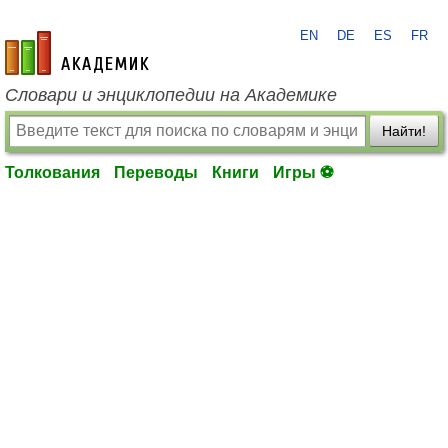
EN
DE
ES
FR
academic.ru
Словари и энциклопедии на Академике
Найти!
Толкования
Переводы
Книги
Игры ⚽