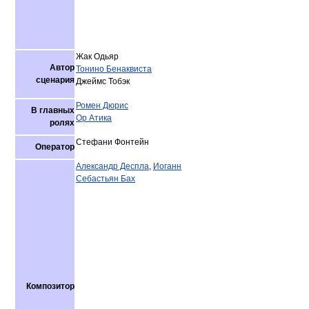
Жак Одьяр
Автор
Тонино Бенаквиста
сценария
Джеймс Тобэк
Ромен Дюрис
В главных
Ор Атика
ролях
Стефани Фонтейн
Оператор
Александр Деспла
,
Иоганн
Себастьян Бах
Композитор