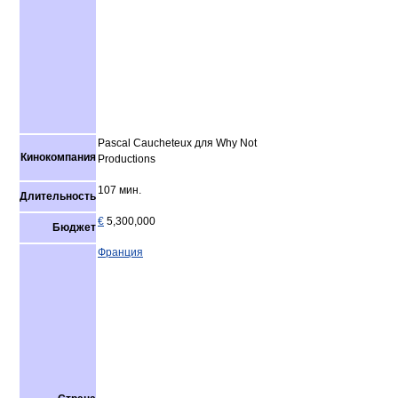
Pascal Caucheteux для Why Not
Кинокомпания
Productions
107 мин.
Длительность
€
5,300,000
Бюджет
Франция