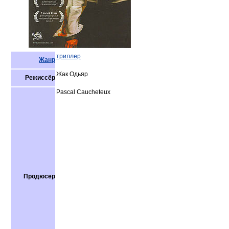
триллер
Жанр
Жак Одьяр
Режиссёр
Pascal Caucheteux
Продюсер