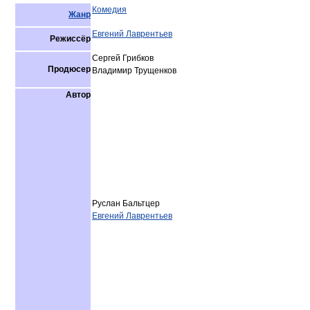
Комедия
Жанр
Евгений Лаврентьев
Режиссёр
Сергей Грибков
Продюсер
Владимир Трущенков
Автор
Руслан Бальтцер
Евгений Лаврентьев