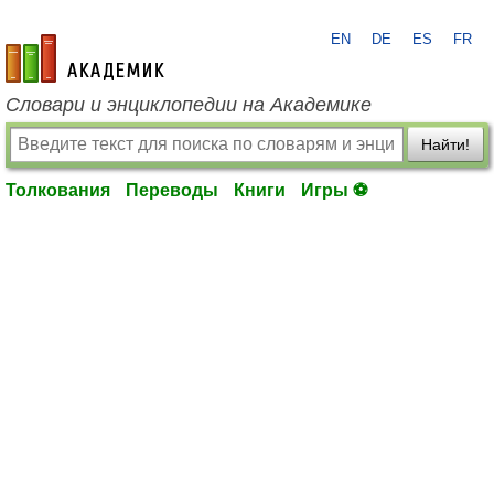
EN
DE
ES
FR
academic.ru
Словари и энциклопедии на Академике
Найти!
Толкования
Переводы
Книги
Игры ⚽