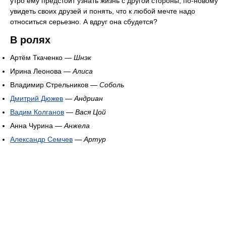
утро ему предстоит узнать жизнь с другой стороны, по-новому
увидеть своих друзей и понять, что к любой мечте надо
относиться серьезно. А вдруг она сбудется?
В ролях
Артём Ткаченко —
Шнэк
Ирина Леонова —
Алиса
Владимир Стрельников —
Соболь
Дмитрий Дюжев
—
Андриан
Вадим Колганов
—
Вася Цой
Анна Чурина —
Анжела
Александр Семчев
—
Артур