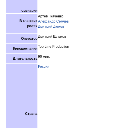
сценария
Артём Ткаченко
В главных
Александр Семчев
ролях
Дмитрий Дюжев
Дмитрий Шлыков
Оператор
Top Line Production
Кинокомпания
90 мин.
Длительность
Россия
Страна