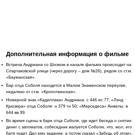
Дополнительная информация о фильме
Встреча Андриана со Шнэком в начале фильма происходит на
Спартаковской улице (через дорогу – дом №26), рядом со ст.м.
«Бауманская».
Бар отца Соболя находится в Малом Знаменском переулке,
недалеко от ст.м. «Кропоткинская».
Номерной знак «Кадиллака» Андриана: с 446 ес 77; «Лэнд
Крюзера» отца Соболя: н 379 тн 50; «Мерседеса» Анжелы: в
644 вв 99.
Во время сцены в баре отца Соболя, где идет беседа о снятии
денег с автоматов, собеседник жалуется Соболю, что, мол, его
батя чудит. Дал ему задание, а потом сказал «Забудь об этом».