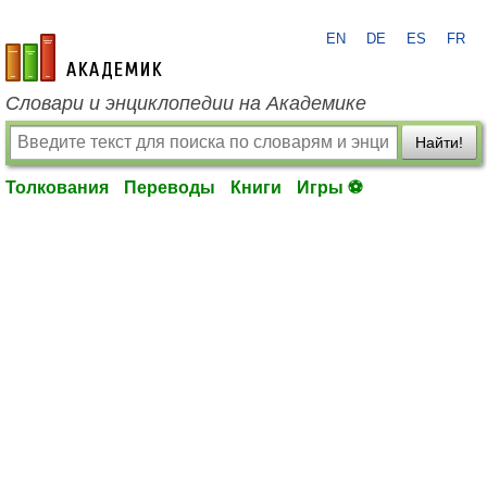
EN
DE
ES
FR
academic.ru
Словари и энциклопедии на Академике
Найти!
Толкования
Переводы
Книги
Игры ⚽