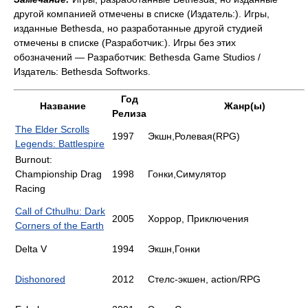
другой компанией отмечены в списке (Издатель:). Игры,
изданные Bethesda, но разработанные другой студией
отмечены в списке (Разработчик:). Игры без этих
обозначений — Разработчик: Bethesda Game Studios /
Издатель: Bethesda Softworks.
Год
Название
Жанр(ы)
Релиза
The Elder Scrolls
1997
Экшн,Ролевая(RPG)
Legends: Battlespire
Burnout:
Championship Drag
1998
Гонки,Симулятор
Racing
Call of Cthulhu: Dark
2005
Хоррор, Приключения
Corners of the Earth
Delta V
1994
Экшн,Гонки
Dishonored
2012
Стелс-экшен, action/RPG