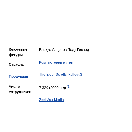
Ключевые
Владко Андонов, Тодд Говард
фигуры
Компьютерные игры
Отрасль
The Elder Scrolls
,
Fallout 3
Продукция
Число
[1]
7 320 (2009 год)
сотрудников
ZeniMax Media