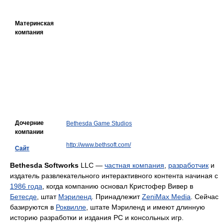
Материнская
компания
Дочерние
Bethesda Game Studios
компании
http://www.bethsoft.com/
Сайт
Bethesda Softworks
LLC —
частная компания
,
разработчик
и
издатель развлекательного интерактивного контента начиная с
1986 года
, когда компанию основал Кристофер Вивер в
Бетесде
, штат
Мэриленд
. Принадлежит
ZeniMax Media
. Сейчас
базируются в
Роквилле
, штате Мэриленд и имеют длинную
историю разработки и издания PC и консольных игр.