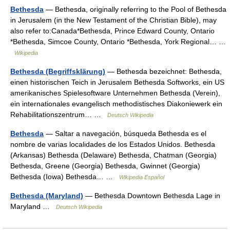
Bethesda
— Bethesda, originally referring to the Pool of Bethesda
in Jerusalem (in the New Testament of the Christian Bible), may
also refer to:Canada*Bethesda, Prince Edward County, Ontario
*Bethesda, Simcoe County, Ontario *Bethesda, York Regional… …
Wikipedia
Bethesda (Begriffsklärung)
— Bethesda bezeichnet: Bethesda,
einen historischen Teich in Jerusalem Bethesda Softworks, ein US
amerikanisches Spielesoftware Unternehmen Bethesda (Verein),
ein internationales evangelisch methodistisches Diakoniewerk ein
Rehabilitationszentrum… …
Deutsch Wikipedia
Bethesda
— Saltar a navegación, búsqueda Bethesda es el
nombre de varias localidades de los Estados Unidos. Bethesda
(Arkansas) Bethesda (Delaware) Bethesda, Chatman (Georgia)
Bethesda, Greene (Georgia) Bethesda, Gwinnet (Georgia)
Bethesda (Iowa) Bethesda… …
Wikipedia Español
Bethesda (Maryland)
— Bethesda Downtown Bethesda Lage in
Maryland …
Deutsch Wikipedia