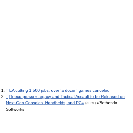
↑
EA cutting 1,500 jobs, over 'a dozen' games canceled
↑
Пресс-релиз «Legacy and Tactical Assault to be Released on
Next-Gen Consoles, Handhelds, and PC»
//Bethesda
(англ.)
Softworks