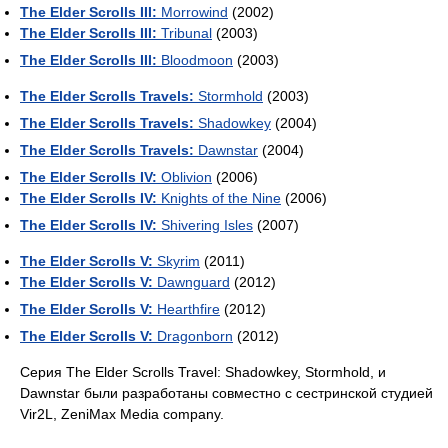
The Elder Scrolls III:
Morrowind
(2002)
The Elder Scrolls III:
Tribunal
(2003)
The Elder Scrolls III:
Bloodmoon
(2003)
The Elder Scrolls Travels:
Stormhold
(2003)
The Elder Scrolls Travels:
Shadowkey
(2004)
The Elder Scrolls Travels:
Dawnstar
(2004)
The Elder Scrolls IV:
Oblivion
(2006)
The Elder Scrolls IV:
Knights of the Nine
(2006)
The Elder Scrolls IV:
Shivering Isles
(2007)
The Elder Scrolls V:
Skyrim
(2011)
The Elder Scrolls V:
Dawnguard
(2012)
The Elder Scrolls V:
Hearthfire
(2012)
The Elder Scrolls V:
Dragonborn
(2012)
Серия The Elder Scrolls Travel: Shadowkey, Stormhold, и
Dawnstar были разработаны совместно с сестринской студией
Vir2L, ZeniMax Media company.