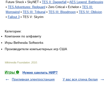
Future Shock • SkyNET •
TES II: Daggerfall
•
AES Legend: Battlespire
•
TES Adventures: Redguard
• Zero Critical • Echelon •
TES III:
Morrowind
•
TES III: Tribunal
•
TES III: Bloodmoon
•
TES IV: Oblivion
•
Fallout 3
• TES V: Skyrim
Категории:
Компании по алфавиту
Игры Bethesda Softworks
Производители компьютерных игр США
Wikimedia Foundation
.
2010
.
Игры ⚽
Нужно сделать НИР?
Приливная электростанция
У вас вся спина белая