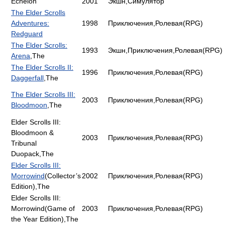
Echelon
2001
Экшн,Симулятор
The Elder Scrolls
Adventures:
1998
Приключения,Ролевая(RPG)
Redguard
The Elder Scrolls:
1993
Экшн,Приключения,Ролевая(RPG)
Arena
,The
The Elder Scrolls II:
1996
Приключения,Ролевая(RPG)
Daggerfall
,The
The Elder Scrolls III:
2003
Приключения,Ролевая(RPG)
Bloodmoon
,The
Elder Scrolls III:
Bloodmoon &
2003
Приключения,Ролевая(RPG)
Tribunal
Duopack,The
Elder Scrolls III:
Morrowind
(Collector’s
2002
Приключения,Ролевая(RPG)
Edition),The
Elder Scrolls III:
Morrowind(Game of
2003
Приключения,Ролевая(RPG)
the Year Edition),The