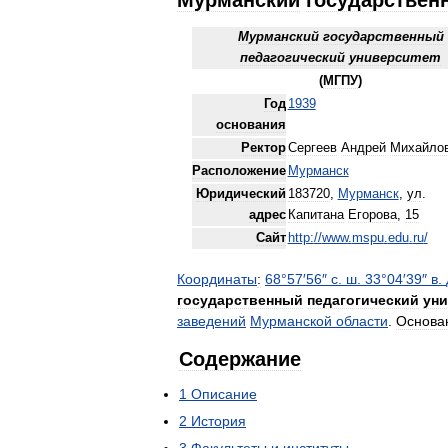
Мурманский
государствен
Мурманский
государственный
педагогический
университет
(
МГПУ
)
Год
1939
основания
Ректор
Сергеев
Андрей
Михайло
Расположение
Мурманск
Юридический
183720
,
Мурманск
,
ул
.
адрес
Капитана
Егорова
,
15
Сайт
http:
//
www
.
mspu
.
edu
.
ru
/
Координаты
:
68
°
57
′
56
″
с
.
ш
.
33
°
04
′
39
″
в
.
государственный
педагогический
уни
заведений
Мурманской
области
.
Основа
Содержание
1
Описание
2
История