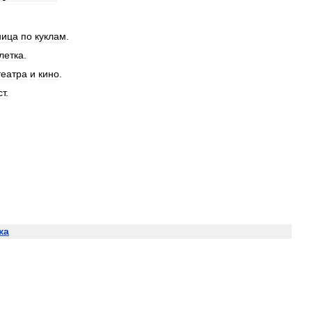
ница
по
куклам
.
летка
.
театра
и
кино
.
ст
.
ка