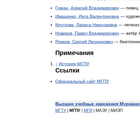
Гоман
,
Алексей
Владимирович
—
певец
.
Иващенко
,
Инга
Валентиновна
—
худож
Круглова
,
Лариса
Николаевна
—
легкоат
Новиков
,
Павел
Владимирович
—
актёр
Рожков
,
Сергей
Леонидович
—
биатлони
Примечания
↑
История
МГПУ
Ссылки
Официальный
сайт
МГПУ
Высшие
учебные
заведения
Мурманс
МГТУ
|
МГПУ
|
МГИ
|
МАЭУ
|
МИЭП