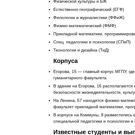
Физической
культуры
и
БЖ
Естественно
-
географический
(
ЕГФ
)
Филологии
и
журналистики
(
ФФиЖ
)
Физико
-
математический
(
ФМФ
)
Прикладной
математики
,
программиров
Спец
.
педагогики
и
психологии
(
СПиП
)
Технологии
и
дизайна
(
ТиД
)
Корпуса
Егорова
,
15
—
главный
корпус
МГПУ
,
где
гуманитарного
факультета
.
В
здании
на
Егорова
,
16
располагаются
безопасности
жизнедеятельности
,
культ
На
Ленина
,
57
находятся
физико
-
матема
факультет
прикладной
математики
,
прог
В
корпусе
на
Коммуны
,
9
разместились
специальной
педагогики
и
психологии
и
Известные
студенты
и
вып