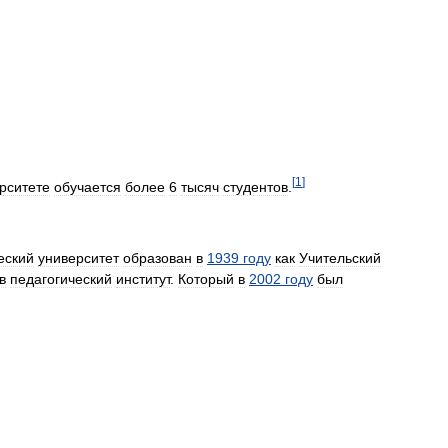
[
1
]
рситете
обучается
более
6
тысяч
студентов
.
еский
университет
образован
в
1939
году
как
Учительский
в
педагогический
институт
.
Который
в
2002
году
был