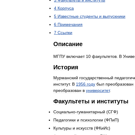
3
Факультеты
и
институты
4
Корпуса
5
Известные
студенты
и
выпускники
6
Примечания
7
Ссылки
Описание
МГПУ
включает
10
факультетов
.
В
Униве
История
Мурманский
государственный
педагогич
институт
.
В
1956
году
был
преобразован
преобразован
в
университет
.
Факультеты
и
институты
Социально
-
гуманитарный
(
СГФ
)
Педагогики
и
психологии
(
ФПиП
)
Культуры
и
искусств
(
ФКиИс
)