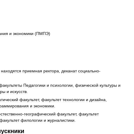
ания
и
экономики
(
ПМПЭ
)
находятся
приемная
ректора
,
деканат
социально
-
факультеты
Педагогики
и
психологии
,
физической
культуры
и
уры
и
искусств
.
тический
факультет
,
факультет
технологии
и
дизайна
,
раммирования
и
экономики
.
естественно
-
географический
факультет
,
факультет
факультет
филологии
и
журналистики
.
ускники