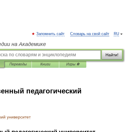
Запомнить сайт
Словарь на свой сайт
RU
едии на Академике
Найти!
Переводы
Книги
Игры ⚽
венный педагогический
кий
университет