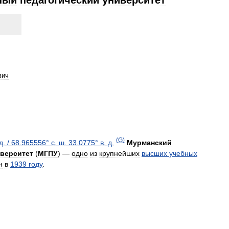
ный
педагогический
университет
вич
(
G
)
д
.
/
68
.
965556
°
с
.
ш
.
33
.
0775
°
в
.
д
.
Мурманский
верситет
(
МГПУ
) —
одно
из
крупнейших
высших
учебных
н
в
1939
году
.