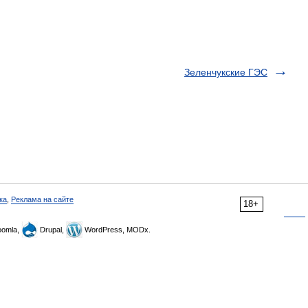
Зеленчукские ГЭС
ка
,
Реклама на сайте
18+
omla,
Drupal,
WordPress, MODx.