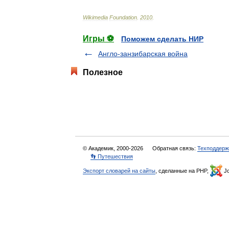
Wikimedia
Foundation
.
2010
.
Игры ⚽
Поможем сделать НИР
Англо-занзибарская война
Полезное
© Академик, 2000-2026
Обратная связь:
Техподдерж
👣 Путешествия
Экспорт словарей на сайты
, сделанные на PHP,
Jo