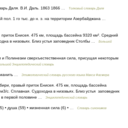
варь Даля. В.И. Даль. 1863 1866 …
Толковый словарь Даля
й пол. 1 го тыс. до н. э. на территории Азербайджана …
 приток Енисея. 475 км, площадь бассейна 9320 км². Средний
оходна в низовьях. Близ устья заповедник Столбы …
Большой
 и Полинезии сверхъестественная сила, присущая некоторым
ольшой Энциклопедический словарь
, манить …
Этимологический словарь русского языка Макса Фасмера
ибири, правый приток Енисея. 475 км, площадь бассейна
м3/с. Сплавная. Судоходна в низовьях. Близ устья заповедник
во в первой половине …
Энциклопедический словарь
(5) • душа (59) • жизненная сила (6) • …
Словарь синонимов