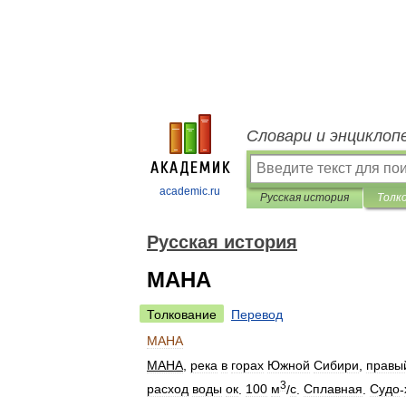
Словари и энциклоп
academic.ru
Русская история
Толк
Русская история
МАНА
Толкование
Перевод
МАНА
МАНА
,
река
в
горах
Южной
Сибири
,
правы
3
расход
воды
ок
.
100
м
/
с
.
Сплавная
.
Судо
-