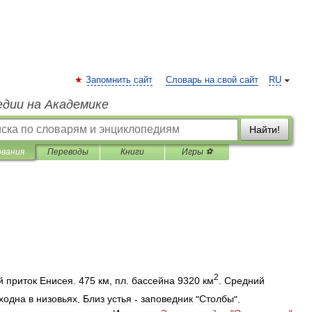
Запомнить сайт
Словарь на свой сайт
RU
едии на Академике
Найти!
ования
Переводы
Книги
Игры ⚽
2
й
приток
Енисея
.
475
км
,
пл
.
бассейна
9320
км
.
Средний
ходна
в
низовьях
.
Близ
устья
-
заповедник
"
Столбы
".