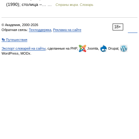
(1990); столица –… …
Страны мира. Словарь
© Академик, 2000-2026
18+
Обратная связь:
Техподдержка
,
Реклама на сайте
👣 Путешествия
Экспорт словарей на сайты
, сделанные на PHP,
Joomla,
Drupal,
WordPress, MODx.