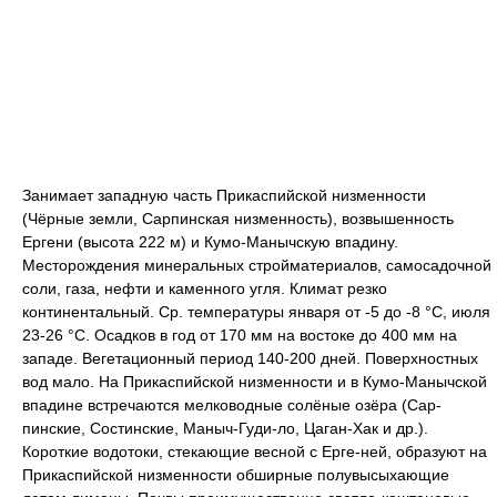
Занимает западную часть Прикаспийской низменности
(Чёрные земли, Сарпинская низменность), возвышенность
Ергени (высота 222 м) и Кумо-Манычскую впадину.
Месторождения минеральных стройматериалов, самосадочной
соли, газа, нефти и каменного угля. Климат резко
континентальный. Ср. температуры января от -5 до -8 °С, июля
23-26 °С. Осадков в год от 170 мм на востоке до 400 мм на
западе. Вегетационный период 140-200 дней. Поверхностных
вод мало. На Прикаспийской низменности и в Кумо-Манычской
впадине встречаются мелководные солёные озёра (Сар-
пинские, Состинские, Маныч-Гуди-ло, Цаган-Хак и др.).
Короткие водотоки, стекающие весной с Ерге-ней, образуют на
Прикаспийской низменности обширные полувысыхающие