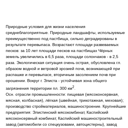
Природные условия для жизни населения
среднеблагоприятные. Природные ландшафты, используемые
преимущественно под пастбища, сильно деградированы в
результате перевыпаса. Возрастают площади развеваемых
песков: за 10 лет площади песков на пастбищах Чёрных
земель увеличились в 6,5 раза, площади солончаков - в 2,5
раза. Экологическая ситуация очень острая, обусловлена гл.
образом водной и ветровой эрозией почв, возникающей при
распашке и перевыпасе, вторичным засолением почв при
орошении. Вокруг г. Элиста - устойчивая зона общего
2
загрязнения территории пл. 300 км
.
Осн. отрасли промышленности: пищевая (мясоконсервная,
мясная, колбасная), лёгкая (швейная, трикотажная, меховая);
производство стройматериалов, машиностроение. Крупнейшие
предприятия: Элистинский мясокомбинат, Каспийский
мясоконсервный комбинат, Каспийский машиностроительный
завод (автомобили со спецкузовами, автоцистерны), завод