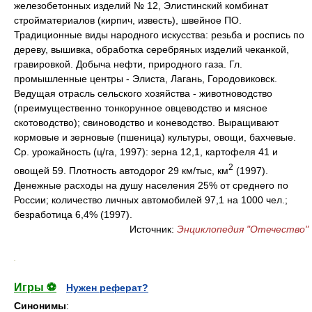
железобетонных изделий № 12, Элистинский комбинат
стройматериалов (кирпич, известь), швейное ПО.
Традиционные виды народного искусства: резьба и роспись по
дереву, вышивка, обработка серебряных изделий чеканкой,
гравировкой. Добыча нефти, природного газа. Гл.
промышленные центры - Элиста, Лагань, Городовиковск.
Ведущая отрасль сельского хозяйства - животноводство
(преимущественно тонкорунное овцеводство и мясное
скотоводство); свиноводство и коневодство. Выращивают
кормовые и зерновые (пшеница) культуры, овощи, бахчевые.
Ср. урожайность (ц/га, 1997): зерна 12,1, картофеля 41 и
2
овощей 59. Плотность автодорог 29 км/тыс, км
(1997).
Денежные расходы на душу населения 25% от среднего по
России; количество личных автомобилей 97,1 на 1000 чел.;
безработица 6,4% (1997).
Источник:
Энциклопедия "Отечество"
.
Игры ⚽
Нужен реферат?
Синонимы
: