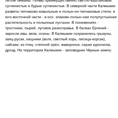
летом лиманы. Почвы преимущественно светло-каштановые
суглинистые и бурые суглинистые. В северной части Калмыкии
развиты типчаково-ковыльные и полын-но-типчаковые степи; в
юго-восточной части - в осн. злаково-полын-ная полупустынная
растительность и полынные пустыни. В понижениях -
тростники, пырей, луговое разнотравье. В балках Ергеней -
заросли ивы, вяза, осины. В Калмыкии сохранились грызуны,
заяц-русак, хищники (волк, светлый хорь, лисица-корсак),
сайгаки; из птиц -степной орёл, жаворонок, серая куропатка,
дрозд. На территории Калмыкии - заповедник
Чёрные земли
.