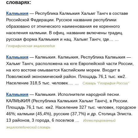
словарях:
Калмыкия
— Республика Калмыкия Хальмг Тангч в составе
Российской Федерации. Русское название республики
образовано от этнического наименования ее коренного
населения калмыки. В офиц. название включены традиц.
русская форма Калмыкия и нац. Хальмг Тангч, где… …
Географическая энциклопедия
Калмыкия
— Калмыкия. Калмыкия, Республика Калмыкия —
Хальмг Тангч, расположена на юге Европейской части России,
на юго востоке омывается Каспийским морем. Входит в
Поволжский экономический район. Площадь 76,1 тыс. км2.
Население 318,5 тыс. человек.… …
Словарь "География России"
Калмыкия
— Калмыкия. Исполнители народной песни.
КАЛМЫКИЯ (Республика Калмыкия Хальмг Тангч), в России.
Площадь 76,1 тыс. км2. Население 327 тыс. человек, городское
46%; калмыки (45,4%), русские (37,7%) и др. Столица Элиста.
13 районов, 3 города, 6 поселков …
Иллюстрированный
энциклопедический словарь