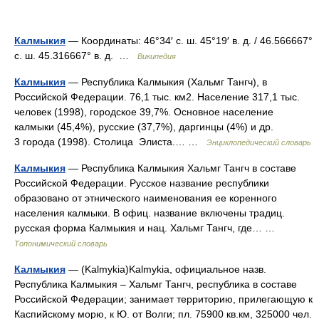
Калмыкия
— Координаты: 46°34′ с. ш. 45°19′ в. д. / 46.566667°
с. ш. 45.316667° в. д. …
Википедия
Калмыкия
— Республика Калмыкия (Хальмг Тангч), в
Российской Федерации. 76,1 тыс. км2. Население 317,1 тыс.
человек (1998), городское 39,7%. Основное население
калмыки (45,4%), русские (37,7%), даргинцы (4%) и др.
3 города (1998). Столица Элиста.… …
Энциклопедический словарь
Калмыкия
— Республика Калмыкия Хальмг Тангч в составе
Российской Федерации. Русское название республики
образовано от этнического наименования ее коренного
населения калмыки. В офиц. название включены традиц.
русская форма Калмыкия и нац. Хальмг Тангч, где… …
Топонимический словарь
Калмыкия
— (Kalmykia)Kalmykia, официальное назв.
Республика Калмыкия – Хальмг Тангч, республика в составе
Российской Федерации; занимает территорию, прилегающую к
Каспийскому морю, к Ю. от Волги; пл. 75900 кв.км, 325000 чел.