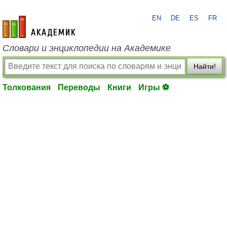
EN
DE
ES
FR
academic.ru
Словари и энциклопедии на Академике
Найти!
Толкования
Переводы
Книги
Игры ⚽