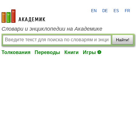
EN
DE
ES
FR
academic.ru
Словари и энциклопедии на Академике
Найти!
Толкования
Переводы
Книги
Игры ⚽