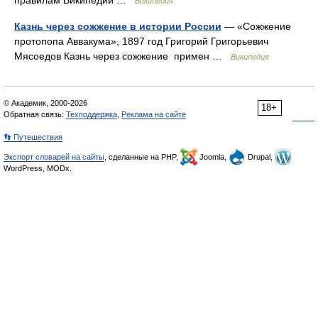
правилам Википедии …
Википедия
Казнь через сожжение в истории России
— «Сожжение
протопопа Аввакума», 1897 год Григорий Григорьевич
Мясоедов Казнь через сожжение примен …
Википедия
© Академик, 2000-2026
18+
Обратная связь:
Техподдержка
,
Реклама на сайте
👣 Путешествия
Экспорт словарей на сайты
, сделанные на PHP,
Joomla,
Drupal,
WordPress, MODx.