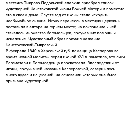
местечка Тыврово Подольской епархии приобрел список
чудотворной Ченстоховской иконы Божией Матери и поместил
его в своем доме. Спустя год от иконы стало исходить
необычайное сияние. Икону перенесли в местную церковь и
поставили в алтаре на горнем месте; на поклонение к ней
стекалось множество богомольцев, получавших помощь и
исцеление. Чудотворный образ получил название
Ченстоховский-Тывровский.
В феврале 1840 в Херсонской губ. помещица Касперова во
время ночной молитвы перед иконой XVI в. заметила, что лики
Богоматери и Богомладенца просветлели. Впоследствии от
иконы, получившей название Касперовской, совершилось
много чудес и исцелений, на основании которых она была
признана чудотворной.