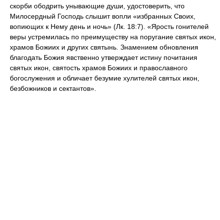
скорби ободрить унывающие души, удостоверить, что
Милосердный Господь слышит вопли «избранных Своих,
вопиющих к Нему день и ночь» (Лк. 18:7). «Ярость гонителей
веры устремилась по преимуществу на поругание святых икон,
храмов Божиих и других святынь. Знамением обновления
благодать Божия явственно утверждает истину почитания
святых икон, святость храмов Божиих и православного
богослужения и обличает безумие хулителей святых икон,
безбожников и сектантов».