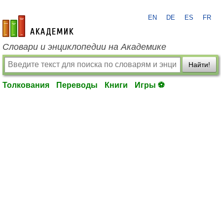
EN
DE
ES
FR
academic.ru
Словари и энциклопедии на Академике
Найти!
Толкования
Переводы
Книги
Игры ⚽