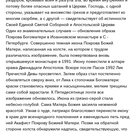
раздоров, кровавых войн и разгула зла, во время внутренних и
потому более опасных шатаний в Церкви, Господь, с одной
стороны, указывает на множество грехов и предуготовляет ко
многим скорбям, а с другой — свидетельствует об истинности
Своей Единой Святой Соборной и Апостольской Церкви.
Один из знаменательных случаев — обновление образа
Покрова Богоматери в Иоанновском монастыре в С.-
Петербурге. Совершенно темная икона Покрова Божий
Матери, написанная на холсте, на котором с трудом
различалось изображение, была пожертвована вновь
открывшемуся монастырю в 1991. Икону поместили в алтаре
храма Двенадцати Апостолов. Вскоре после Пасхи 1992 Лик
Пречистой Девы просветлел. Затем образ стал постепенно
обновляться сверху вниз, от Лика к стопочкам Богоматери:
краски становились яркими и насыщенными, мелкие трещины
сами собой зарастали. К Пятидесятнице почти все
изображение обновилось. Икона из грязно-серой стала
небесно-голубой. Сама Матерь Божия засияла неземной
красотой. Узнав о чуде, патриарх благословил перенести икону
в храм для всенародного поклонения и еженедельно петь пред
ней Акафист Покрову Божией Матери. Позже на обратной
стороне холста обнаружили надпись, свидетельствующую, что