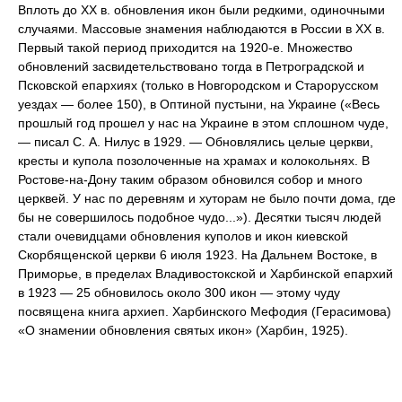
Вплоть до XX в. обновления икон были редкими, одиночными
случаями. Массовые знамения наблюдаются в России в XX в.
Первый такой период приходится на 1920-е. Множество
обновлений засвидетельствовано тогда в Петроградской и
Псковской епархиях (только в Новгородском и Старорусском
уездах — более 150), в Оптиной пустыни, на Украине («Весь
прошлый год прошел у нас на Украине в этом сплошном чуде,
— писал С. А. Нилус в 1929. — Обновлялись целые церкви,
кресты и купола позолоченные на храмах и колокольнях. В
Ростове-на-Дону таким образом обновился собор и много
церквей. У нас по деревням и хуторам не было почти дома, где
бы не совершилось подобное чудо...»). Десятки тысяч людей
стали очевидцами обновления куполов и икон киевской
Скорбященской церкви 6 июля 1923. На Дальнем Востоке, в
Приморье, в пределах Владивостокской и Харбинской епархий
в 1923 — 25 обновилось около 300 икон — этому чуду
посвящена книга архиеп. Харбинского Мефодия (Герасимова)
«О знамении обновления святых икон» (Харбин, 1925).