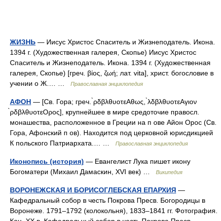
ЖИЗНЬ
— Иисус Христос Спаситель и Жизнеподатель. Икона.
1394 г. (Художественная галерея, Скопье) Иисус Христос
Спаситель и Жизнеподатель. Икона. 1394 г. (Художественная
галерея, Скопье) [греч. βίος, ζωή; лат. vita], христ. богословие в
учении о Ж.… …
Православная энциклопедия
АФОН
— [Св. Гора; греч. ̀ρδβλθυοτεΑθως, ̀λδβλθυοτεΑγιον
̀ρδβλθυοτεΟρος], крупнейшее в мире средоточие правосл.
монашества, расположенное в Греции на п ове Айон Орос (Св.
Гора, Афонский п ов). Находится под церковной юрисдикцией
К польского Патриархата.… …
Православная энциклопедия
Иконопись (история)
— Евангелист Лука пишет икону
Богоматери (Михаил Дамаскин, XVI век) …
Википедия
ВОРОНЕЖСКАЯ И БОРИСОГЛЕБСКАЯ ЕПАРХИЯ
—
Кафедральный собор в честь Покрова Пресв. Богородицы в
Воронеже. 1791–1792 (колокольня), 1833–1841 гг. Фотография.