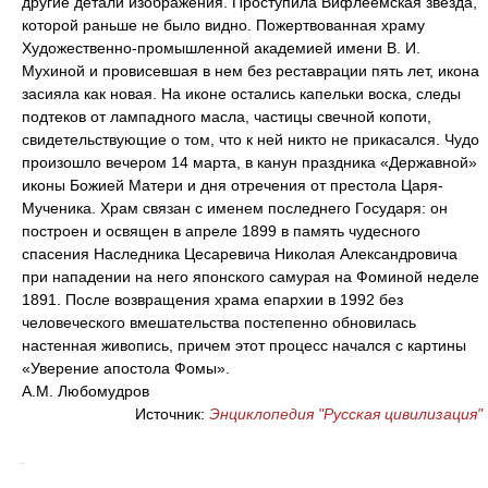
другие детали изображения. Проступила Вифлеемская звезда,
которой раньше не было видно. Пожертвованная храму
Художественно-промышленной академией имени В. И.
Мухиной и провисевшая в нем без реставрации пять лет, икона
засияла как новая. На иконе остались капельки воска, следы
подтеков от лампадного масла, частицы свечной копоти,
свидетельствующие о том, что к ней никто не прикасался. Чудо
произошло вечером 14 марта, в канун праздника «Державной»
иконы Божией Матери и дня отречения от престола Царя-
Мученика. Храм связан с именем последнего Государя: он
построен и освящен в апреле 1899 в память чудесного
спасения Наследника Цесаревича Николая Александровича
при нападении на него японского самурая на Фоминой неделе
1891. После возвращения храма епархии в 1992 без
человеческого вмешательства постепенно обновилась
настенная живопись, причем этот процесс начался с картины
«Уверение апостола Фомы».
A.M. Любомудров
Источник:
Энциклопедия "Русская цивилизация"
.