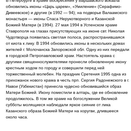
В Петербурге в храме Воскресения у Варшавского вокзала
обновились иконы «Царь царем», «Умиление» (Серафимо-
Дивеевское) и другие (в 1992 — 94); на подворье Валаамского
монастыря — иконы Спаса Нерукотворного и Казанской
Божией Матери (в 1994). 27 мая 1994 в Успенском храме
Ставрополя на глазах присутствующих на иконе свт. Николая
Чудотворца появилась светлая полоса, распространившаяся
от киота к лику. В 1994 обновились иконы в нескольких домах
жителей г. Молочанска Запорожской обл. Одну из них передали
в городской Петропавловский храм. Настоятель храма с
другими священнослужителями пронесли обновленную икону
крестным ходом по городу и совершили перед ней
торжественный молебен. На праздник Сретения 1995 одна из
прихожанок нового храма в честь прп. Сергия Радонежского в г.
Навои (Узбекистан) принесла чудесно обновившийся образ
Матери Божией. Икону поместили в алтарь, где ее обновление
продолжилось. В том же храме на богослужении Великой
субботы молящиеся наблюдали яркое сияние от лика
Казанского образа Божией Матери на хоругви, длившееся
около часа.