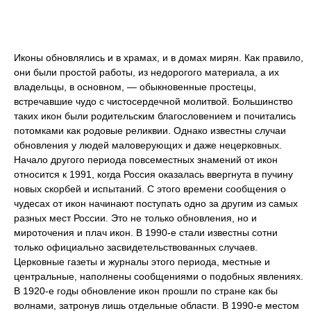
Иконы обновлялись и в храмах, и в домах мирян. Как правило,
они были простой работы, из недорогого материала, а их
владельцы, в основном, — обыкновенные простецы,
встречавшие чудо с чистосердечной молитвой. Большинство
таких икон были родительским благословением и почитались
потомками как родовые реликвии. Однако известны случаи
обновления у людей маловерующих и даже нецерковных.
Начало другого периода повсеместных знамений от икон
относится к 1991, когда Россия оказалась ввергнута в пучину
новых скорбей и испытаний. С этого времени сообщения о
чудесах от икон начинают поступать одно за другим из самых
разных мест России. Это не только обновления, но и
мироточения и плач икон. В 1990-е стали известны сотни
только официально засвидетельствованных случаев.
Церковные газеты и журналы этого периода, местные и
центральные, наполнены сообщениями о подобных явлениях.
В 1920-е годы обновление икон прошли по стране как бы
волнами, затронув лишь отдельные области. В 1990-е местом