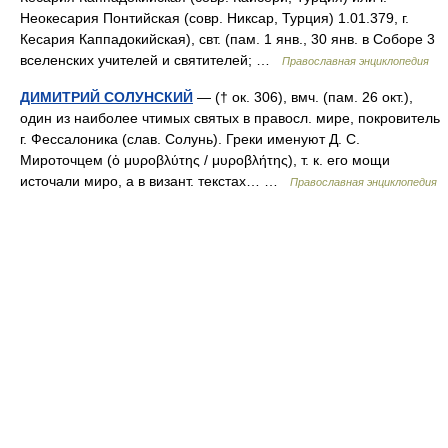
Неокесария Понтийская (совр. Никсар, Турция) 1.01.379, г.
Кесария Каппадокийская), свт. (пам. 1 янв., 30 янв. в Соборе 3
вселенских учителей и святителей; …
Православная энциклопедия
ДИМИТРИЙ СОЛУНСКИЙ
— († ок. 306), вмч. (пам. 26 окт.),
один из наиболее чтимых святых в правосл. мире, покровитель
г. Фессалоника (слав. Солунь). Греки именуют Д. С.
Мироточцем (ὁ μυροβλύτης / μυροβλήτης), т. к. его мощи
источали миро, а в визант. текстах… …
Православная энциклопедия