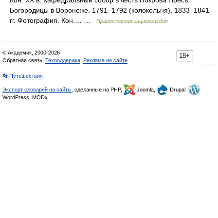
Кон. ХХ в. Кафедральный собор в честь Покрова Пресв.
Богородицы в Воронеже. 1791–1792 (колокольня), 1833–1841
гг. Фотография. Кон.… …
Православная энциклопедия
© Академик, 2000-2026
18+
Обратная связь:
Техподдержка
,
Реклама на сайте
👣 Путешествия
Экспорт словарей на сайты
, сделанные на PHP,
Joomla,
Drupal,
WordPress, MODx.