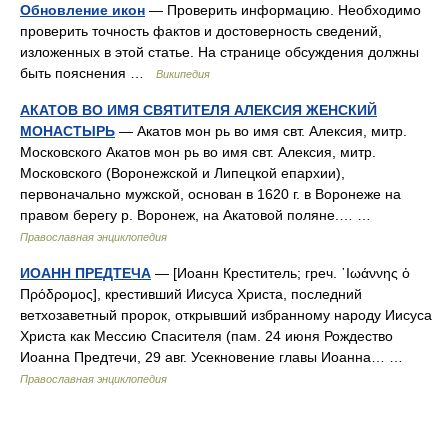
Обновление икон
— Проверить информацию. Необходимо
проверить точность фактов и достоверность сведений,
изложенных в этой статье. На странице обсуждения должны
быть пояснения …
Википедия
АКАТОВ ВО ИМЯ СВЯТИТЕЛЯ АЛЕКСИЯ ЖЕНСКИЙ
МОНАСТЫРЬ
— Акатов мон рь во имя свт. Алексия, митр.
Московского Акатов мон рь во имя свт. Алексия, митр.
Московского (Воронежской и Липецкой епархии),
первоначально мужской, основан в 1620 г. в Воронеже на
правом берегу р. Воронеж, на Акатовой поляне.… …
Православная энциклопедия
ИОАНН ПРЕДТЕЧА
— [Иоанн Креститель; греч. ᾿Ιωάννης ὁ
Πρόδρομος], крестивший Иисуса Христа, последний
ветхозаветный пророк, открывший избранному народу Иисуса
Христа как Мессию Спасителя (пам. 24 июня Рождество
Иоанна Предтечи, 29 авг. Усекновение главы Иоанна… …
Православная энциклопедия