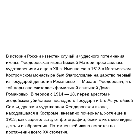
В истории России известен случай и чудесного потемнения
иконы. Феодоровская икона Божией Матери прославилась
чудотворениями еще в XII в. Именно ею в 1613 в Ипатьевском
Костромском монастыре был благословлен на царство первый
из Государей династии Романовых — Михаил Феодорович, и с
той поры она считалась фамильной святыней Дома
Романовых. В период с 1914 — 18, перед арестом и
злодейским убийством последнего Государя и Его Августейшей
Семьи, древняя чудотворная Феодоровская икона,
находившаяся в Костроме, внезапно почернела, хотя еще в
1913, как свидетельствуют фотографии, были отчетливо видны
детали изображения. Потемневшей икона остается на
протяжении всего XX столетия.