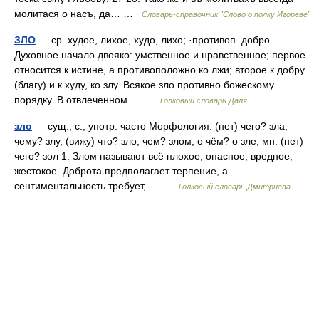
молитася о насъ, да… …
Словарь-справочник "Слово о полку Игореве"
ЗЛО
— ср. худое, лихое, худо, лихо; ·противоп. добро.
Духовное начало двояко: умственное и нравственное; первое
относится к истине, а противоположно ко лжи; второе к добру
(благу) и к худу, ко злу. Всякое зло противно божескому
порядку. В отвлеченном… …
Толковый словарь Даля
зло
— сущ., с., употр. часто Морфология: (нет) чего? зла,
чему? злу, (вижу) что? зло, чем? злом, о чём? о зле; мн. (нет)
чего? зол 1. Злом называют всё плохое, опасное, вредное,
жестокое. Доброта предполагает терпение, а
сентиментальность требует,… …
Толковый словарь Дмитриева