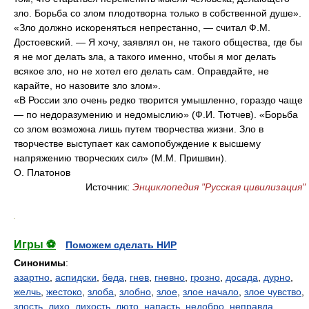
зло. Борьба со злом плодотворна только в собственной душе».
«Зло должно искореняться непрестанно, — считал Ф.М.
Достоевский. — Я хочу, заявлял он, не такого общества, где бы
я не мог делать зла, а такого именно, чтобы я мог делать
всякое зло, но не хотел его делать сам. Оправдайте, не
карайте, но назовите зло злом».
«В России зло очень редко творится умышленно, гораздо чаще
— по недоразумению и недомыслию» (Ф.И. Тютчев). «Борьба
со злом возможна лишь путем творчества жизни. Зло в
творчестве выступает как самопобуждение к высшему
напряжению творческих сил» (М.М. Пришвин).
О. Платонов
Источник:
Энциклопедия "Русская цивилизация"
.
Игры ⚽
Поможем сделать НИР
Синонимы
:
азартно
,
аспидски
,
беда
,
гнев
,
гневно
,
грозно
,
досада
,
дурно
,
желчь
,
жестоко
,
злоба
,
злобно
,
злое
,
злое начало
,
злое чувство
,
злость
,
лихо
,
лихость
,
люто
,
напасть
,
недобро
,
неправда
,