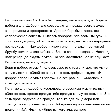
Русский человек Св. Руси был уверен, что в мире идет борьба
добра и зла. Добро и зло совершаются прежде всего в душе,
вне времени и пространства. Ареной борьбы становится
человеческая совесть. Пытаясь побороть зло злом, ты губишь
собственную душу. «Не плати злом за зло, — говорят народные
пословицы. — Нам добро, никому зло — то законное житье!
Дружбу помни, а зло забывай. Зла за зло не воздавай. Назло да
наперекор, да людям в укор. На зло молящего Бог не слушает.
Во зле жить, по миру ходить».
Веря в добро, русский человек вместе с тем считает, что «мир
во зле лежит». «Злой не верит, что есть добрые люди». «И
доброе слово не уймет злого». Но все равно — «Молись, а
злых дел берегись».
Понятие зла подробно исследовано русскими мыслителями.
«Зло не есть просто вражда, ибо вражда ко злу не есть зло. Зло
есть противодуховная вражда. Только для лицемера или
слепца равноправны Георгий Победоносец и закалываемый им
дракон» (И.А. Ильин). «Лицо всякого зла, всякого