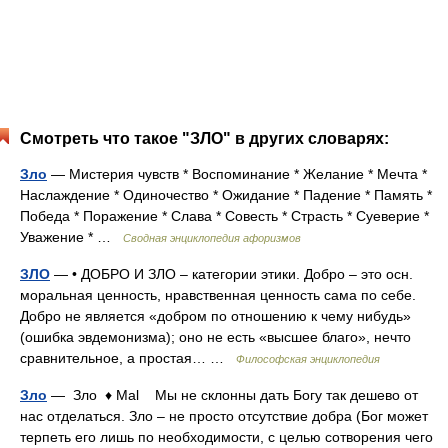
Смотреть что такое "ЗЛО" в других словарях:
Зло
— Мистерия чувств * Воспоминание * Желание * Мечта *
Наслаждение * Одиночество * Ожидание * Падение * Память *
Победа * Поражение * Слава * Совесть * Страсть * Суеверие *
Уважение * …
Сводная энциклопедия афоризмов
ЗЛО
— • ДОБРО И ЗЛО – категории этики. Добро – это осн.
моральная ценность, нравственная ценность сама по себе.
Добро не является «добром по отношению к чему нибудь»
(ошибка эвдемонизма); оно не есть «высшее благо», нечто
сравнительное, а простая… …
Философская энциклопедия
Зло
— Зло ♦ Mal Мы не склонны дать Богу так дешево от
нас отделаться. Зло – не просто отсутствие добра (Бог может
терпеть его лишь по необходимости, с целью сотворения чего