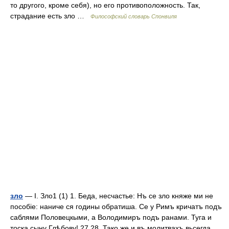
то другого, кроме себя), но его противоположность. Так,
страдание есть зло …
Философский словарь Спонвиля
зло
— I. Зло1 (1) 1. Беда, несчастье: Нъ се зло княже ми не
пособіе: наниче ся годины обратиша. Се у Римъ кричатъ подъ
саблями Половецкыми, а Володимиръ подъ ранами. Туга и
тоска сыну Глѣбову! 27 28. Тако же и въ молитвахъ вьсегда