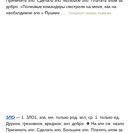
Причинить зло. Сделать зло. Большое зло. Платить злом за
добро. «Полковые командиры смотрели на меня, как на
необходимое зло.» Пушкин …
Толковый словарь Ушакова
ЗЛО
— 1. ЗЛО1, зла, мн. только род. зол, ср. 1. только ед.
Дурное, греховное, вредное; ант. добро. ❖ На зло см. назло.
Причинить зло. Сделать зло. Большое зло. Платить злом за