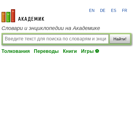
EN
DE
ES
FR
academic.ru
Словари и энциклопедии на Академике
Найти!
Толкования
Переводы
Книги
Игры ⚽