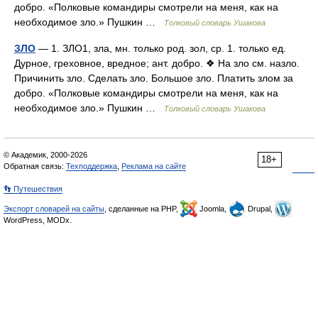
добро. «Полковые командиры смотрели на меня, как на
необходимое зло.» Пушкин …
Толковый словарь Ушакова
ЗЛО
— 1. ЗЛО1, зла, мн. только род. зол, ср. 1. только ед.
Дурное, греховное, вредное; ант. добро. ❖ На зло см. назло.
Причинить зло. Сделать зло. Большое зло. Платить злом за
добро. «Полковые командиры смотрели на меня, как на
необходимое зло.» Пушкин …
Толковый словарь Ушакова
© Академик, 2000-2026
18+
Обратная связь:
Техподдержка
,
Реклама на сайте
👣 Путешествия
Экспорт словарей на сайты
, сделанные на PHP,
Joomla,
Drupal,
WordPress, MODx.