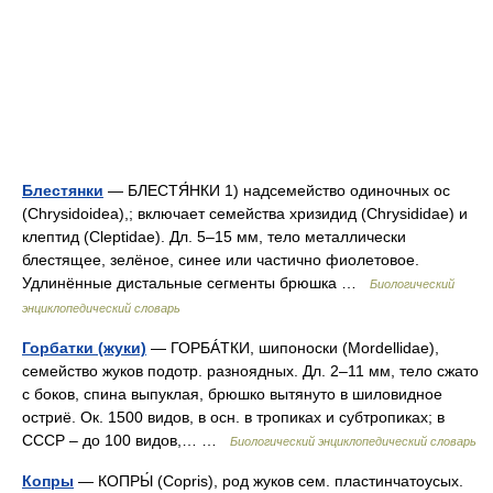
Блестянки
— БЛЕСТЯ́НКИ 1) надсемейство одиночных ос
(Chrysidoidea),; включает семейства хризидид (Chrysididae) и
клептид (Cleptidae). Дл. 5–15 мм, тело металлически
блестящее, зелёное, синее или частично фиолетовое.
Удлинённые дистальные сегменты брюшка …
Биологический
энциклопедический словарь
Горбатки (жуки)
— ГОРБÁТКИ, шипоноски (Mordellidae),
семейство жуков подотр. разноядных. Дл. 2–11 мм, тело сжато
с боков, спина выпуклая, брюшко вытянуто в шиловидное
остриё. Ок. 1500 видов, в осн. в тропиках и субтропиках; в
СССР – до 100 видов,… …
Биологический энциклопедический словарь
Копры
— КОПРЫ́ (Copris), род жуков сем. пластинчатоусых.