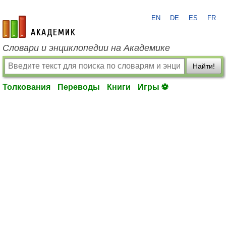
EN
DE
ES
FR
academic.ru
Словари и энциклопедии на Академике
Найти!
Толкования
Переводы
Книги
Игры ⚽