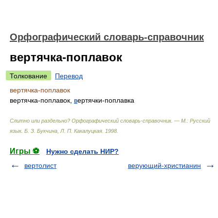
Орфографический словарь-справочник
вертячка-поплавок
Толкование
Перевод
вертячка-поплавок
вертячка-поплавок,
в
ертячки-поплавка
Слитно или раздельно? Орфографический словарь-справочник. — М.: Русский
язык
.
Б. З. Букчина, Л. П. Какалуцкая
.
1998
.
Игры ⚽
Нужно сделать НИР?
вертолист
верующий-христианин