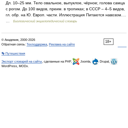
Дл. 10–25 мм. Тело овальное, выпуклое, чёрное; голова самца
с рогом. До 100 видов, преим. в тропиках; в СССР – 4–5 видов,
гл. обр. на Ю. Европ. части. Иллюстрация Питаются навозом.…
…
Биологический энциклопедический словарь
© Академик, 2000-2026
18+
Обратная связь:
Техподдержка
,
Реклама на сайте
👣 Путешествия
Экспорт словарей на сайты
, сделанные на PHP,
Joomla,
Drupal,
WordPress, MODx.