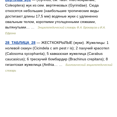
Coleoptera) жук из сем. вертячковых (Gyrinidae). Сюда
относятся небольшие (наибольшие тропические виды
достигают длины 17,5 мм) водяные жуки с удлиненно
овальным телом, короткими утолщенными сяжками,
вытянутыми… …
Энциклопедический словарь Ф.А. Брокгауза и И.А.
Ефрона
28_ТАБЛИЦА_28
— ЖЕСТКОКРЫЛЫЕ (жуки). Жужелицы: 1
нолевой скакун (Cicindela с am pest r is); 2 пахучий красотел
(Calosoma sycophanta); 5 кавказская жужелица (Carabus
caucasicus); 6 трескучий бомбардир (Brachinus crepitans); 8
гигантская жужелица (Anthia… …
Биологический энциклопедический
словарь