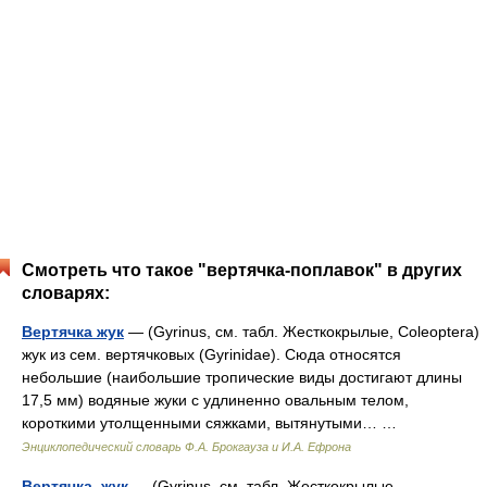
Смотреть что такое "вертячка-поплавок" в других
словарях:
Вертячка жук
— (Gyrinus, см. табл. Жесткокрылые, Coleoptera)
жук из сем. вертячковых (Gyrinidae). Сюда относятся
небольшие (наибольшие тропические виды достигают длины
17,5 мм) водяные жуки с удлиненно овальным телом,
короткими утолщенными сяжками, вытянутыми… …
Энциклопедический словарь Ф.А. Брокгауза и И.А. Ефрона
Вертячка, жук
— (Gyrinus, см. табл. Жесткокрылые,