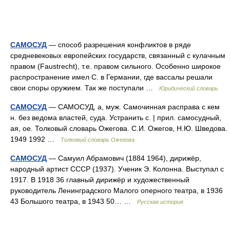
САМОСУД
— способ разрешения конфликтов в ряде
средневековых европейских государств, связанный с кулачным
правом (Faustrecht), т.е. правом сильного. Особенно широкое
распространение имел С. в Германии, где вассалы решали
свои споры оружием. Так же поступали …
Юридический словарь
САМОСУД
— САМОСУД, а, муж. Самочинная расправа с кем
н. без ведома властей, суда. Устранить с. | прил. самосудный,
ая, ое. Толковый словарь Ожегова. С.И. Ожегов, Н.Ю. Шведова.
1949 1992 …
Толковый словарь Ожегова
САМОСУД
— Самуил Абрамович (1884 1964), дирижёр,
народный артист СССР (1937). Ученик Э. Колонна. Выступал с
1917. В 1918 36 главный дирижёр и художественный
руководитель Ленинградского Малого оперного театра, в 1936
43 Большого театра, в 1943 50… …
Русская история