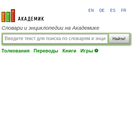
EN
DE
ES
FR
academic.ru
Словари и энциклопедии на Академике
Найти!
Толкования
Переводы
Книги
Игры ⚽