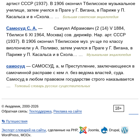
артист СССР (1937). В 1906 окончил Тбилисское музыкальное
училище, затем учился в Праге у Г. Вигана, в Париже у П.
Касальса и в «Схола… …
Большая советская энциклопедия
Самосуд С. А.
— Самуил Абрамович (2 (14) V 1884,
Тбилиси 6 XI 1964, Москва) сов. дирижёр. Нар. арт. СССР
(1937). В 1906 окончил Тбилисское муз. уч ще по классу
виолончели у А. Поливко, затем учился в Праге у Г. Вигана, в
Париже у П. Касальса и в Схола… …
Музыкальная энциклопедия
самосуд
— САМОСУД, а, м Преступление, заключающееся в
самочинной расправе с кем л. без ведома властей, суда.
Самосуд в любом правовом государстве строго наказывается
…
Толковый словарь русских существительных
© Академик, 2000-2026
18+
Обратная связь:
Техподдержка
,
Реклама на сайте
👣 Путешествия
Экспорт словарей на сайты
, сделанные на PHP,
Joomla,
Drupal,
WordPress, MODx.