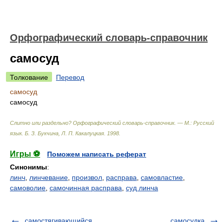
Орфографический словарь-справочник
самосуд
Толкование
Перевод
самосуд
самосуд
Слитно или раздельно? Орфографический словарь-справочник. — М.: Русский
язык
.
Б. З. Букчина, Л. П. Какалуцкая
.
1998
.
Игры ⚽
Поможем написать реферат
Синонимы
:
линч
,
линчевание
,
произвол
,
расправа
,
самовластие
,
самоволие
,
самочинная расправа
,
суд линча
самостягивающийся
самосудка