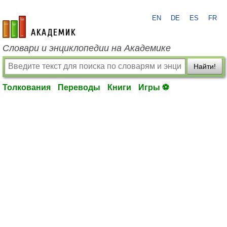
EN
DE
ES
FR
academic.ru
Словари и энциклопедии на Академике
Найти!
Толкования
Переводы
Книги
Игры ⚽