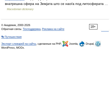
внатрешна сфера на Земјата што се наоѓа под литосферата …
Macedonian dictionary
© Академик, 2000-2026
18+
Обратная связь:
Техподдержка
,
Реклама на сайте
👣 Путешествия
Экспорт словарей на сайты
, сделанные на PHP,
Joomla,
Drupal,
WordPress, MODx.