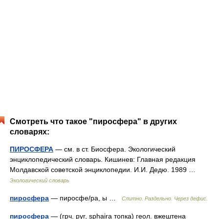
Смотреть что такое "пиросфера" в других
словарях:
ПИРОСФЕРА
— см. в ст. Биосфера. Экологический
энциклопедический словарь. Кишинев: Главная редакция
Молдавской советской энциклопедии. И.И. Дедю. 1989 …
Экологический словарь
пиросфера
— пиросфе/ра, ы …
Слитно. Раздельно. Через дефис.
пиросфера
— (грч. pyr, sphaira топка) геол. вжештена