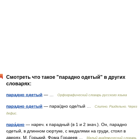
Смотреть что такое "парадно одетый" в других
словарях:
парадно одетый
— …
Орфографический словарь русского языка
парадно одетый
— пара/дно оде/тый …
Слитно. Раздельно. Через
дефис.
пара́дно
— нареч. к парадный (в 1 и 2 знач.). Он, парадно
одетый, в длинном сюртуке, с медалями на груди, стоял в
дверях. М. Горький, Фома Гордеев …
Малый академический словарь