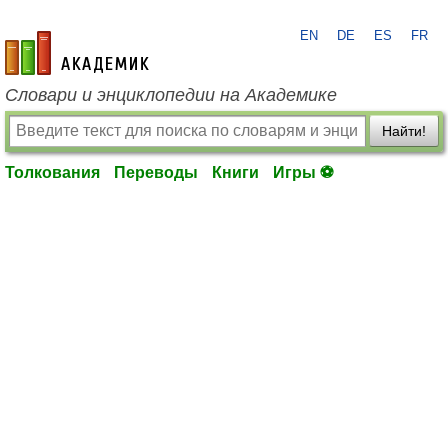
EN
DE
ES
FR
academic.ru
Словари и энциклопедии на Академике
Найти!
Толкования
Переводы
Книги
Игры ⚽