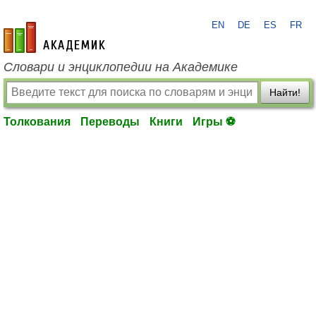
EN
DE
ES
FR
academic.ru
Словари и энциклопедии на Академике
Найти!
Толкования
Переводы
Книги
Игры ⚽