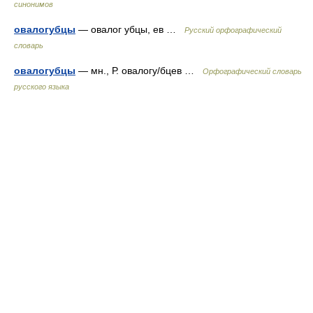
синонимов
овалогубцы
— овалог убцы, ев …
Русский орфографический
словарь
овалогубцы
— мн., Р. овалогу/бцев …
Орфографический словарь
русского языка