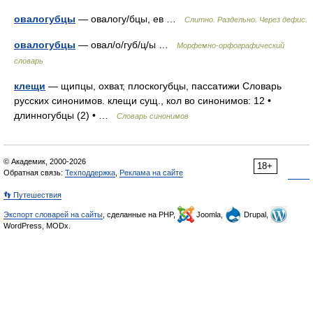
овалогубцы
— овалогу/бцы, ев …
Слитно. Раздельно. Через дефис.
овалогубцы
— овал/о/губ/ц/ы …
Морфемно-орфографический
словарь
клещи
— щипцы, охват, плоскогубцы, пассатижи Словарь
русских синонимов. клещи сущ., кол во синонимов: 12 •
длинногубцы (2) • …
Словарь синонимов
© Академик, 2000-2026
18+
Обратная связь:
Техподдержка
,
Реклама на сайте
👣 Путешествия
Экспорт словарей на сайты
, сделанные на PHP,
Joomla,
Drupal,
WordPress, MODx.