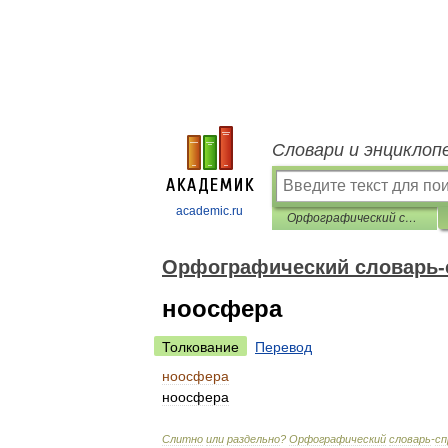
Словари и энциклоп
academic.ru
Орфографический словарь-справочник
Орфографический словарь-
ноосфера
Толкование
Перевод
ноосфера
ноосфера
Слитно
или
раздельно
?
Орфографический
словарь
-
сп