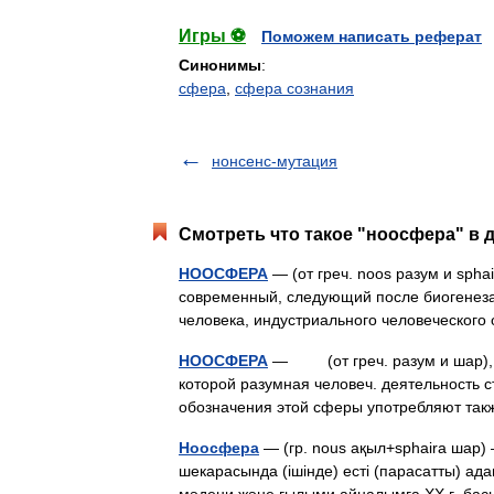
Игры ⚽
Поможем написать реферат
Синонимы
:
сфера
,
сфера сознания
нонсенс-мутация
Смотреть что такое "ноосфера" в 
НООСФЕРА
— (от греч. noos разум и sph
современный, следующий после биогенеза
человека, индустриального человеческо
НООСФЕРА
— (от греч. разум и шар), 
которой разумная человеч. деятельность 
обозначения этой сферы употребляют та
Ноосфера
— (гр. nous ақыл+sphaira шар)
шекарасында (ішінде) есті (парасатты) а