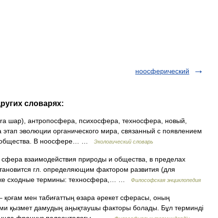
ноосферический
других словарях:
aira шар), антропосфера, психосфера, техносфера, новый,
 этап эволюции органического мира, связанный с появлением
го общества. В ноосфере… …
Экологический словарь
сфера взаимодействия природы и общества, в пределах
становится гл. определяющим фактором развития (для
кже сходные термины: техносфера,… …
Философская энциклопедия
 – қоғам мен табиғаттың өзара әрекет сферасы, оның
дами қызмет дамудың аңықтаушы факторы болады. Бұл терминді