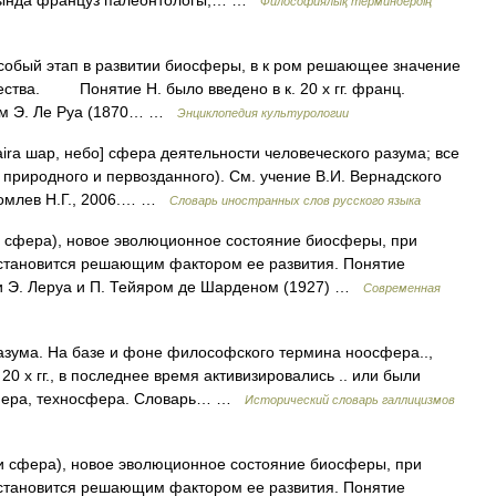
асында француз палеонтологы,… …
Философиялық терминдердің
этап в развитии биосферы, в к ром решающее значение
ества. Понятие Н. было введено в к. 20 х гг. франц.
ом Э. Ле Руа (1870… …
Энциклопедия культурологии
haira шар, небо] сфера деятельности человеческого разума; все
 природного и первозданного). См. учение В.И. Вернадского
Комлев Н.Г., 2006.… …
Словарь иностранных слов русского языка
и сфера), новое эволюционное состояние биосферы, при
 становится решающим фактором ее развития. Понятие
 Э. Леруа и П. Тейяром де Шарденом (1927) …
Современная
разума. На базе и фоне философского термина ноосфера..,
20 х гг., в последнее время активизировались .. или были
сфера, техносфера. Словарь… …
Исторический словарь галлицизмов
 и сфера), новое эволюционное состояние биосферы, при
 становится решающим фактором ее развития. Понятие