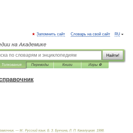
Запомнить сайт
Словарь на свой сайт
RU
едии на Академике
Найти!
Толкования
Переводы
Книги
Игры ⚽
справочник
равочник
. —
М
.
:
Русский
язык
.
Б
.
З
.
Букчина
,
Л
.
П
.
Какалуцкая
.
1998
.