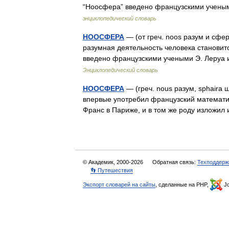
“Ноосфера” введено французскими учен
энциклопедический словарь
НООСФЕРА
— (от греч. noos разум и сфе
разумная деятельность человека станови
введено французскими учеными Э. Леруа 
Энциклопедический словарь
НООСФЕРА
— (греч. nous разум, sphaira
впервые употребил французский математик 
Франс в Париже, и в том же роду изложи
© Академик, 2000-2026
Обратная связь:
Техподдерж
👣 Путешествия
Экспорт словарей на сайты
, сделанные на PHP,
Jo