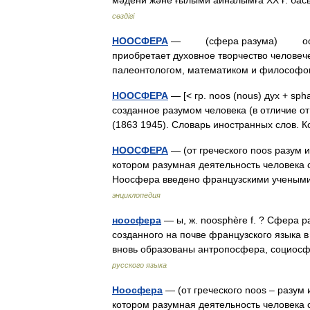
мәдени және ғылыми айналымға ХХ ғ. б
сөздігі
НООСФЕРА
— (сфера разума) особый 
приобретает духовное творчество человеч
палеонтологом, математиком и философ
НООСФЕРА
— [< гр. noos (nous) дух + sp
созданное разумом человека (в отличие от
(1863 1945). Словарь иностранных слов. 
НООСФЕРА
— (от греческого noos разум 
котором разумная деятельность человека
Ноосфера введено французскими учеными
энциклопедия
ноосфера
— ы, ж. noosphère f. ? Сфера 
созданного на почве французского языка в 
вновь образованы антропосфера, социо
русского языка
Ноосфера
— (от греческого noos – разум
котором разумная деятельность человека