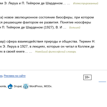
ыми Э. Леруа и П. Тейяром де Шарденом… …
Иллюстрированный
ра) новое эволюционное состояние биосферы, при котором
тся решающим фактором ее развития. Понятие ноосферы
и П. Тейяром де Шарденом (1927), В. И …
Большой
 шар) сфера взаимодействия природы и общества. Термин Н.
Э. Леруа в 1927, в лекциях, которые он читал в Коллеж де
л их в своей книге… …
Новейший философский словарь
ка
,
Реклама на сайте
18+
omla,
Drupal,
WordPress, MODx.