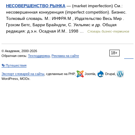
НЕСОВЕРШЕНСТВО РЫНКА
— (market imperfection) См.:
несовершенная конкуренция (imperfect competition). Бизнес.
Толковый словарь. М.: ИНФРА М , Издательство Весь Мир .
Грэхэм Бетс, Барри Брайндли, С. Уильямс и др. Общая
редакция: д.э.н. Осадчая И.М.. 1998 …
Словарь бизнес-терминов
© Академик, 2000-2026
18+
Обратная связь:
Техподдержка
,
Реклама на сайте
👣 Путешествия
Экспорт словарей на сайты
, сделанные на PHP,
Joomla,
Drupal,
WordPress, MODx.