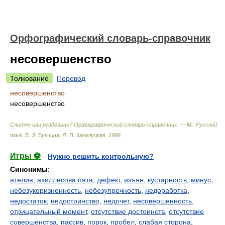
Орфографический словарь-справочник
несовершенство
Толкование
Перевод
несовершенство
несовершенство
Слитно или раздельно? Орфографический словарь-справочник. — М.: Русский
язык
.
Б. З. Букчина, Л. П. Какалуцкая
.
1998
.
Игры ⚽
Нужно решить контрольную?
Синонимы
:
ателия
,
ахиллесова пята
,
дефект
,
изъян
,
кустарность
,
минус
,
небезукоризненность
,
небезупречность
,
недоработка
,
недостаток
,
недостоинство
,
недочет
,
несовершенность
,
отрицательный момент
,
отсутствие достоинств
,
отсутствие
совершенства
,
пассив
,
порок
,
пробел
,
слабая сторона
,