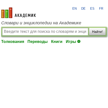
EN
DE
ES
FR
academic.ru
Словари и энциклопедии на Академике
Найти!
Толкования
Переводы
Книги
Игры ⚽