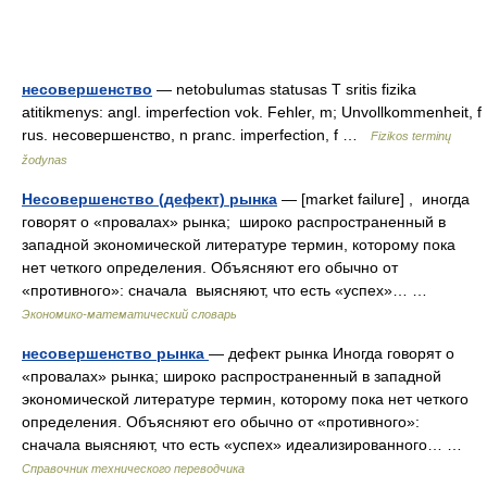
несовершенство
— netobulumas statusas T sritis fizika
atitikmenys: angl. imperfection vok. Fehler, m; Unvollkommenheit, f
rus. несовершенство, n pranc. imperfection, f …
Fizikos terminų
žodynas
Несовершенство (дефект) рынка
— [market failure] , иногда
говорят о «провалах» рынка; широко распространенный в
западной экономической литературе термин, которому пока
нет четкого определения. Объясняют его обычно от
«противного»: сначала выясняют, что есть «успех»… …
Экономико-математический словарь
несовершенство рынка
— дефект рынка Иногда говорят о
«провалах» рынка; широко распространенный в западной
экономической литературе термин, которому пока нет четкого
определения. Объясняют его обычно от «противного»:
сначала выясняют, что есть «успех» идеализированного… …
Справочник технического переводчика