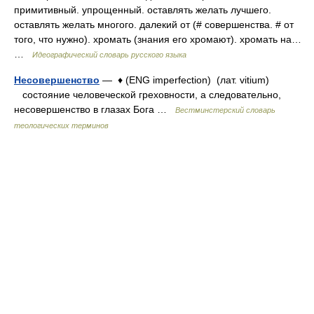
примитивный. упрощенный. оставлять желать лучшего.
оставлять желать многого. далекий от (# совершенства. # от
того, что нужно). хромать (знания его хромают). хромать на…
…
Идеографический словарь русского языка
Несовершенство
— ♦ (ENG imperfection) (лат. vitium)
состояние человеческой греховности, а следовательно,
несовершенство в глазах Бога …
Вестминстерский словарь
теологических терминов