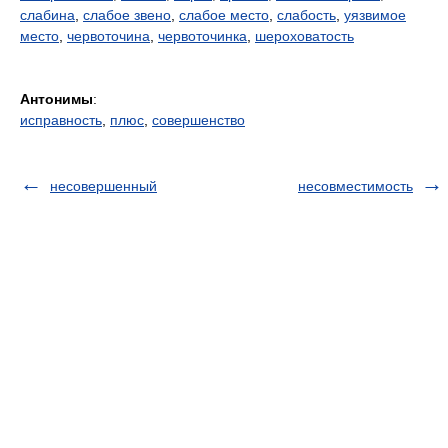
слабина
,
слабое звено
,
слабое место
,
слабость
,
уязвимое
место
,
червоточина
,
червоточинка
,
шероховатость
Антонимы
:
исправность
,
плюс
,
совершенство
несовершенный
несовместимость