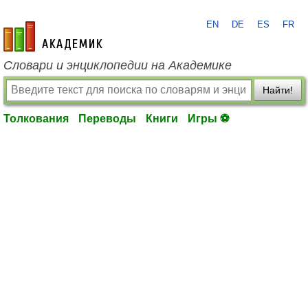
EN
DE
ES
FR
academic.ru
Словари и энциклопедии на Академике
Найти!
Толкования
Переводы
Книги
Игры ⚽