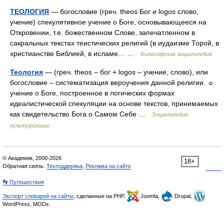
ТЕОЛОГИЯ
— богословие (греч. theos Бог и logos слово,
учение) спекулятивное учение о Боге, основывающееся на
Откровении, т.е. божественном Слове, запечатленном в
сакральных текстах теистических религий (в иудаизме Торой, в
христианстве Библией, в исламе… …
Философская энциклопедия
Теология
— (греч. theos – бог + logos – учение, слово), или
богословие – систематизация вероучения данной религии. ☼
учение о Боге, построенное в логических формах
идеалистической спекуляции на основе текстов, принимаемых
как свидетельство Бога о Самом Себе …
Энциклопедия
культурологии
© Академик, 2000-2026
18+
Обратная связь:
Техподдержка
,
Реклама на сайте
👣 Путешествия
Экспорт словарей на сайты
, сделанные на PHP,
Joomla,
Drupal,
WordPress, MODx.