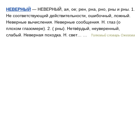
НЕВЕРНЫЙ
— НЕВЕРНЫЙ, ая, ое; рен, рна, рно, рны и рны. 1.
Не соответствующий действительности, ошибочный, ложный.
Неверные вычисления. Неверные сообщения. Н. глаз (о
плохом глазомере). 2. ( рны). Нетвёрдый, неуверенный,
слабый. Неверная походка. Н. свет… …
Толковый словарь Ожегова