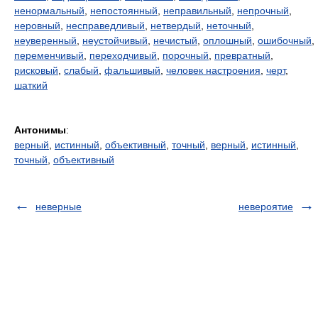
ненормальный
,
непостоянный
,
неправильный
,
непрочный
,
неровный
,
несправедливый
,
нетвердый
,
неточный
,
неуверенный
,
неустойчивый
,
нечистый
,
оплошный
,
ошибочный
,
переменчивый
,
переходчивый
,
порочный
,
превратный
,
рисковый
,
слабый
,
фальшивый
,
человек настроения
,
черт
,
шаткий
Антонимы
:
верный
,
истинный
,
объективный
,
точный
,
верный
,
истинный
,
точный
,
объективный
неверные
невероятие