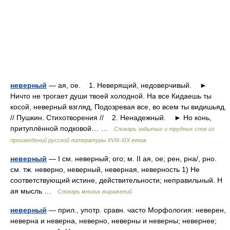
неверный
— ая, ое. 1. Неверящий, недоверчивый. ►
Ничто не трогает души твоей холодной. На все Кидаешь ты
косой, неверный взгляд, Подозревая все, во всем ты видишьяд.
// Пушкин. Стихотворения // 2. Ненадежный. ► Но конь,
притуплённой подковой… …
Словарь забытых и трудных слов из
произведений русской литературы ХVIII-ХIХ веков
неверный
— I см. неверный; ого; м. II ая, ое; рен, рна/, рно.
см. тж. неверно, неверный, неверная, неверность 1) Не
соответствующий истине, действительности; неправильный. Н
ая мысль …
Словарь многих выражений
неверный
— прил., употр. сравн. часто Морфология: неверен,
неверна и неверна, неверно, неверны и неверны; невернее;