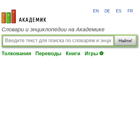
EN
DE
ES
FR
academic.ru
Словари и энциклопедии на Академике
Найти!
Толкования
Переводы
Книги
Игры ⚽