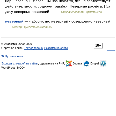
нар. неверно 1. Неверным называют то, что не соответствует
действительности, содержит ошибки. Неверные расчёты. | За
дачу неверных показаний… …
Толковый словарь Дмитриева
неверный
— • абсолютно неверный • совершенно неверный
…
Словарь русской идиоматики
© Академик, 2000-2026
18+
Обратная связь:
Техподдержка
,
Реклама на сайте
👣 Путешествия
Экспорт словарей на сайты
, сделанные на PHP,
Joomla,
Drupal,
WordPress, MODx.