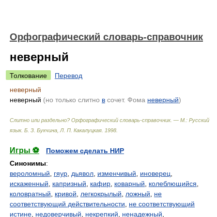
Орфографический словарь-справочник
неверный
Толкование
Перевод
неверный
неверный
(но только слитно
в
сочет. Фома
неверный
)
Слитно или раздельно? Орфографический словарь-справочник. — М.: Русский
язык
.
Б. З. Букчина, Л. П. Какалуцкая
.
1998
.
Игры ⚽
Поможем сделать НИР
Синонимы
:
вероломный
,
гяур
,
дьявол
,
изменчивый
,
иноверец
,
искаженный
,
капризный
,
кафир
,
коварный
,
колеблющийся
,
коловратный
,
кривой
,
легкокрылый
,
ложный
,
не
соответствующий действительности
,
не соответствующий
истине
,
недоверчивый
,
некрепкий
,
ненадежный
,