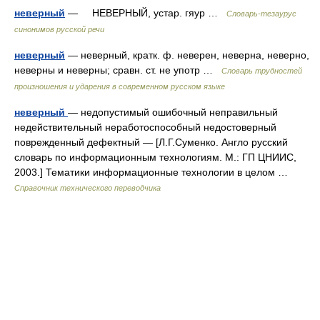
неверный
— НЕВЕРНЫЙ, устар. гяур …
Словарь-тезаурус
синонимов русской речи
неверный
— неверный, кратк. ф. неверен, неверна, неверно,
неверны и неверны; сравн. ст. не употр …
Словарь трудностей
произношения и ударения в современном русском языке
неверный
— недопустимый ошибочный неправильный
недействительный неработоспособный недостоверный
поврежденный дефектный — [Л.Г.Суменко. Англо русский
словарь по информационным технологиям. М.: ГП ЦНИИС,
2003.] Тематики информационные технологии в целом …
Справочник технического переводчика