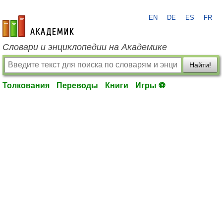
EN
DE
ES
FR
academic.ru
Словари и энциклопедии на Академике
Найти!
Толкования
Переводы
Книги
Игры ⚽