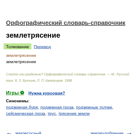
Орфографический словарь-справочник
землетрясение
Толкование
Перевод
землетрясение
землетрясение
Слитно или раздельно? Орфографический словарь-справочник. — М.: Русский
язык
.
Б. З. Букчина, Л. П. Какалуцкая
.
1998
.
Игры ⚽
Нужна курсовая?
Синонимы
:
подземная буря
,
подземная гроза
,
подземные толчки
,
сейсмическая гроза
,
трус
,
трясение земли
землесосный
землеудобрение