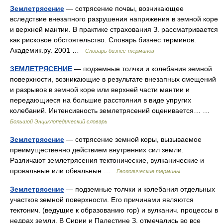
Землетрясение
— сотрясение почвы, возникающее
вследствие внезапного разрушения напряжения в земной коре
и верхней мантии. В практике страхования З. рассматривается
как рисковое обстоятельство. Словарь бизнес терминов.
Академик.ру. 2001 …
Словарь бизнес-терминов
ЗЕМЛЕТРЯСЕНИЕ
— подземные толчки и колебания земной
поверхности, возникающие в результате внезапных смещений
и разрывов в земной коре или верхней части мантии и
передающиеся на большие расстояния в виде упругих
колебаний. Интенсивность землетрясений оценивается… …
Большой Энциклопедический словарь
Землетрясение
— сотрясение земной коры, вызываемое
преимущественно действием внутренних сил земли.
Различают землетрясения тектонические, вулканические и
провальные или обвальные …
Геологические термины
Землетрясение
— подземные толчки и колебания отдельных
участков земной поверхности. Его причинами являются
тектонич. (ведущие к образованию гор) и вулканич. процессы в
недрах земли. В Сирии и Палестине З. отмечались во все