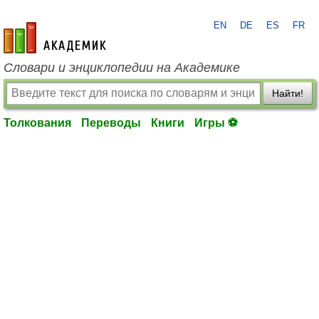
EN
DE
ES
FR
academic.ru
Словари и энциклопедии на Академике
Найти!
Толкования
Переводы
Книги
Игры ⚽