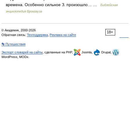
времена. Особенно сильное З. произошло… …
Библейская
энциклопедия Брокгауза
© Академик, 2000-2026
18+
Обратная связь:
Техподдержка
,
Реклама на сайте
👣 Путешествия
Экспорт словарей на сайты
, сделанные на PHP,
Joomla,
Drupal,
WordPress, MODx.