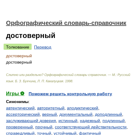
Орфографический словарь-справочник
достоверный
Толкование
Перевод
достоверный
достоверный
Слитно или раздельно? Орфографический словарь-справочник. — М.: Русский
язык
.
Б. З. Букчина, Л. П. Какалуцкая
.
1998
.
Игры ⚽
Поможем решить контрольную работу
Синонимы
:
автентический
,
авторитетный
,
аподиктический
,
ассерторический
,
верный
,
документальный
,
доподлинный
,
заслуживающий доверия
,
истинный
,
надежный
,
подлинный
,
проверенный
,
прочный
,
соответствующий действительности
,
справедливый
,
точный
,
устойчивый
,
фактичный