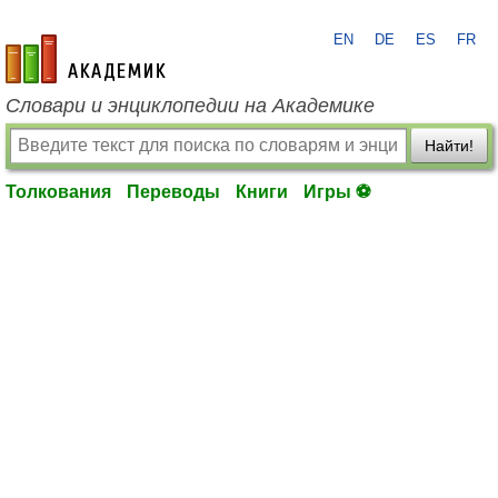
EN
DE
ES
FR
academic.ru
Словари и энциклопедии на Академике
Найти!
Толкования
Переводы
Книги
Игры ⚽