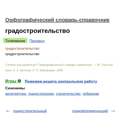
Орфографический словарь-справочник
градостроительство
Толкование
Перевод
градостроительство
градостроительство
Слитно или раздельно? Орфографический словарь-справочник. — М.: Русский
язык
.
Б. З. Букчина, Л. П. Какалуцкая
.
1998
.
Игры ⚽
Поможем решить контрольную работу
Синонимы
:
архитектура
,
градостроение
,
строительство
,
урбанизм
градостроительный
градоформирующий