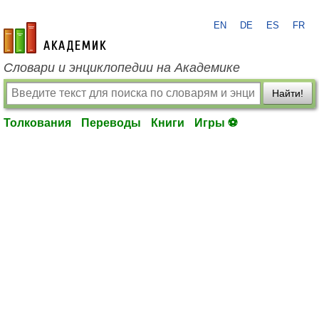
EN
DE
ES
FR
academic.ru
Словари и энциклопедии на Академике
Найти!
Толкования
Переводы
Книги
Игры ⚽