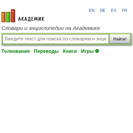
EN
DE
ES
FR
academic.ru
Словари и энциклопедии на Академике
Найти!
Толкования
Переводы
Книги
Игры ⚽