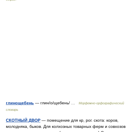
глинощебень
— глин/о/щебень/ …
Морфемно-орфографический
словарь
СКОТНЫЙ ДВОР
— помещение для кр, рог. скота: коров,
молодняка, быков. Для колхозных товарных ферм и совхозов