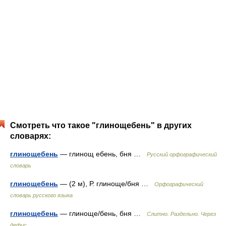
Смотреть что такое "глинощебень" в других
словарях:
глинощебень
— глинощ ебень, бня …
Русский орфографический
словарь
глинощебень
— (2 м), Р. глиноще/бня …
Орфографический
словарь русского языка
глинощебень
— глиноще/бень, бня …
Слитно. Раздельно. Через
дефис.