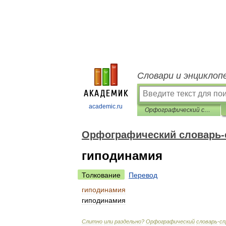
Словари и энциклоп
academic.ru
Орфографический словарь-справочник
Орфографический словарь-
гиподинамия
Толкование
Перевод
гиподинамия
гиподинамия
Слитно
или
раздельно
?
Орфографический
словарь
-
сп