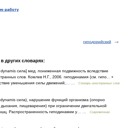
ю работу
гиподорийский
 в других словарях:
 + dynamis сила] мед. пониженная подвижность вследствие
анных слов. Комлев Н.Г., 2006. гиподинамия (см. гипо... +
едствие уменьшения силы движений;… …
Словарь иностранных слов
го dynamis сила), нарушение функций организма (опорно
 дыхания, пищеварения) при ограничении двигательной
мышц. Распространенность гиподинамии у… …
Современная