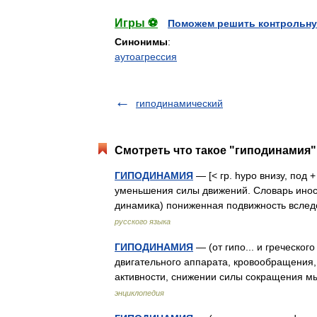
Игры ⚽
Поможем решить контрольну
Синонимы
:
аутоагрессия
гиподинамический
Смотреть что такое "гиподинамия"
ГИПОДИНАМИЯ
— [< гр. hypo внизу, под
уменьшения силы движений. Словарь иностр
динамика) пониженная подвижность всл
русского языка
ГИПОДИНАМИЯ
— (от гипо... и греческо
двигательного аппарата, кровообращения,
активности, снижении силы сокращения 
энциклопедия