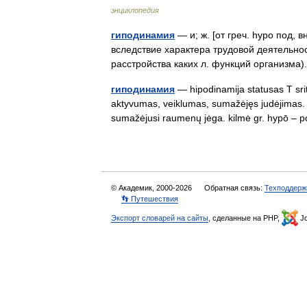
энциклопедия
гиподинамия
— и; ж. [от греч. hypo под, 
вследствие характера трудовой деятельност
расстройства каких л. функций организм
гиподинамия
— hipodinamija statusas T srit
aktyvumas, veiklumas, sumažėjęs judėjimas.
sumažėjusi raumenų jėga. kilmė gr. hypō 
© Академик, 2000-2026
Обратная связь:
Техподдерж
👣 Путешествия
Экспорт словарей на сайты
, сделанные на PHP,
Jo