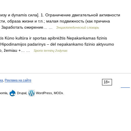
внизу и dynamis сила]. 1. Ограничение двигательной активности
и, образа жизни и т.п.; малая подвижность (как причина
а). Заработать ожирение… …
Энциклопедический словарь
is Kūno kultūra ir sportas apibrėžtis Nepakankamas fizinis
 Hipodinamijos padarinys – dėl nepakankamo fizinio aktyvumo
– po, žemiau +… …
Sporto terminų žodynas
ка
,
Реклама на сайте
18+
omla,
Drupal,
WordPress, MODx.