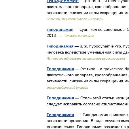
ГИПОДИНАМИЯ
— (от гипо... и греч. dy
двигательного аппарата, кровообращения,
активности, снижении силы сокращения 
Большой Энциклопедический словарь
гиподинамия
— сущ., кол во синонимов: 1
2013 …
Словарь синонимов
гиподинамия
— и, ж. hypodynamie <гр. hy
человека вследствие уменьшения силы дв
Исторический словарь галлицизмов русского языка
Гиподинамия
— (от гипо... и греческого 
двигательного аппарата, кровообращения,
активности, снижении силы сокращения 
энциклопедический словарь
Гиподинамия
— Стиль этой статьи неэнци
следует исправить согласно стилистиче
Гиподинамия
— I Гиподинамия снижение 
активности организма. В ряде случаев вм
«гипокинезия». Гиподинамия возникает в