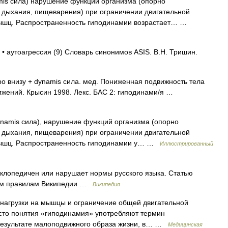
namis сила) нарушение функций организма (опорно
 дыхания, пищеварения) при ограничении двигательной
мышц. Распространенность гиподинамии возрастает… …
 • аутоагрессия (9) Словарь синонимов ASIS. В.Н. Тришин.
po внизу + dynamis сила. мед. Пониженная подвижность тела
ижений. Крысин 1998. Лекс. БАС 2: гиподинами/я …
dynamis сила), нарушение функций организма (опорно
 дыхания, пищеварения) при ограничении двигательной
мышц. Распространенность гиподинамии у… …
Иллюстрированный
клопедичен или нарушает нормы русского языка. Статью
ским правилам Википедии …
Википедия
нагрузки на мышцы и ограничение общей двигательной
есто понятия «гиподинамия» употребляют термин
 результате малоподвижного образа жизни, в… …
Медицинская