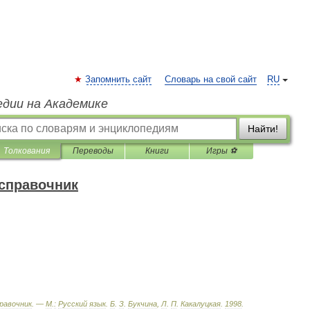
Запомнить сайт
Словарь на свой сайт
RU
едии на Академике
Найти!
Толкования
Переводы
Книги
Игры ⚽
справочник
равочник
. —
М
.
:
Русский
язык
.
Б
.
З
.
Букчина
,
Л
.
П
.
Какалуцкая
.
1998
.