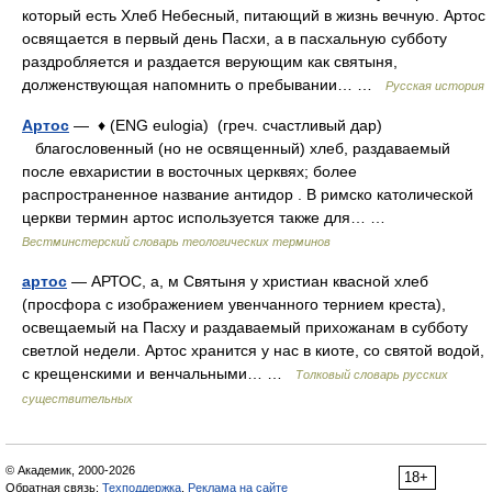
который есть Хлеб Небесный, питающий в жизнь вечную. Артос
освящается в первый день Пасхи, а в пасхальную субботу
раздробляется и раздается верующим как святыня,
долженствующая напомнить о пребывании… …
Русская история
Артос
— ♦ (ENG eulogia) (греч. счастливый дар)
благословенный (но не освященный) хлеб, раздаваемый
после евхаристии в восточных церквях; более
распространенное название антидор . В римско католической
церкви термин артос используется также для… …
Вестминстерский словарь теологических терминов
артос
— АРТОС, а, м Святыня у христиан квасной хлеб
(просфора с изображением увенчанного тернием креста),
освещаемый на Пасху и раздаваемый прихожанам в субботу
светлой недели. Артос хранится у нас в киоте, со святой водой,
с крещенскими и венчальными… …
Толковый словарь русских
существительных
© Академик, 2000-2026
18+
Обратная связь:
Техподдержка
,
Реклама на сайте