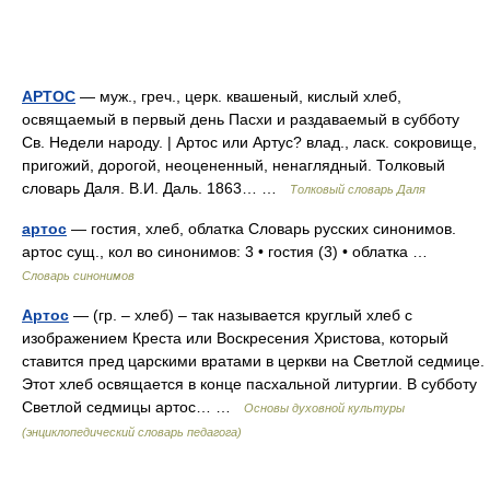
АРТОС
— муж., греч., церк. квашеный, кислый хлеб,
освящаемый в первый день Пасхи и раздаваемый в субботу
Св. Недели народу. | Артос или Артус? влад., ласк. сокровище,
пригожий, дорогой, неоцененный, ненаглядный. Толковый
словарь Даля. В.И. Даль. 1863… …
Толковый словарь Даля
артос
— гостия, хлеб, облатка Словарь русских синонимов.
артос сущ., кол во синонимов: 3 • гостия (3) • облатка …
Словарь синонимов
Артос
— (гр. – хлеб) – так называется круглый хлеб с
изображением Креста или Воскресения Христова, который
ставится пред царскими вратами в церкви на Светлой седмице.
Этот хлеб освящается в конце пасхальной литургии. В субботу
Светлой седмицы артос… …
Основы духовной культуры
(энциклопедический словарь педагога)