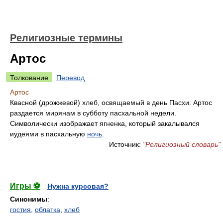
Религиозные термины
Артос
Толкование
Перевод
Артос
Квасной (дрожжевой) хлеб, освящаемый в день Пасхи. Артос
раздается мирянам в субботу пасхальной недели.
Символически изображает ягненка, который закалывался
иудеями в пасхальную
ночь
.
Источник:
"Религиозный словарь"
.
Игры ⚽
Нужна курсовая?
Синонимы
:
гостия
,
облатка
,
хлеб