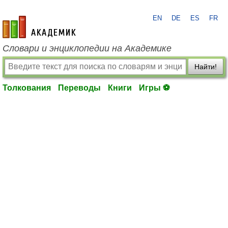
EN
DE
ES
FR
academic.ru
Словари и энциклопедии на Академике
Найти!
Толкования
Переводы
Книги
Игры ⚽