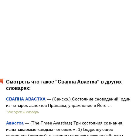
Смотреть что такое "Свапна Авастха" в других
словарях:
СВАПНА АВАСТХА
— (Санскр.) Состояние сновидений; один
из четырех аспектов Пранавы; упражнение в Йоге …
Теософский словарь
Авастха
— (The Three Avasthas) Три состояния сознания,
испытываемые каждым человеком: 1) Бодрствующее
состояние (джаграт), в котором человек осознает объекты