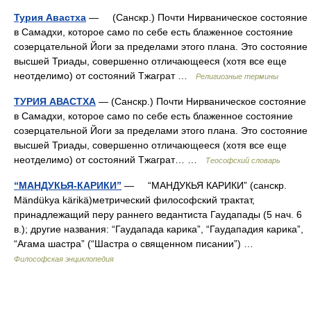
Турия Авастха
— (Санскр.) Почти Нирваническое состояние
в Самадхи, которое само по себе есть блаженное состояние
созерцательной Йоги за пределами этого плана. Это состояние
высшей Триады, совершенно отличающееся (хотя все еще
неотделимо) от состояний Тжаграт …
Религиозные термины
ТУРИЯ АВАСТХА
— (Санскр.) Почти Нирваническое состояние
в Самадхи, которое само по себе есть блаженное состояние
созерцательной Йоги за пределами этого плана. Это состояние
высшей Триады, совершенно отличающееся (хотя все еще
неотделимо) от состояний Тжаграт… …
Теософский словарь
“МАНДУКЬЯ-КАРИКИ”
— “МАНДУКЬЯ КАРИКИ” (санскр.
Mändükya kärikä)метрический философский трактат,
принадлежащий перу раннего ведантиста Гаудапады (5 нач. 6
в.); другие названия: “Гаудапада карика”, “Гаудападия карика”,
“Агама шастра” (“Шастра о священном писании”) …
Философская энциклопедия