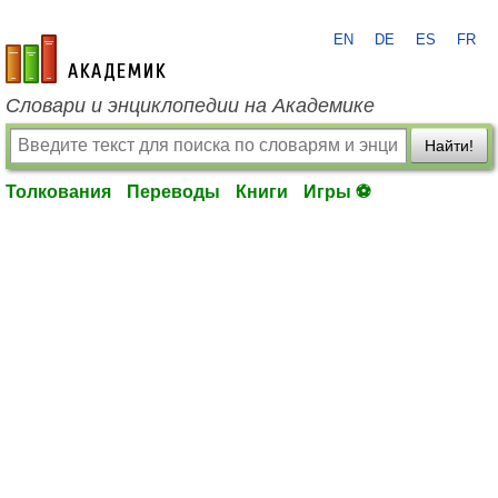
EN
DE
ES
FR
academic.ru
Словари и энциклопедии на Академике
Найти!
Толкования
Переводы
Книги
Игры ⚽