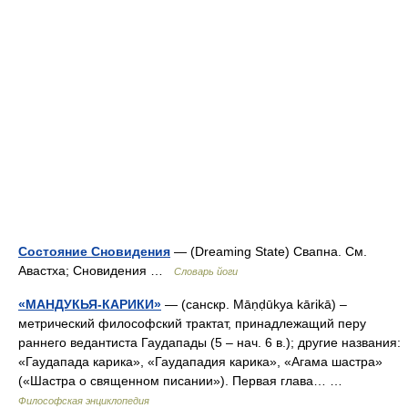
Состояние Сновидения
— (Dreaming State) Свапна. См.
Авастха; Сновидения …
Словарь йоги
«МАНДУКЬЯ-КАРИКИ»
— (санскр. Māṇḍūkya kārikā) –
метрический философский трактат, принадлежащий перу
раннего ведантиста Гаудапады (5 – нач. 6 в.); другие названия:
«Гаудапада карика», «Гаудападия карика», «Агама шастра»
(«Шастра о священном писании»). Первая глава… …
Философская энциклопедия