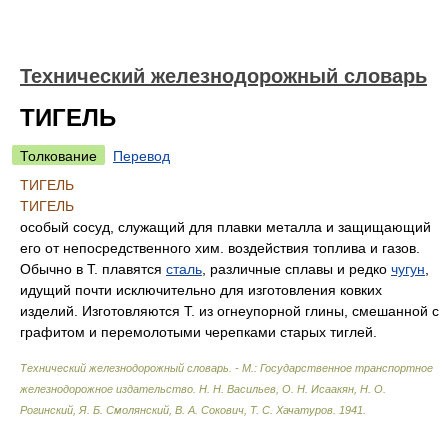
Технический железнодорожный словарь
ТИГЕЛЬ
Толкование
Перевод
ТИГЕЛЬ
ТИГЕЛЬ
особый сосуд, служащий для плавки металла и защищающий
его от непосредственного хим. воздействия топлива и газов.
Обычно в Т. плавятся
сталь
, различные сплавы и редко
чугун
,
идущий почти исключительно для изготовления ковких
изделий. Изготовляются Т. из огнеупорной глины, смешанной с
графитом и перемолотыми черепками старых тиглей.
Технический железнодорожный словарь. - М.: Государственное транспортное
железнодорожное издательство
.
Н. Н. Васильев, О. Н. Исаакян, Н. О.
Рогинский, Я. Б. Смолянский, В. А. Сокович, Т. С. Хачатуров.
1941
.