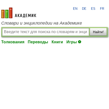
EN
DE
ES
FR
academic.ru
Словари и энциклопедии на Академике
Найти!
Толкования
Переводы
Книги
Игры ⚽