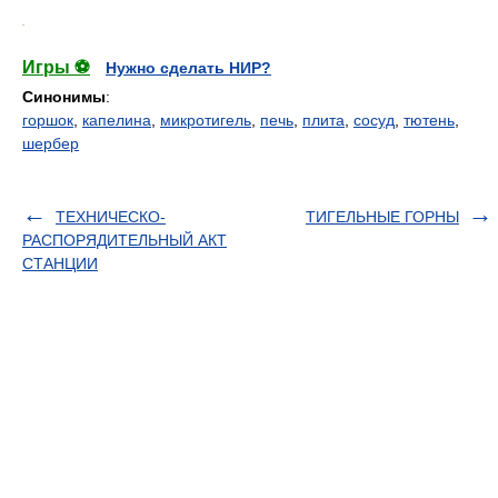
.
Игры ⚽
Нужно сделать НИР?
Синонимы
:
горшок
,
капелина
,
микротигель
,
печь
,
плита
,
сосуд
,
тютень
,
шербер
ТЕХНИЧЕСКО-
ТИГЕЛЬНЫЕ ГОРНЫ
РАСПОРЯДИТЕЛЬНЫЙ АКТ
СТАНЦИИ