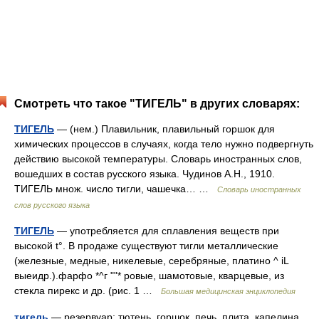
Смотреть что такое "ТИГЕЛЬ" в других словарях:
ТИГЕЛЬ
— (нем.) Плавильник, плавильный горшок для
химических процессов в случаях, когда тело нужно подвергнуть
действию высокой температуры. Словарь иностранных слов,
вошедших в состав русского языка. Чудинов А.Н., 1910.
ТИГЕЛЬ множ. число тигли, чашечка… …
Словарь иностранных
слов русского языка
ТИГЕЛЬ
— употребляется для сплавления веществ при
высокой t°. В продаже существуют тигли металлические
(железные, медные, никелевые, серебряные, платино ^ iL
выеидр.).фарфо *^г ""* ровые, шамотовые, кварцевые, из
стекла пирекс и др. (рис. 1 …
Большая медицинская энциклопедия
тигель
— резервуар; тютень, горшок, печь, плита, капелина,