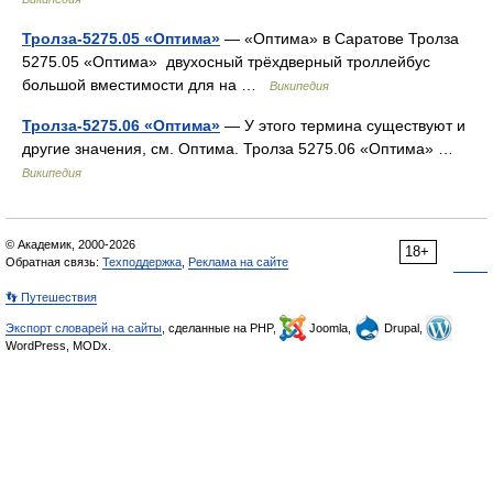
Тролза-5275.05 «Оптима»
— «Оптима» в Саратове Тролза
5275.05 «Оптима» двухосный трёхдверный троллейбус
большой вместимости для на …
Википедия
Тролза-5275.06 «Оптима»
— У этого термина существуют и
другие значения, см. Оптима. Тролза 5275.06 «Оптима» …
Википедия
© Академик, 2000-2026
18+
Обратная связь:
Техподдержка
,
Реклама на сайте
👣 Путешествия
Экспорт словарей на сайты
, сделанные на PHP,
Joomla,
Drupal,
WordPress, MODx.