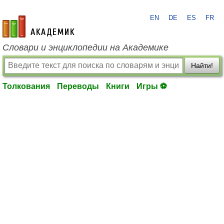
EN
DE
ES
FR
academic.ru
Словари и энциклопедии на Академике
Найти!
Толкования
Переводы
Книги
Игры ⚽