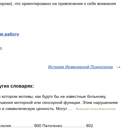
ороки
),
что
ориентировано
на
привлечение
к
себе
внимания
ю работу
з
История Инженерной Психологии
угих словарях:
 котором мотивы, как будто бы не известные больному,
ушения моторной или сенсорной функции. Этим нарушениям
ю и символическую ценность. Могут …
Большая психологическая
............... 800 Патогенез.................... 802