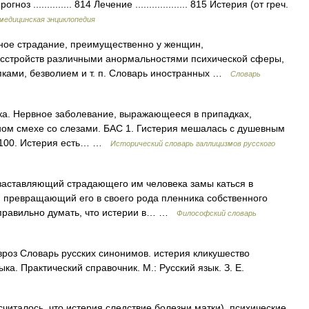
ноз .............. 814 Лечение ................... 815 Истерия (от греч.
медицинская энциклопедия
рвное страдание, преимущественно у женщин,
сстройств различными анормальностями психической сферы,
пками, безволием и т. п. Словарь иностранных …
Словарь
матка. Нервное заболевание, выражающееся в припадках,
ом смехе со слезами. БАС 1. Гистерия мешалась с душевным
и 100. Истерия есть… …
Исторический словарь галлицизмов русского
аставляющий страдающего им человека замы каться в
 превращающий его в своего рода пленника собственного
еправильно думать, что истерии в… …
Философский словарь
вроз Словарь русских синонимов. истерия кликушество
ка. Практический справочник. М.: Русский язык. З. Е.
 считалось, что истерия следствие болезни матки), психические