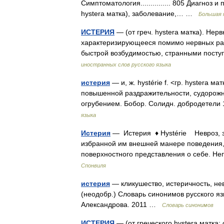
Симптоматология............... 805 Диагноз и прог
hystera матка), заболевание,… …
Большая 
ИСТЕРИЯ
— (от греч. hystera матка). Не
характеризирующееся помимо нервных ра
быстрой возбудимостью, странными посту
иностранных слов русского языка
истерия
— и, ж. hystérie f. <гр. hystera 
повышенной раздражительности, судорожн
огрубением. Бобор. Солидн. добродетел
языка
Истерия
— Истерия ♦ Hystérie Невроз, з
избранной им внешней манере поведения,
поверхностного представления о себе. Н
Спонвиля
истерия
— кликушество, истеричность, не
(неодобр.) Словарь синонимов русского язы
Александрова. 2011 …
Словарь синонимов
ИСТЕРИЯ
— (от греческого hystera матка;