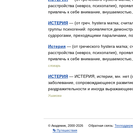
расстройства (невроз, психопатия), про
привлечь к себе внимание, внушаемост
ИСТЕРИЯ
— (от греч. hystera матка; счит
группы психогений: проявляется демонстр
судорогами, преходящими параличами, п
Истерия
— (от греческого hystera матка; 
расстройства (невроз, психопатия), про
привлечь к себе внимание, внушаемост
словарь
ИСТЕРИЯ
— ИСТЕРИЯ, истерии, мн. нет (от
заболевание, сопровождающееся развити
раздражительности и иногда выражающее
Ушакова
© Академик, 2000-2026
Обратная связь:
Техподдерж
👣 Путешествия