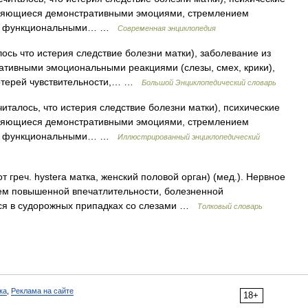
являющиеся демонстративными эмоциями, стремлением
ью, функциональными… …
Современная энциклопедия
алось что истерия следствие болезни матки), заболевание из
ативными эмоциональными реакциями (слезы, смех, крики),
отерей чувствительности,… …
Большой Энциклопедический словарь
считалось, что истерия следствие болезни матки), психические
являющиеся демонстративными эмоциями, стремлением
ью, функциональными… …
Иллюстрированный энциклопедический
 греч. hystera матка, женский половой орган) (мед.). Нервное
ем повышенной впечатлительности, болезненной
ся в судорожных припадках со слезами …
Толковый словарь
ка
,
Реклама на сайте
18+