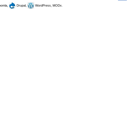
omla,
Drupal,
WordPress, MODx.