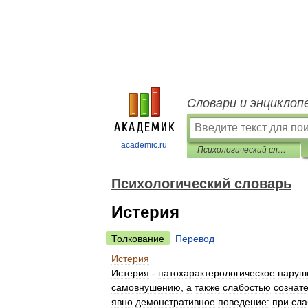
Словари и энциклоп
academic.ru
Психологический словарь
Психологический словарь
Истерия
Толкование
Перевод
Истерия
Истерия
-
патохарактерологическое
наруш
самовнушению
,
а
также
слабостью
сознат
явно
демонстративное
поведение:
при
сла