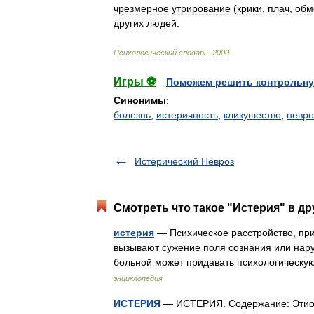
чрезмерное
утрирование
(
крики
,
плач
,
обм
других
людей
.
Психологический
словарь
.
2000
.
Игры ⚽
Поможем решить контрольну
Синонимы
:
болезнь
,
истеричность
,
кликушество
,
невро
Истерический Невроз
Смотреть что такое "Истерия" в др
истерия
— Психическое расстройство, при
вызывают сужение поля сознания или нар
больной может придавать психологическу
энциклопедия
ИСТЕРИЯ
— ИСТЕРИЯ. Содержание: Этиология....