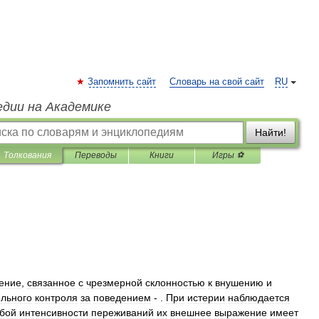
Запомнить сайт
Словарь на свой сайт
RU
едии на Академике
Найти!
Толкования
Переводы
Книги
Игры ⚽
ение
,
связанное
с
чрезмерной
склонностью
к
внушению
и
ельного
контроля
за
поведением
- .
При
истерии
наблюдается
бой
интенсивности
переживаний
их
внешнее
выражение
имеет