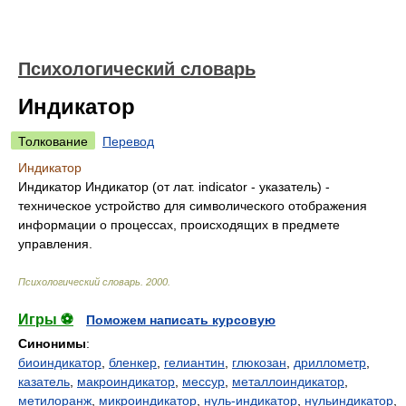
Психологический словарь
Индикатор
Толкование
Перевод
Индикатор
Индикатор Индикатор (от лат. indicator - указатель) -
техническое устройство для символического отображения
информации о процессах, происходящих в предмете
управления.
Психологический словарь
.
2000
.
Игры ⚽
Поможем написать курсовую
Синонимы
:
биоиндикатор
,
бленкер
,
гелиантин
,
глюкозан
,
дриллометр
,
казатель
,
макроиндикатор
,
мессур
,
металлоиндикатор
,
метилоранж
,
микроиндикатор
,
нуль-индикатор
,
нульиндикатор
,