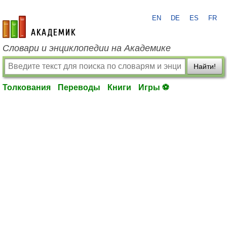
EN
DE
ES
FR
academic.ru
Словари и энциклопедии на Академике
Найти!
Толкования
Переводы
Книги
Игры ⚽