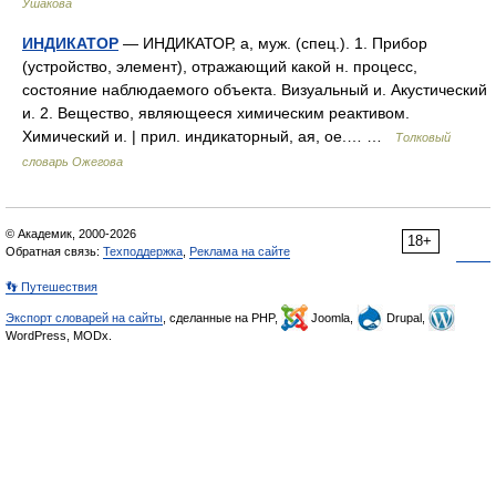
Ушакова
ИНДИКАТОР
— ИНДИКАТОР, а, муж. (спец.). 1. Прибор
(устройство, элемент), отражающий какой н. процесс,
состояние наблюдаемого объекта. Визуальный и. Акустический
и. 2. Вещество, являющееся химическим реактивом.
Химический и. | прил. индикаторный, ая, ое.… …
Толковый
словарь Ожегова
© Академик, 2000-2026
18+
Обратная связь:
Техподдержка
,
Реклама на сайте
👣 Путешествия
Экспорт словарей на сайты
, сделанные на PHP,
Joomla,
Drupal,
WordPress, MODx.