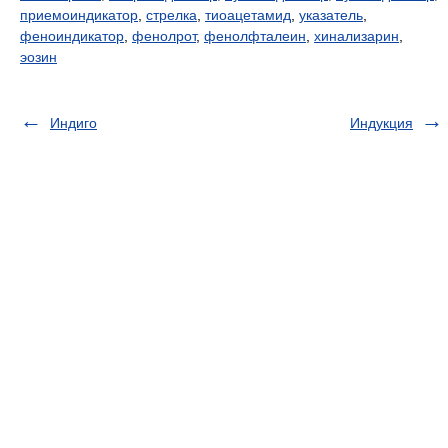
приемоиндикатор
,
стрелка
,
тиоацетамид
,
указатель
,
феноиндикатор
,
фенолрот
,
фенолфталеин
,
хинализарин
,
эозин
Индиго
Индукция