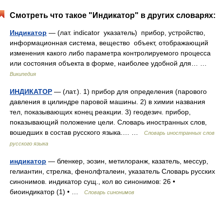
Смотреть что такое "Индикатор" в других словарях:
Индикатор
— (лат. indicator указатель) прибор, устройство,
информационная система, вещество объект, отображающий
изменения какого либо параметра контролируемого процесса
или состояния объекта в форме, наиболее удобной для… …
Википедия
ИНДИКАТОР
— (лат.). 1) прибор для определения (парового
давления в цилиндре паровой машины. 2) в химии названия
тел, показывающих конец реакции. 3) геодезич. прибор,
показывающий положение цели. Словарь иностранных слов,
вошедших в состав русского языка.… …
Словарь иностранных слов
русского языка
индикатор
— бленкер, эозин, метилоранж, казатель, мессур,
гелиантин, стрелка, фенолфталеин, указатель Словарь русских
синонимов. индикатор сущ., кол во синонимов: 26 •
биоиндикатор (1) • …
Словарь синонимов