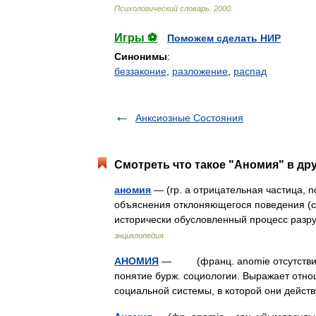
Психологический
словарь
.
2000
.
Игры ⚽
Поможем сделать НИР
Синонимы
:
беззаконие
,
разложение
,
распад
Анксиозные Состояния
Смотреть что такое "Аномия" в др
аномия
— (гр. а отрицательная частица, 
объяснения отклоняющегося поведения (с
исторически обусловленный процесс раз
энциклопедия
АНОМИЯ
— (франц. anomie отсутствие зак
понятие бурж. социологии. Выражает отн
социальной системы, в которой они дейст