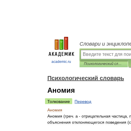
Словари и энциклоп
academic.ru
Психологический словарь
Психологический словарь
Аномия
Толкование
Перевод
Аномия
Аномия
(
греч
.
a
-
отрицательная
частица
,
объяснения
отклоняющегося
поведения
(