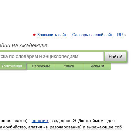
Запомнить сайт
Словарь на свой сайт
RU
едии на Академике
Найти!
Толкования
Переводы
Книги
Игры ⚽
nomos
-
закон
) -
понятие
,
введенное
Э
.
Дюркгеймом
-
для
самоубийство
,
апатия
-
и
разочарование
)
и
выражающее
соб