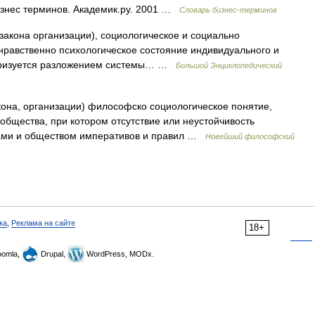
знес терминов. Академик.ру. 2001 …
Словарь бизнес-терминов
закона организации), социологическое и социально
нравственно психологическое состояние индивидуального и
теризуется разложением системы… …
Большой Энциклопедический
кона, организации) философско социологическое понятие,
общества, при котором отсутствие или неустойчивость
ами и обществом императивов и правил …
Новейший философский
ка
,
Реклама на сайте
18+
omla,
Drupal,
WordPress, MODx.