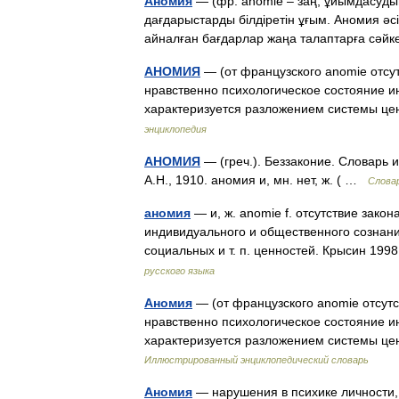
Аномия
— (фр. аnomie – заң, ұйымдасудың
дағдарыстарды білдіретін ұғым. Аномия әсі
айналған бағдарлар жаңа талаптарға с
АНОМИЯ
— (от французского anomie отсу
нравственно психологическое состояние и
характеризуется разложением системы ц
энциклопедия
АНОМИЯ
— (греч.). Беззаконие. Словарь 
А.Н., 1910. аномия и, мн. нет, ж. ( …
Словар
аномия
— и, ж. anomie f. отсутствие зако
индивидуального и общественного сознан
социальных и т. п. ценностей. Крысин 19
русского языка
Аномия
— (от французского anomie отсутс
нравственно психологическое состояние и
характеризуется разложением системы ц
Иллюстрированный энциклопедический словарь
Аномия
— нарушения в психике личности,