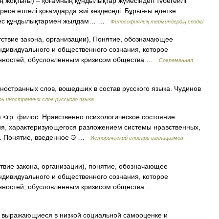
 жоқтығы) – қоғамның құндылықтар жүйесіндегі түбегейлі
ресе өтпелі қоғамдарда жиі кездеседі. Бұрынғы әдетке
әйкес құндылықтармен жылдам… …
Философиялық терминдердің сөздігі
тствие закона, организации), Понятие, обозначающее
ндивидуального и общественного сознания, которое
енностей, обусловленным кризисом общества …
Современная
иностранных слов, вошедших в состав русского языка. Чудинов
ь иностранных слов русского языка
на <гр. филос. Нравственно психологическое состояние
ия, характеризующегося разложением системы нравственных,
98. Понятие, введенное Э …
Исторический словарь галлицизмов
твие закона, организации), понятие, обозначающее
ндивидуального и общественного сознания, которое
енностей, обусловленным кризисом общества …
 выражающиеся в низкой социальной самооценке и