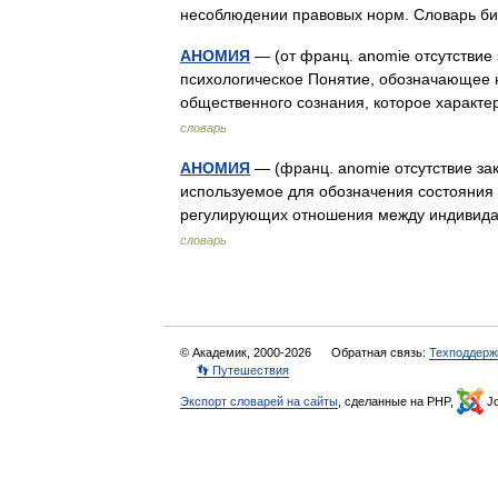
несоблюдении правовых норм. Словарь би
АНОМИЯ
— (от франц. anomie отсутствие 
психологическое Понятие, обозначающее 
общественного сознания, которое харак
словарь
АНОМИЯ
— (франц. anomie отсутствие за
используемое для обозначения состояния 
регулирующих отношения между индивид
словарь
© Академик, 2000-2026
Обратная связь:
Техподдерж
👣 Путешествия
Экспорт словарей на сайты
, сделанные на PHP,
Jo