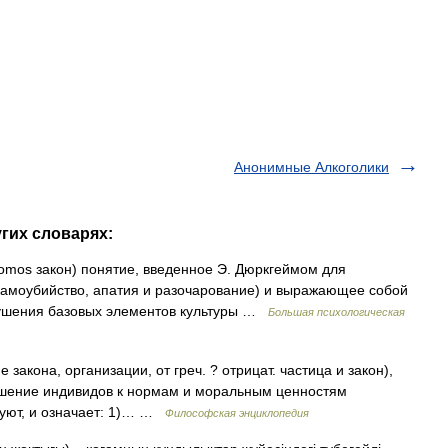
Анонимные Алкоголики
угих словарях:
nomos закон) понятие, введенное Э. Дюркгеймом для
амоубийство, апатия и разочарование) и выражающее собой
рушения базовых элементов культуры …
Большая психологическая
она, организации, от греч. ? отрицат. частица и закон),
ошение индивидов к нормам и моральным ценностям
вуют, и означает: 1)… …
Философская энциклопедия