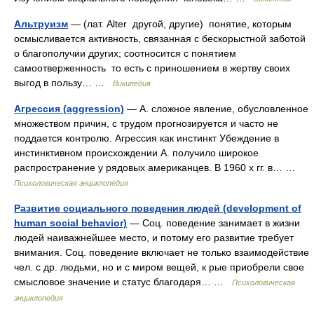
Альтруизм
— (лат. Alter другой, другие) понятие, которым
осмысливается активность, связанная с бескорыстной заботой
о благополучии других; соотносится с понятием
самоотверженность то есть с приношением в жертву своих
выгод в пользу… …
Википедия
Агрессия (aggression)
— А. сложное явление, обусловленное
множеством причин, с трудом прогнозируется и часто не
поддается контролю. Агрессия как инстинкт Убеждение в
инстинктивном происхождении А. получило широкое
распространение у рядовых американцев. В 1960 х гг. в… …
Психологическая энциклопедия
Развитие социального поведения людей (development of
human social behavior)
— Соц. поведение занимает в жизни
людей наиважнейшее место, и потому его развитие требует
внимания. Соц. поведение включает не только взаимодействие
чел. с др. людьми, но и с миром вещей, к рые приобрели свое
смысловое значение и статус благодаря… …
Психологическая
энциклопедия