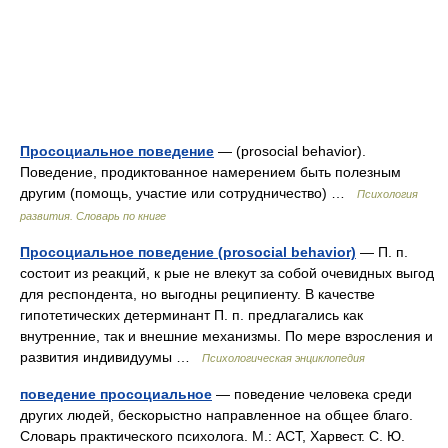
Просоциальное поведение
— (prosocial behavior).
Поведение, продиктованное намерением быть полезным
другим (помощь, участие или сотрудничество) …
Психология
развития. Словарь по книге
Просоциальное поведение (prosocial behavior)
— П. п.
состоит из реакций, к рые не влекут за собой очевидных выгод
для респондента, но выгодны реципиенту. В качестве
гипотетических детерминант П. п. предлагались как
внутренние, так и внешние механизмы. По мере взросления и
развития индивидуумы …
Психологическая энциклопедия
поведение просоциальное
— поведение человека среди
других людей, бескорыстно направленное на общее благо.
Словарь практического психолога. М.: АСТ, Харвест. С. Ю.