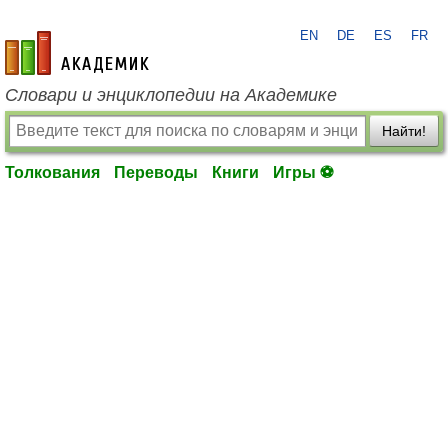
EN
DE
ES
FR
academic.ru
Словари и энциклопедии на Академике
Найти!
Толкования
Переводы
Книги
Игры ⚽