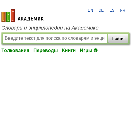
EN
DE
ES
FR
academic.ru
Словари и энциклопедии на Академике
Найти!
Толкования
Переводы
Книги
Игры ⚽