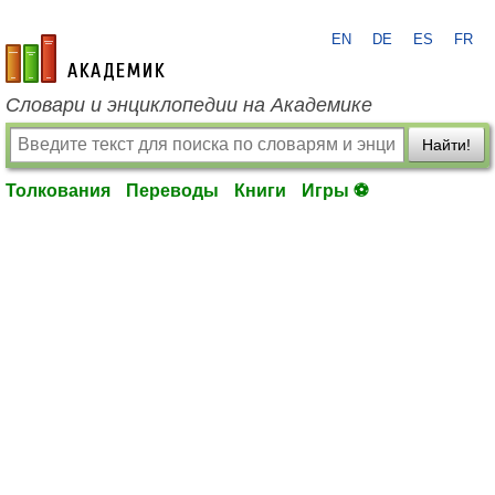
EN
DE
ES
FR
academic.ru
Словари и энциклопедии на Академике
Найти!
Толкования
Переводы
Книги
Игры ⚽