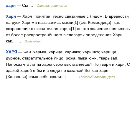
харя
— См …
Словарь синонимов
Харя
— Харя понятия, тесно связанные с Лицом. В древности
на руси Харями назывались маски[1] (см. Комоедица), как
сокращение от «святочная харя»[1] но это значение появилось
от более распространённого в словарях определения Хари
как… …
Википедия
ХАРЯ
— жен. харька, харица, харичка; харишка; харища;
дурное, отвратительное лицо, рожа, пыка южн. тварь зап.
Напоказ что ли ты харю свою выставляешь? По твари и харя. С
эдакой харей я бы и в люди не казался! Всякая харя
(Хавронья) сама себя хвалит. |… …
Толковый словарь Даля