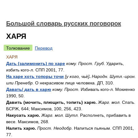
Большой словарь русских поговорок
ХАРЯ
Толкование
Перевод
ХАРЯ
Дать (залимонить) по харе
кому. Прост. Груб
. Ударить,
избить кого-л. СПП 2001, 77.
На харе хоть топоры точи
[у кого, чьè]
.
Народн. Шутл.-ирон.
или Пренебр.
О некрасивом лице человека. ДП, 310.
Давать/ дать в харю
кому. Прост.
Избивать кого-л. Мокиенко
1990, 50.
Давить (мочить, плющить, топить) харю.
Жарг. мол.
Спать.
БСРЖ, 644; Максимов, 100, 256, 423.
Накусать харю.
Жарг. мол. Шутл.
Располнеть, прибавить в
весе. Максимов, 268.
Налить харю.
Прост. Неодобр
. Напиться пьяным. СПП 2001,
77.