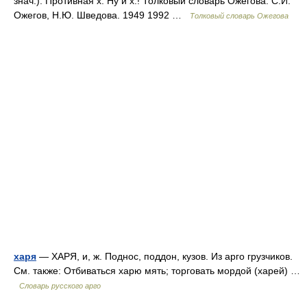
знач.). Противная х. Ну и х.! Толковый словарь Ожегова. С.И.
Ожегов, Н.Ю. Шведова. 1949 1992 …
Толковый словарь Ожегова
харя
— ХАРЯ, и, ж. Поднос, поддон, кузов. Из арго грузчиков.
См. также: Отбиваться харю мять; торговать мордой (харей) …
Словарь русского арго