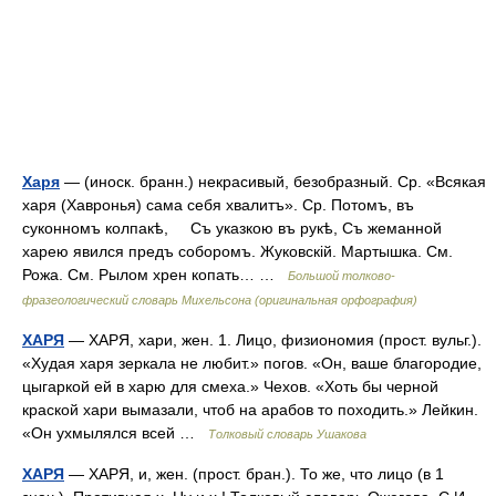
Харя
— (иноск. бранн.) некрасивый, безобразный. Ср. «Всякая
харя (Хавронья) сама себя хвалитъ». Ср. Потомъ, въ
суконномъ колпакѣ, Съ указкою въ рукѣ, Съ жеманной
харею явился предъ соборомъ. Жуковскій. Мартышка. См.
Рожа. См. Рылом хрен копать… …
Большой толково-
фразеологический словарь Михельсона (оригинальная орфография)
ХАРЯ
— ХАРЯ, хари, жен. 1. Лицо, физиономия (прост. вульг.).
«Худая харя зеркала не любит.» погов. «Он, ваше благородие,
цыгаркой ей в харю для смеха.» Чехов. «Хоть бы черной
краской хари вымазали, чтоб на арабов то походить.» Лейкин.
«Он ухмылялся всей …
Толковый словарь Ушакова
ХАРЯ
— ХАРЯ, и, жен. (прост. бран.). То же, что лицо (в 1