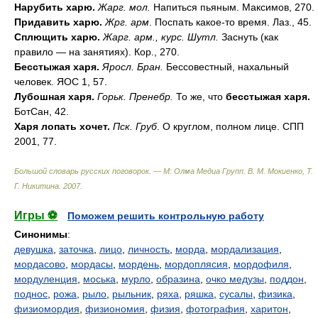
Нарубить харю.
Жарг. мол.
Напиться пьяным. Максимов, 270.
Придавить харю.
Жрг. арм
. Поспать какое-то время. Лаз., 45.
Сплющить харю.
Жарг. арм., курс. Шутл.
Заснуть (как
правило — на занятиях). Кор., 270.
Бесстыжая харя.
Яросл. Бран.
Бессовестный, нахальный
человек. ЯОС 1, 57.
Лубошная харя.
Горьк. Пренебр.
То же, что
бесстыжая харя.
БотСан, 42.
Харя лопать хочет.
Пск. Груб
. О круглом, полном лице. СПП
2001, 77.
Большой словарь русских поговорок. — М: Олма Медиа Групп
.
В. М. Мокиенко, Т.
Г. Никитина
.
2007
.
Игры ⚽
Поможем решить контрольную работу
Синонимы
:
девушка
,
заточка
,
лицо
,
личность
,
морда
,
мордализация
,
мордасово
,
мордасы
,
мордень
,
мордоплясия
,
мордофиля
,
мордуленция
,
моська
,
мурло
,
образина
,
очко медузы
,
поддон
,
поднос
,
рожа
,
рыло
,
рыльник
,
ряха
,
ряшка
,
сусалы
,
физика
,
физиомордия
,
физиономия
,
физия
,
фотография
,
харитон
,