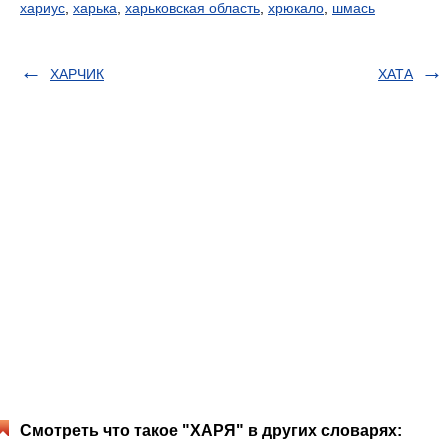
хариус
,
харька
,
харьковская область
,
хрюкало
,
шмась
ХАРЧИК
ХАТА
Смотреть что такое "ХАРЯ" в других словарях: