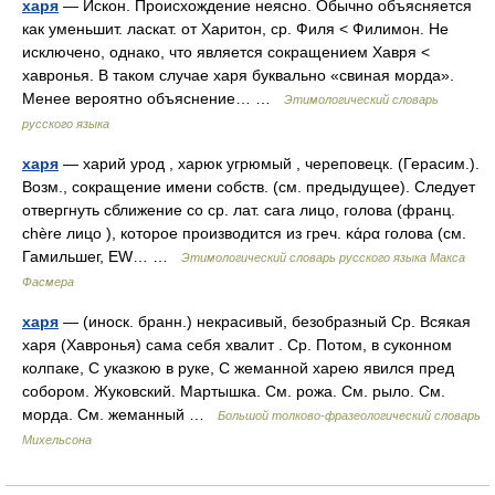
харя
— Искон. Происхождение неясно. Обычно объясняется
как уменьшит. ласкат. от Харитон, ср. Филя < Филимон. Не
исключено, однако, что является сокращением Хавря <
хавронья. В таком случае харя буквально «свиная морда».
Менее вероятно объяснение… …
Этимологический словарь
русского языка
харя
— харий урод , харюк угрюмый , череповецк. (Герасим.).
Возм., сокращение имени собств. (см. предыдущее). Следует
отвергнуть сближение со ср. лат. саrа лицо, голова (франц.
chère лицо ), которое производится из греч. κάρα голова (см.
Гамильшег, ЕW… …
Этимологический словарь русского языка Макса
Фасмера
харя
— (иноск. бранн.) некрасивый, безобразный Ср. Всякая
харя (Хавронья) сама себя хвалит . Ср. Потом, в суконном
колпаке, С указкою в руке, С жеманной харею явился пред
собором. Жуковский. Мартышка. См. рожа. См. рыло. См.
морда. См. жеманный …
Большой толково-фразеологический словарь
Михельсона