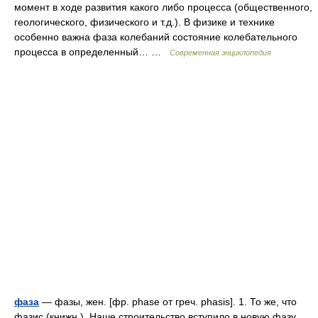
момент в ходе развития какого либо процесса (общественного,
геологического, физического и т.д.). В физике и технике
особенно важна фаза колебаний состояние колебательного
процесса в определенный… …
Современная энциклопедия
фаза
— фазы, жен. [фр. phase от греч. phasis]. 1. То же, что
фазис (книжн.). Наше строительство вступило в новую фазу.