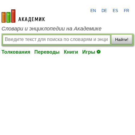
EN
DE
ES
FR
academic.ru
Словари и энциклопедии на Академике
Найти!
Толкования
Переводы
Книги
Игры ⚽