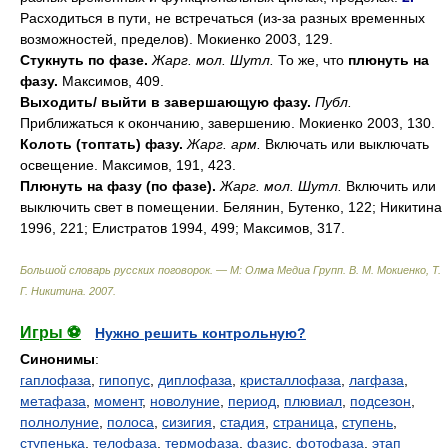
Расходиться в пути, не встречаться (из-за разных временных
возможностей, пределов). Мокиенко 2003, 129.
Стукнуть по фазе.
Жарг. мол. Шутл.
То же, что
плюнуть на
фазу.
Максимов, 409.
Выходить/ выйти в завершающую фазу.
Публ.
Приближаться к окончанию, завершению. Мокиенко 2003, 130.
Колоть (топтать) фазу.
Жарг. арм.
Включать или выключать
освещение. Максимов, 191, 423.
Плюнуть на фазу (по фазе).
Жарг. мол. Шутл.
Включить или
выключить свет в помещении. Белянин, Бутенко, 122; Никитина
1996, 221; Елистратов 1994, 499; Максимов, 317.
Большой словарь русских поговорок. — М: Олма Медиа Групп
.
В. М. Мокиенко, Т.
Г. Никитина
.
2007
.
Игры ⚽
Нужно решить контрольную?
Синонимы
:
гаплофаза
,
гипопус
,
диплофаза
,
кристаллофаза
,
лагфаза
,
метафаза
,
момент
,
новолуние
,
период
,
плювиал
,
подсезон
,
полнолуние
,
полоса
,
сизигия
,
стадия
,
страница
,
ступень
,
ступенька
,
телофаза
,
термофаза
,
фазис
,
фотофаза
,
этап