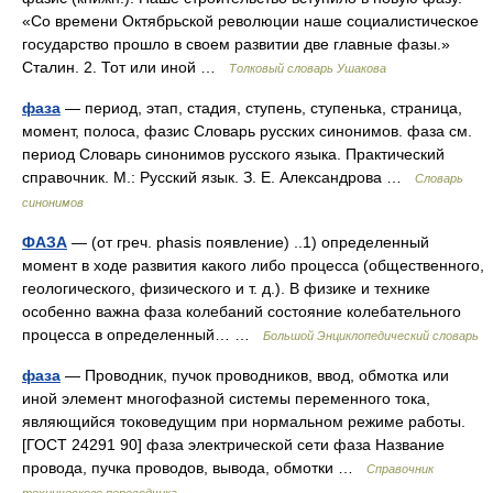
«Со времени Октябрьской революции наше социалистическое
государство прошло в своем развитии две главные фазы.»
Сталин. 2. Тот или иной …
Толковый словарь Ушакова
фаза
— период, этап, стадия, ступень, ступенька, страница,
момент, полоса, фазис Словарь русских синонимов. фаза см.
период Словарь синонимов русского языка. Практический
справочник. М.: Русский язык. З. Е. Александрова …
Словарь
синонимов
ФАЗА
— (от греч. phasis появление) ..1) определенный
момент в ходе развития какого либо процесса (общественного,
геологического, физического и т. д.). В физике и технике
особенно важна фаза колебаний состояние колебательного
процесса в определенный… …
Большой Энциклопедический словарь
фаза
— Проводник, пучок проводников, ввод, обмотка или
иной элемент многофазной системы переменного тока,
являющийся токоведущим при нормальном режиме работы.
[ГОСТ 24291 90] фаза электрической сети фаза Название
провода, пучка проводов, вывода, обмотки …
Справочник