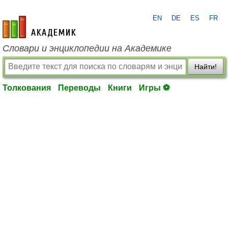
EN
DE
ES
FR
academic.ru
Словари и энциклопедии на Академике
Найти!
Толкования
Переводы
Книги
Игры ⚽