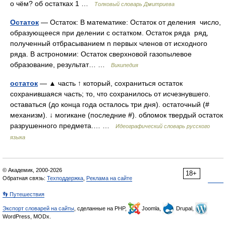
о чём? об остатках 1 …
Толковый словарь Дмитриева
Остаток
— Остаток: В математике: Остаток от деления число,
образующееся при делении с остатком. Остаток ряда ряд,
полученный отбрасыванием n первых членов от исходного
ряда. В астрономии: Остаток сверхновой газопылевое
образование, результат… …
Википедия
остаток
— ▲ часть ↑ который, сохраниться остаток
сохранившаяся часть; то, что сохранилось от исчезнувшего.
оставаться (до конца года осталось три дня). остаточный (#
механизм). ↓ могикане (последние #). обломок твердый остаток
разрушенного предмета.… …
Идеографический словарь русского
языка
© Академик, 2000-2026
18+
Обратная связь:
Техподдержка
,
Реклама на сайте
👣 Путешествия
Экспорт словарей на сайты
, сделанные на PHP,
Joomla,
Drupal,
WordPress, MODx.