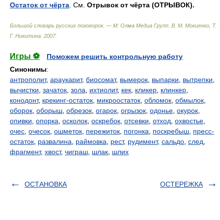
Остаток от чёрта
. См.
Отрывок от чёрта (ОТРЫВОК).
Большой словарь русских поговорок. — М: Олма Медиа Групп
.
В. М. Мокиенко, Т.
Г. Никитина
.
2007
.
Игры ⚽
Поможем решить контрольную работу
Синонимы
:
антрополит
,
араукарит
,
биосомат
,
вымерок
,
выпарки
,
вытрепки
,
вычистки
,
зачаток
,
зола
,
ихтиолит
,
кек
,
кликер
,
клинкер
,
конодонт
,
крекинг-остаток
,
микроостаток
,
обломок
,
обмылок
,
оборок
,
оборыш
,
обрезок
,
огарок
,
огрызок
,
одонье
,
окурок
,
опивки
,
опорка
,
осколок
,
оскребок
,
отсевки
,
отход
,
охвостье
,
очес
,
очесок
,
ошметок
,
пережиток
,
погонка
,
поскребыш
,
пресс-
остаток
,
развалина
,
раймовка
,
рест
,
рудимент
,
сальдо
,
след
,
фрагмент
,
хвост
,
чиграш
,
шлак
,
шлих
ОСТАНОВКА
ОСТЕРЕЖКА