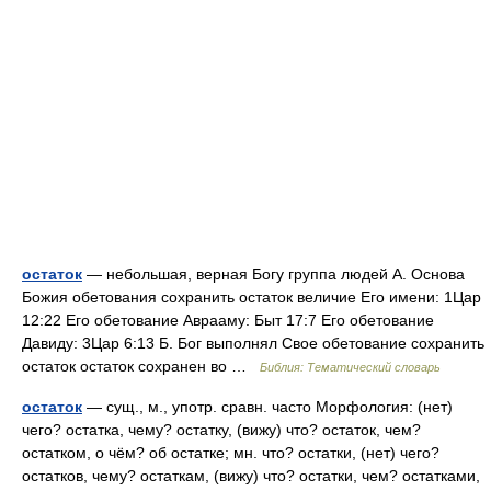
остаток
— небольшая, верная Богу группа людей А. Основа
Божия обетования сохранить остаток величие Его имени: 1Цар
12:22 Его обетование Аврааму: Быт 17:7 Его обетование
Давиду: 3Цар 6:13 Б. Бог выполнял Свое обетование сохранить
остаток остаток сохранен во …
Библия: Тематический словарь
остаток
— сущ., м., употр. сравн. часто Морфология: (нет)
чего? остатка, чему? остатку, (вижу) что? остаток, чем?
остатком, о чём? об остатке; мн. что? остатки, (нет) чего?
остатков, чему? остаткам, (вижу) что? остатки, чем? остатками,