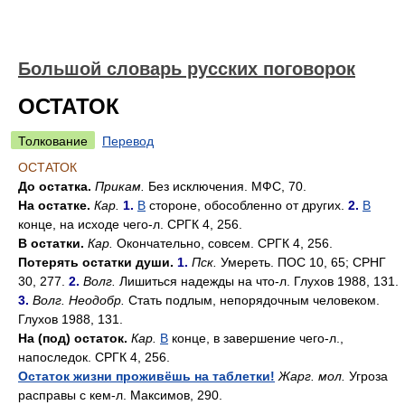
Большой словарь русских поговорок
ОСТАТОК
Толкование
Перевод
ОСТАТОК
До остатка.
Прикам.
Без исключения. МФС, 70.
На остатке.
Кар.
1.
В
стороне, обособленно от других.
2.
В
конце, на исходе чего-л. СРГК 4, 256.
В остатки.
Кар.
Окончательно, совсем. СРГК 4, 256.
Потерять остатки души.
1.
Пск.
Умереть. ПОС 10, 65; СРНГ
30, 277.
2.
Волг.
Лишиться надежды на что-л. Глухов 1988, 131.
3.
Волг. Неодобр.
Стать подлым, непорядочным человеком.
Глухов 1988, 131.
На (под) остаток.
Кар.
В
конце, в завершение чего-л.,
напоследок. СРГК 4, 256.
Остаток жизни проживёшь на таблетки!
Жарг. мол.
Угроза
расправы с кем-л. Максимов, 290.