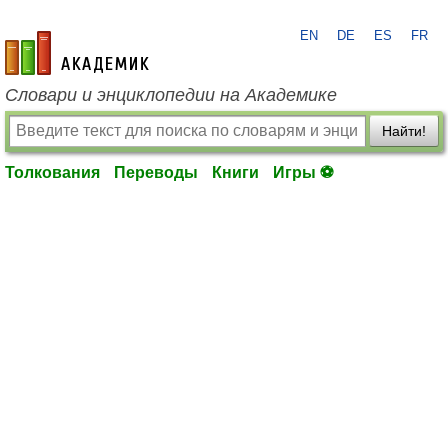
EN
DE
ES
FR
academic.ru
Словари и энциклопедии на Академике
Найти!
Толкования
Переводы
Книги
Игры ⚽