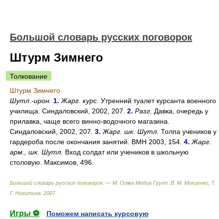
Большой словарь русских поговорок
Штурм Зимнего
Толкование
Штурм Зимнего
Шутл.-ирон.
1.
Жарг. курс.
Утренний туалет курсанта военного
училища. Синдаловский, 2002, 207.
2.
Разг
. Давка, очередь у
прилавка, чаще всего винно-водочного магазина.
Синдаловский, 2002, 207.
3.
Жарг. шк. Шутл.
Толпа учеников у
гардероба после окончания занятий. ВМН 2003, 154.
4.
Жарг.
арм., шк. Шутл.
Вход солдат или учеников в школьную
столовую. Максимов, 496.
Большой словарь русских поговорок. — М: Олма Медиа Групп
.
В. М. Мокиенко, Т.
Г. Никитина
.
2007
.
Игры ⚽
Поможем написать курсовую