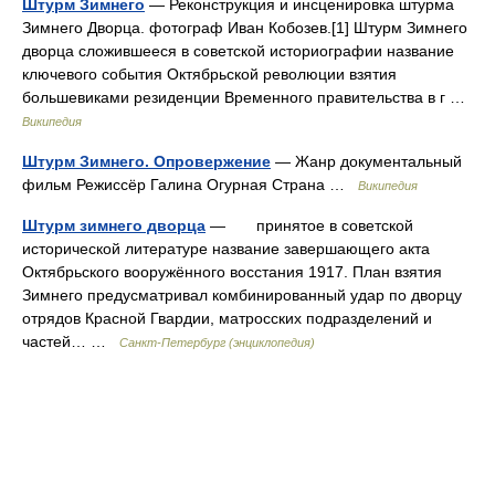
Штурм Зимнего
— Реконструкция и инсценировка штурма
Зимнего Дворца. фотограф Иван Кобозев.[1] Штурм Зимнего
дворца сложившееся в советской историографии название
ключевого события Октябрьской революции взятия
большевиками резиденции Временного правительства в г …
Википедия
Штурм Зимнего. Опровержение
— Жанр документальный
фильм Режиссёр Галина Огурная Страна …
Википедия
Штурм зимнего дворца
— принятое в советской
исторической литературе название завершающего акта
Октябрьского вооружённого восстания 1917. План взятия
Зимнего предусматривал комбинированный удар по дворцу
отрядов Красной Гвардии, матросских подразделений и
частей… …
Санкт-Петербург (энциклопедия)