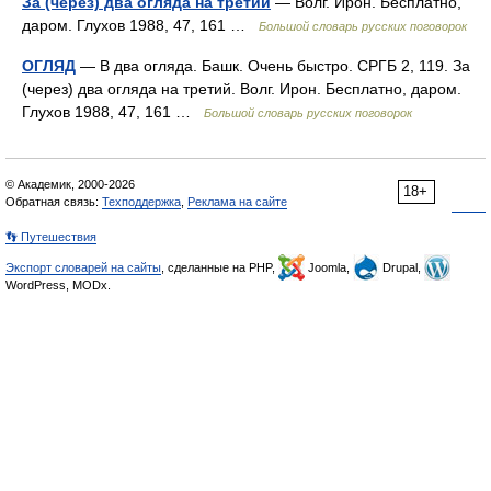
За (через) два огляда на третий
— Волг. Ирон. Бесплатно,
даром. Глухов 1988, 47, 161 …
Большой словарь русских поговорок
ОГЛЯД
— В два огляда. Башк. Очень быстро. СРГБ 2, 119. За
(через) два огляда на третий. Волг. Ирон. Бесплатно, даром.
Глухов 1988, 47, 161 …
Большой словарь русских поговорок
© Академик, 2000-2026
18+
Обратная связь:
Техподдержка
,
Реклама на сайте
👣 Путешествия
Экспорт словарей на сайты
, сделанные на PHP,
Joomla,
Drupal,
WordPress, MODx.