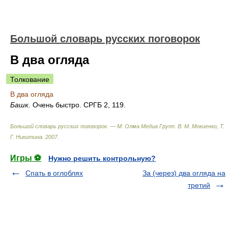
Большой словарь русских поговорок
В два огляда
Толкование
В два огляда
Башк.
Очень быстро. СРГБ 2, 119.
Большой словарь русских поговорок. — М: Олма Медиа Групп
.
В. М. Мокиенко, Т.
Г. Никитина
.
2007
.
Игры ⚽
Нужно решить контрольную?
Спать в оглоблях
За (через) два огляда на
третий