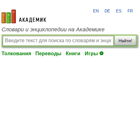
EN
DE
ES
FR
academic.ru
Словари и энциклопедии на Академике
Найти!
Толкования
Переводы
Книги
Игры ⚽