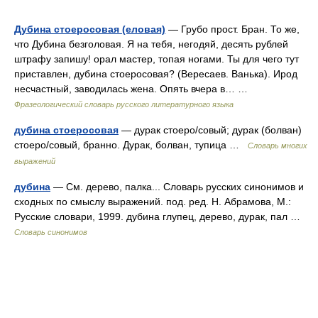
Дубина стоеросовая (еловая)
— Грубо прост. Бран. То же,
что Дубина безголовая. Я на тебя, негодяй, десять рублей
штрафу запишу! орал мастер, топая ногами. Ты для чего тут
приставлен, дубина стоеросовая? (Вересаев. Ванька). Ирод
несчастный, заводилась жена. Опять вчера в… …
Фразеологический словарь русского литературного языка
дубина стоеросовая
— дурак стоеро/совый; дурак (болван)
стоеро/совый, бранно. Дурак, болван, тупица …
Словарь многих
выражений
дубина
— См. дерево, палка... Словарь русских синонимов и
сходных по смыслу выражений. под. ред. Н. Абрамова, М.:
Русские словари, 1999. дубина глупец, дерево, дурак, пал …
Словарь синонимов