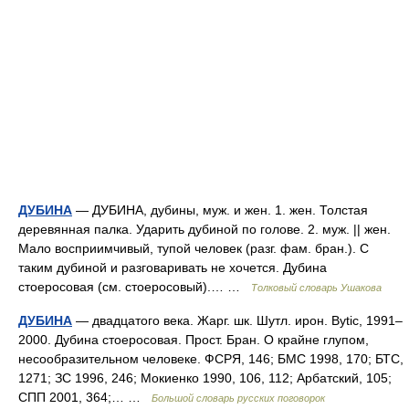
ДУБИНА
— ДУБИНА, дубины, муж. и жен. 1. жен. Толстая
деревянная палка. Ударить дубиной по голове. 2. муж. || жен.
Мало восприимчивый, тупой человек (разг. фам. бран.). С
таким дубиной и разговаривать не хочется. Дубина
стоеросовая (см. стоеросовый).… …
Толковый словарь Ушакова
ДУБИНА
— двадцатого века. Жарг. шк. Шутл. ирон. Bytic, 1991–
2000. Дубина стоеросовая. Прост. Бран. О крайне глупом,
несообразительном человеке. ФСРЯ, 146; БМС 1998, 170; БТС,
1271; ЗС 1996, 246; Мокиенко 1990, 106, 112; Арбатский, 105;
СПП 2001, 364;… …
Большой словарь русских поговорок