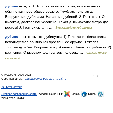
дубина
— ы; ж. 1. Толстая тяжёлая палка, используемая
обычно как простейшее оружие. Тяжёлая, толстая д.
Вооружиться дубинами. Напасть с дубиной. 2. Разг. сниж. О
высоком, долговязом человеке. Такая д. вымахала: метра два
ростом! 3. Разг. сниж. О… …
Энциклопедический словарь
дубина
— ы; ж. см. тж. дубинушка 1) Толстая тяжёлая палка,
используемая обычно как простейшее оружие. Тяжёлая,
толстая дуби/на. Вооружиться дубинами. Напасть с дубиной. 2)
разг. сниж. О высоком, долговязом человеке …
Словарь многих
выражений
© Академик, 2000-2026
18+
Обратная связь:
Техподдержка
,
Реклама на сайте
👣 Путешествия
Экспорт словарей на сайты
, сделанные на PHP,
Joomla,
Drupal,
WordPress, MODx.