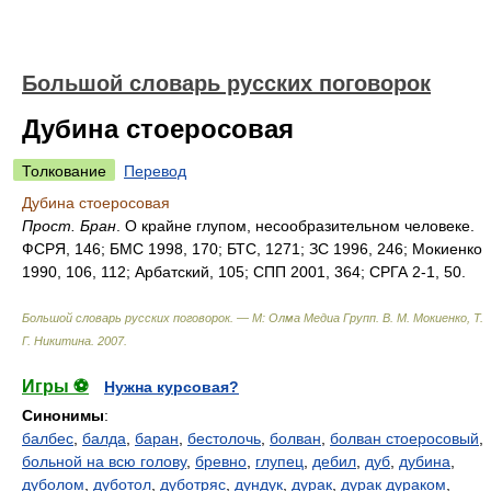
Большой словарь русских поговорок
Дубина стоеросовая
Толкование
Перевод
Дубина стоеросовая
Прост. Бран
. О крайне глупом, несообразительном человеке.
ФСРЯ, 146; БМС 1998, 170; БТС, 1271; ЗС 1996, 246; Мокиенко
1990, 106, 112; Арбатский, 105; СПП 2001, 364; СРГА 2-1, 50.
Большой словарь русских поговорок. — М: Олма Медиа Групп
.
В. М. Мокиенко, Т.
Г. Никитина
.
2007
.
Игры ⚽
Нужна курсовая?
Синонимы
:
балбес
,
балда
,
баран
,
бестолочь
,
болван
,
болван стоеросовый
,
больной на всю голову
,
бревно
,
глупец
,
дебил
,
дуб
,
дубина
,
дуболом
,
дуботол
,
дуботряс
,
дундук
,
дурак
,
дурак дураком
,