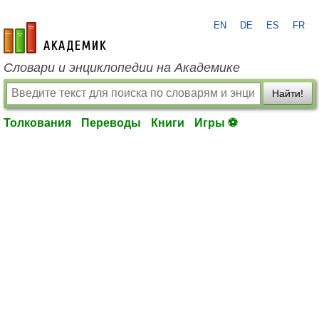
EN
DE
ES
FR
academic.ru
Словари и энциклопедии на Академике
Найти!
Толкования
Переводы
Книги
Игры ⚽