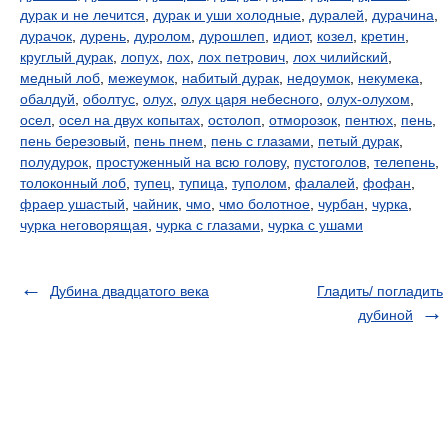
дурак и не лечится
,
дурак и уши холодные
,
дуралей
,
дурачина
,
дурачок
,
дурень
,
дуролом
,
дурошлеп
,
идиот
,
козел
,
кретин
,
круглый дурак
,
лопух
,
лох
,
лох петрович
,
лох чилийский
,
медный лоб
,
межеумок
,
набитый дурак
,
недоумок
,
некумека
,
обалдуй
,
оболтус
,
олух
,
олух царя небесного
,
олух-олухом
,
осел
,
осел на двух копытах
,
остолоп
,
отморозок
,
пентюх
,
пень
,
пень березовый
,
пень пнем
,
пень с глазами
,
петый дурак
,
полудурок
,
простуженный на всю голову
,
пустоголов
,
телепень
,
толоконный лоб
,
тупец
,
тупица
,
туполом
,
фалалей
,
фофан
,
фраер ушастый
,
чайник
,
чмо
,
чмо болотное
,
чурбан
,
чурка
,
чурка неговорящая
,
чурка с глазами
,
чурка с ушами
Дубина двадцатого века
Гладить/ погладить
дубиной