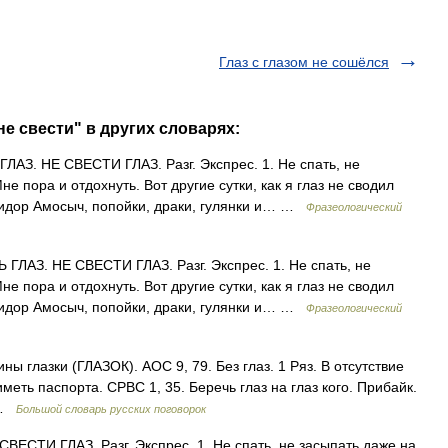
Глаз с глазом не сошёлся
не свести" в других словарях:
АЗ. НЕ СВЕСТИ ГЛАЗ. Разг. Экспрес. 1. Не спать, не
е пора и отдохнуть. Вот другие сутки, как я глаз не сводил
Сидор Амосыч, попойки, драки, гулянки и… …
Фразеологический
ЛАЗ. НЕ СВЕСТИ ГЛАЗ. Разг. Экспрес. 1. Не спать, не
е пора и отдохнуть. Вот другие сутки, как я глаз не сводил
Сидор Амосыч, попойки, драки, гулянки и… …
Фразеологический
ны глазки (ГЛАЗОК). АОС 9, 79. Без глаз. 1 Ряз. В отсутствие
е иметь паспорта. СРВС 1, 35. Беречь глаз на глаз кого. Прибайк.
… …
Большой словарь русских поговорок
ЕСТИ ГЛАЗ. Разг. Экспрес. 1. Не спать, не засыпать даже на