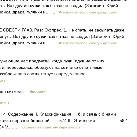
ь. Вот другие сутки, как я глаз не сводил (Загоскин. Юрий
опойки, драки, гулянки и… …
Фразеологический словарь русского
ВЕСТИ ГЛАЗ. Разг. Экспрес. 1. Не спать, не засыпать даже
нуть. Вот другие сутки, как я глаз не сводил (Загоскин. Юрий
опойки, драки, гулянки и… …
Фразеологический словарь русского
жающие нас предметы, когда лучи, идущие от них,
и, пересекаясь, образуют на сетчатке отчетливые
 изображению соответствует определенное… …
рона
Жанр ситком …
Википедия
педия
Содержание: I. Классификация Н. б. и связь с б нями
тика нервных болезней....... 574 III. Этиология................... 582
. 594 V.… …
Большая медицинская энциклопедия