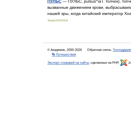
ПУЛЬС
— ПУЛЬС, pulsus^iaT. толчок), топ
вызванные движением крови, выбрасываемо
нашей эры, когда китайский император 
энциклопедия
© Академик, 2000-2026
Обратная связь:
Техподдерж
👣 Путешествия
Экспорт словарей на сайты
, сделанные на PHP,
Jo