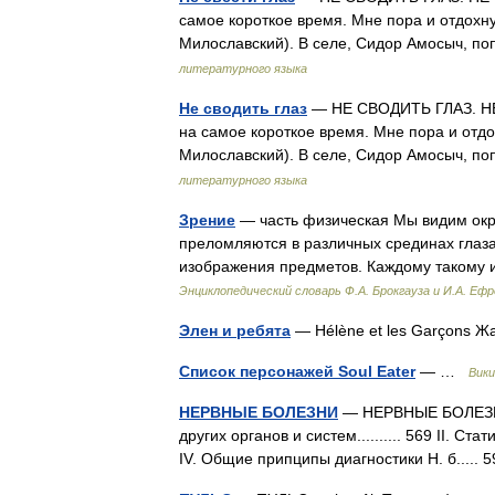
самое короткое время. Мне пора и отдохнут
Милославский). В селе, Сидор Амосыч, п
литературного языка
Не сводить глаз
— НЕ СВОДИТЬ ГЛАЗ. НЕ С
на самое короткое время. Мне пора и отдох
Милославский). В селе, Сидор Амосыч, п
литературного языка
Зрение
— часть физическая Мы видим окру
преломляются в различных срединах глаза 
изображения предметов. Каждому такому
Энциклопедический словарь Ф.А. Брокгауза и И.А. Еф
Элен и ребята
— Hélène et les Garçons 
Список персонажей Soul Eater
— …
Вики
НЕРВНЫЕ БОЛЕЗНИ
— НЕРВНЫЕ БОЛЕЗНИ. 
других органов и систем.......... 569 II. Статис
IV. Общие припципы диагностики Н. б....