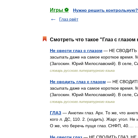
Игры ⚽
Нужно решить контрольную?
Глаз рвёт
Смотреть что такое "Глаз с глазом 
Не свести глаз с глазом
— НЕ СВОДИТЬ ГЛ
засыпать даже на самое короткое время. Мн
(Загоскин. Юрий Милославский). В селе, 
словарь русского литературного языка
Не сводить глаз с глазом
— НЕ СВОДИТЬ Г
засыпать даже на самое короткое время. Мн
(Загоскин. Юрий Милославский). В селе, 
словарь русского литературного языка
ГЛАЗ
— Анютин глаз. Арх. То же, что анюти
кого л. ДС, 110. 2. (ходить). Жарг. угол. Н
О же, что беречь пуще глаз. СНФП, 40.
Не свести глаз
— НЕ СВОДИТЬ ГЛАЗ. НЕ СВ