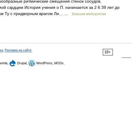
чкообразные ритмические смещения стенок сосудов,
й сзрдцем История учения о П. начинается за 2 6 39 лет до
Хоам Ту с придворным врагом Ли… …
Большая медицинская
ка
,
Реклама на сайте
18+
omla,
Drupal,
WordPress, MODx.