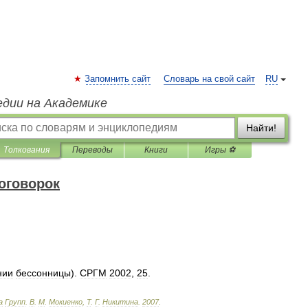
Запомнить сайт
Словарь на свой сайт
RU
едии на Академике
Найти!
Толкования
Переводы
Книги
Игры ⚽
оговорок
нии
бессонницы
).
СРГМ
2002
,
25
.
а
Групп
.
В
.
М
.
Мокиенко
,
Т
.
Г
.
Никитина
.
2007
.