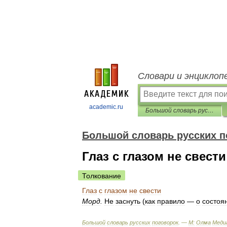
Словари и энциклоп
academic.ru
Большой словарь русских поговорок
Большой словарь русских п
Глаз с глазом не свести
Толкование
Глаз
с
глазом
не
свести
Морд
.
Не
заснуть
(
как
правило
—
о
состоя
Большой
словарь
русских
поговорок
. —
М:
Олма
Меди