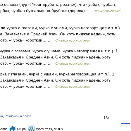
 основы (чур < *keur «рубить, резать»), что чурбак, чурбан,
 чурбак, чурбан буквально «обрубок» (дерева) …
Этимологический
ли чурка с глазами, чурка с ушами, чурка неговорящая и т. п.).
за, Закавказья и Средней Азии. Он хоть пиджак надень, хоть
употр. «чурка» короткий… …
Словарь русского арго
чурка с глазами, чурка с ушами, чурка неговорящая и т. п.). 1.
 Закавказья и Средней Азии. Он хоть пиджак надень, хоть
употр. «чурка» короткий… …
Словарь русского арго
рка с глазами, чурка с ушами, чурка неговорящая и т. п.). 1.
 Закавказья и Средней Азии. Он хоть пиджак надень, хоть
употр. «чурка» короткий… …
Словарь русского арго
ка
,
Реклама на сайте
18+
omla,
Drupal,
WordPress, MODx.