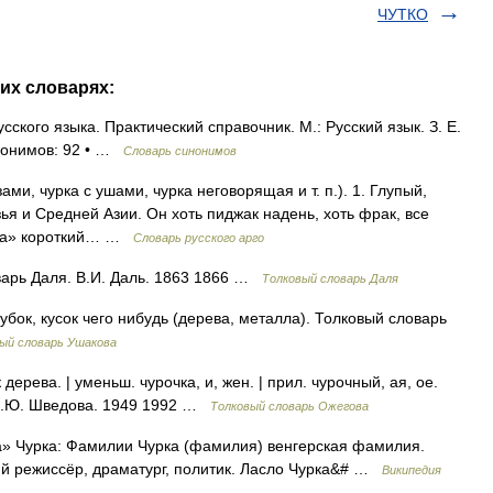
ЧУТКО
их словарях:
кого языка. Практический справочник. М.: Русский язык. З. Е.
инонимов: 92 • …
Словарь синонимов
зами, чурка с ушами, чурка неговорящая и т. п.). 1. Глупый,
зья и Средней Азии. Он хоть пиджак надень, хоть фрак, все
урка» короткий… …
Словарь русского арго
варь Даля. В.И. Даль. 1863 1866 …
Толковый словарь Даля
бок, кусок чего нибудь (дерева, металла). Толковый словарь
ый словарь Ушакова
ерева. | уменьш. чурочка, и, жен. | прил. чурочный, ая, ое.
 Н.Ю. Шведова. 1949 1992 …
Толковый словарь Ожегова
а» Чурка: Фамилии Чурка (фамилия) венгерская фамилия.
кий режиссёр, драматург, политик. Ласло Чурка&# …
Википедия