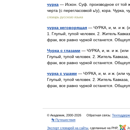
чурка
— Искон. Суф. производное от той же
черта (с перегласовкой ь/у), кора. Чурка,
словарь русского языка
чурка неговорящая
— ЧУРКА, и, м. и ж. (и
1. Глупый, тупой человек. 2. Житель Кавка
фрак, все равно чуркой останется. Обще
Чурка с глазами
— ЧУРКА, и, м. и ж. (или 
Глупый, тупой человек. 2. Житель Кавказа,
фрак, все равно чуркой останется. Обще
чурка с ушами
— ЧУРКА, и, м. и ж. (или чу
Глупый, тупой человек. 2. Житель Кавказа,
фрак, все равно чуркой останется. Обще
© Академик, 2000-2026
Обратная связь:
Техподдерж
👣 Путешествия
Экспорт словарей на сайты
, сделанные на PHP,
Jo