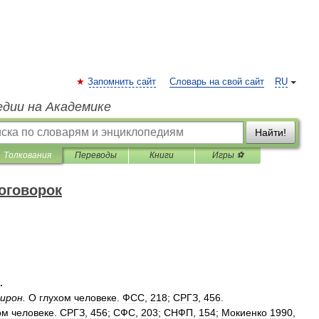
Запомнить сайт
Словарь на свой сайт
RU
едии на Академике
Найти!
Толкования
Переводы
Книги
Игры ⚽
оговорок
.
ирон
.
О
глухом
человеке
.
ФСС
,
218
;
СРГЗ
,
456
.
ом
человеке
.
СРГЗ
,
456
;
СФС
,
203
;
СНФП
,
154
;
Мокиенко
1990
,