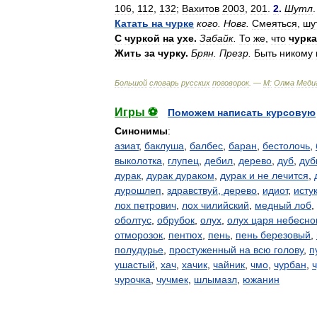
106
,
112
,
132
;
Вахитов
2003
,
201
.
2
.
Шутл
Катать
на
чурке
кого
.
Новг
.
Смеяться
,
шу
С
чуркой
на
ухе
.
Забайк
.
То
же
,
что
чурка
Жить
за
чурку
.
Брян
.
Презр
.
Быть
никому
Большой
словарь
русских
поговорок
. —
М:
Олма
Меди
Игры ⚽
Поможем написать курсовую
Синонимы
:
азиат
,
баклуша
,
балбес
,
баран
,
бестолочь
,
выколотка
,
глупец
,
дебил
,
дерево
,
дуб
,
дуб
дурак
,
дурак дураком
,
дурак и не лечится
,
дурошлеп
,
здравствуй, дерево
,
идиот
,
исту
лох петрович
,
лох чилийский
,
медный лоб
,
оболтус
,
обрубок
,
олух
,
олух царя небесно
отморозок
,
пентюх
,
пень
,
пень березовый
,
полудурье
,
простуженный на всю голову
,
п
ушастый
,
хач
,
хачик
,
чайник
,
чмо
,
чурбан
,
чурочка
,
чучмек
,
шлымазл
,
южанин