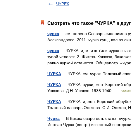
ЧУРЕК
Смотреть что такое "ЧУРКА" в друг
чурка
— см. полено Словарь синонимов русс
Александрова. 2011. чурка сущ., кол во с
чурка
— ЧУРКА, и, м. и ж. (или чурка с гла
тупой человек. 2. Житель Кавказа, Закавка
равно чуркой останется. Общеупотр. «ч
ЧУРКА
— ЧУРКА, см. чурак. Толковый сло
ЧУРКА
— ЧУРКА, чурки, жен. Короткий обру
Ушакова. Д.Н. Ушаков. 1935 1940 …
Толков
ЧУРКА
— ЧУРКА, и, жен. Короткий обрубок д
Толковый словарь Ожегова. С.И. Ожегов,
Чурка
— В Викисловаре есть статья «чурк
Иштван Чурка (венгр.) известный венгерс