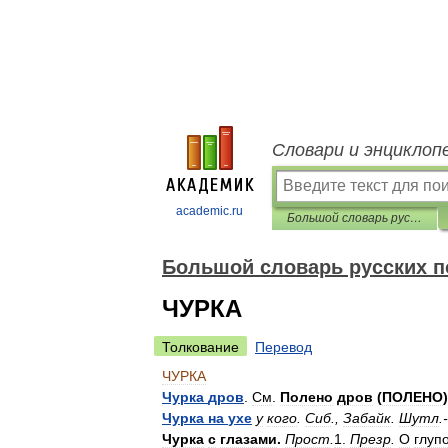
Словари и энциклоп
academic.ru
Большой словарь русских поговорок
Большой словарь русских п
ЧУРКА
Толкование
Перевод
ЧУРКА
Чурка
дров
.
См
.
Полено
дров
(
ПОЛЕНО
)
Чурка
на
ухе
у
кого
.
Сиб
.,
Забайк
.
Шутл
.-
Чурка
с
глазами
.
Прост
.
1
.
Презр
.
О
глуп