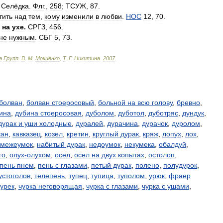
.
Селёдка
.
Флг
.,
258
;
ТСУЖ
,
87
.
тить
над
тем
,
кому
изменили
в
любви
.
НОС
12
,
70
.
на
ухе
.
СРГЗ
,
456
.
не
нужным
.
СБГ
5
,
73
.
а
Групп
.
В
.
М
.
Мокиенко
,
Т
.
Г
.
Никитина
.
2007
.
болван
,
болван стоеросовый
,
больной на всю голову
,
бревно
,
ина
,
дубина стоеросовая
,
дуболом
,
дуботол
,
дуботряс
,
дундук
,
дурак и уши холодные
,
дуралей
,
дурачина
,
дурачок
,
дуролом
,
кан
,
кавказец
,
козел
,
кретин
,
круглый дурак
,
кряж
,
лопух
,
лох
,
межеумок
,
набитый дурак
,
недоумок
,
некумека
,
обалдуй
,
го
,
олух-олухом
,
осел
,
осел на двух копытах
,
остолоп
,
пень пнем
,
пень с глазами
,
петый дурак
,
полено
,
полудурок
,
устоголов
,
телепень
,
тупец
,
тупица
,
туполом
,
урюк
,
фраер
чурек
,
чурка неговорящая
,
чурка с глазами
,
чурка с ушами
,